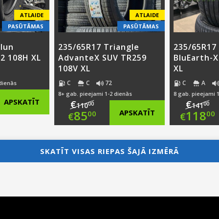
ATLAIDE
ATLAIDE
PASŪTĀMAS
PASŪTĀMAS
ilun
235/65R17 Triangle
235/65R17
E2 108H XL
AdvanteX SUV TR259
BluEarth-
108V XL
XL
C
C
72
C
A
 dienās
8+ gab. pieejami 1-2 dienās
8 gab. pieejami 
nal
APSKATĪT
€
€
00
00
110
141
Original
Ori
85
APSKATĪT
118
00
00
€
€
nt
price
Current
pri
Cur
was:
price
was
pri
SKATĪT VISAS RIEPAS ŠAJĀ IZMĒRĀ
00.
€110.00.
is:
€14
is:
0.
€85.00.
€11