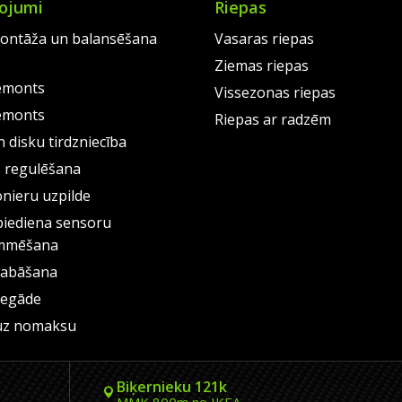
ojumi
Riepas
ontāža un balansēšana
Vasaras riepas
Ziemas riepas
emonts
Vissezonas riepas
emonts
Riepas ar radzēm
 disku tirdzniecība
s regulēšana
onieru uzpilde
piediena sensoru
mmēšana
labāšana
iegāde
uz nomaksu
Biķernieku 121k
MMK 800m no IKEA