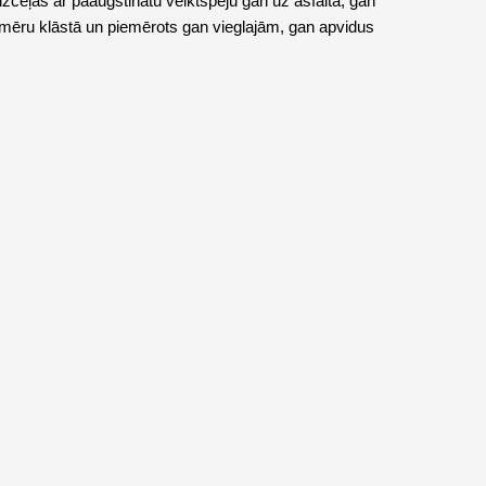
zceļas ar paaugstinātu veiktspēju gan uz asfalta, gan
zmēru klāstā un piemērots gan vieglajām, gan apvidus