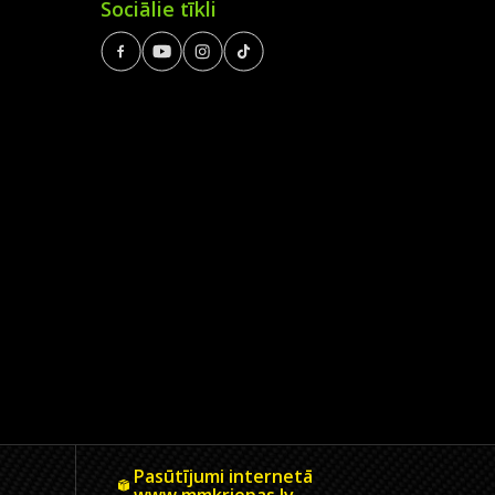
Sociālie tīkli
Pasūtījumi internetā
www.mmkriepas.lv