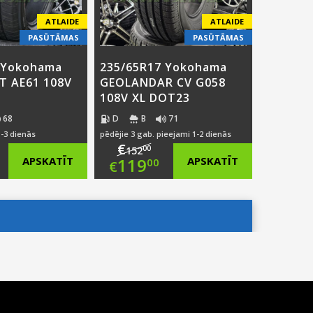
ATLAIDE
ATLAIDE
PASŪTĀMAS
PASŪTĀMAS
 Yokohama
235/65R17 Yokohama
XT AE61 108V
GEOLANDAR CV G058
108V XL DOT23
68
D
B
71
1-3 dienās
pēdējie 3 gab. pieejami 1-2 dienās
€
00
152
ginal
Original
APSKATĪT
119
APSKATĪT
00
€
ce
rent
price
Current
:
ce
was:
price
1.00.
€152.00.
is:
8.00.
€119.00.