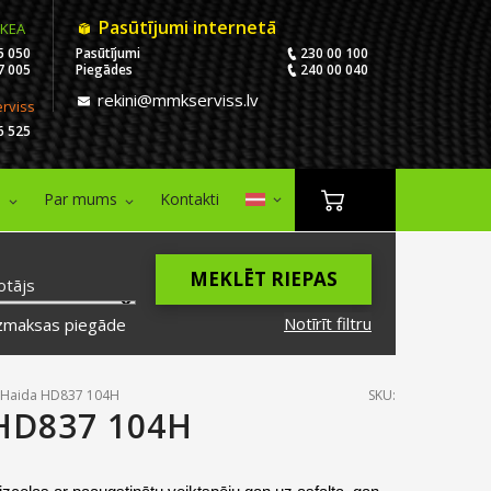
Pasūtījumi internetā
IKEA
5 050
Pasūtījumi
230 00 100
7 005
Piegādes
240 00 040
rekini@mmkserviss.lv
erviss
6 525
i
Par mums
Kontakti
MEKLĒT RIEPAS
otājs
Notīrīt filtru
zmaksas piegāde
 Haida HD837 104H
SKU:
HD837 104H