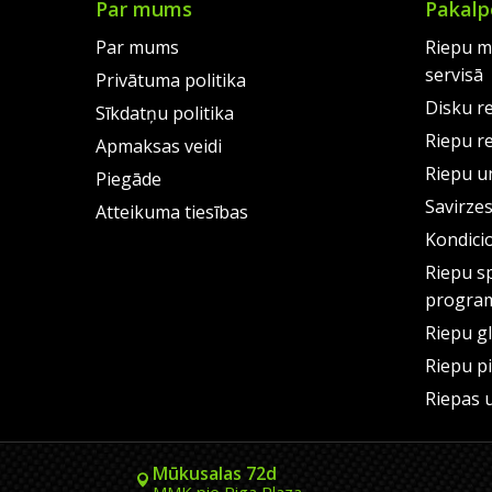
Par mums
Pakalp
Par mums
Riepu m
servisā
Privātuma politika
Disku r
Sīkdatņu politika
Riepu r
Apmaksas veidi
Riepu un
Piegāde
Savirze
Atteikuma tiesības
Kondici
Riepu s
progra
Riepu g
Riepu p
Riepas 
Mūkusalas 72d
MMK pie Riga Plaza