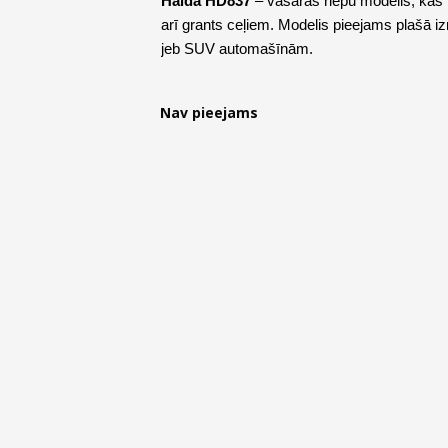
Haida HD837
– vasaras riepu modelis, kas i
arī grants ceļiem. Modelis pieejams plašā i
jeb SUV automašīnām.
Nav pieejams