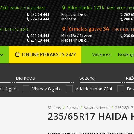
 72d
Biķernieku 121k
MMK pie Riga Plaza
MMK 800m no 
232 04 444
Riepas un Diski
262 6
274 64 444
Montāža
200 6
Jūrmalas gatve 3A
K Dreiliņu aplis
KN6 riepu s
233 04 444
Montāža / Savirze
230 0
201 20 444
Riepas un Diski
ONLINE PIERAKSTS 24/7
Vakances
Noderīg
Diametrs
Sezona
Raž
z 4 gab.
Vismaz 8 gab.
Atlaides montāžai
Be
Sākums
/
Riepas
/
Vasaras riepas
/
235/65R17
235/65R17 HAIDA 