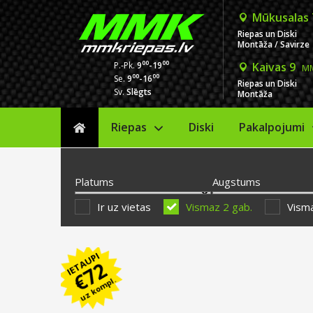
Mūkusalas
Riepas un Diski
Montāža / Savirze
00
00
P.-Pk.
9
-19
Kaivas 9
MM
00
00
Se.
9
-16
Riepas un Diski
Sv.
Slēgts
Montāža
Riepas
Diski
Sākums
Pakalpojumi
Platums
Augstums
Ir uz vietas
Vismaz 2 gab.
Visma
IETAUPI
72
€
uz kompl.