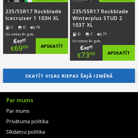
235/55R17 Rockblade
235/55R17 Rockblade
Icecruiser 1 103H XL
Winterplus STUD 2
103T XL
C
D
70
D
C
71
Uz vietas 8+ gab.
€
00
93
Uz vietas 8+ gab.
Original
69
APSKATĪT
€
00
€
00
98
Original
73
APSKATĪT
00
€
price
Current
price
Current
was:
price
SKATĪT VISAS RIEPAS ŠAJĀ IZMĒRĀ
was:
price
€93.00.
is:
€98.00.
is:
€69.00.
€73.00.
Par mums
Par mums
Privātuma politika
Sīkdatņu politika