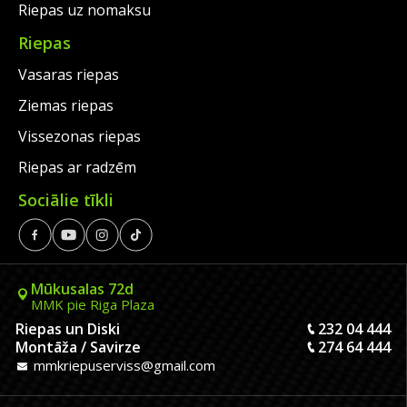
Riepas uz nomaksu
Riepas
Vasaras riepas
Ziemas riepas
Vissezonas riepas
Riepas ar radzēm
Sociālie tīkli
Mūkusalas 72d
MMK pie Riga Plaza
Riepas un Diski
232 04 444
Montāža / Savirze
274 64 444
mmkriepuserviss@gmail.com