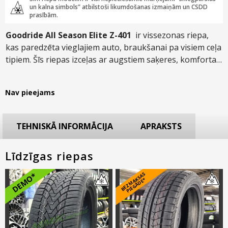
un kalna simbols” atbilstoši likumdošanas izmaiņām un CSDD
prasībām.
Goodride All Season Elite Z-401
ir vissezonas riepa,
kas paredzēta vieglajiem auto, braukšanai pa visiem ceļa
tipiem. Šīs riepas izceļas ar augstiem saķeres, komforta
un drošības rādītājiem gan pa asfaltētajiem pilsētas
ceļiem, gan arī pa retāk tīrītajiem lauku ceļiem.
Nav pieejams
Simetriskā protektora raksta dēļ, brauciens būs ne tikai
patīkams, bet arī kluss.
TEHNISKĀ INFORMĀCIJA
APRAKSTS
Līdzīgas riepas
B
E
Z
M
A
S
A
S
PI
E
G
Ā
D
E
DEMO*
K
*