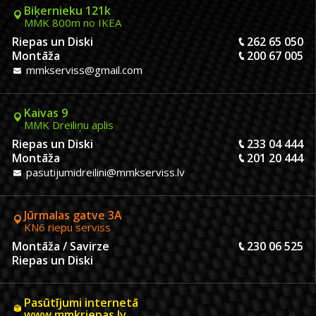
Biķernieku 121k
MMK 800m no IKEA
Riepas un Diski
262 65 050
Montāža
200 67 005
mmkserviss@gmail.com
Kaivas 9
MMK Dreiliņu aplis
Riepas un Diski
233 04 444
Montāža
201 20 444
pasutijumidreilini@mmkserviss.lv
Jūrmalas gatve 3A
KN6 riepu serviss
Montāža / Savirze
230 06 525
Riepas un Diski
Pasūtījumi internetā
www.mmkriepas.lv