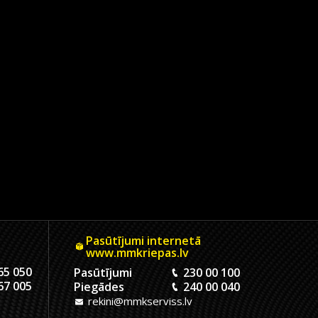
Pasūtījumi internetā
www.mmkriepas.lv
65 050
Pasūtījumi
230 00 100
67 005
Piegādes
240 00 040
rekini@mmkserviss.lv