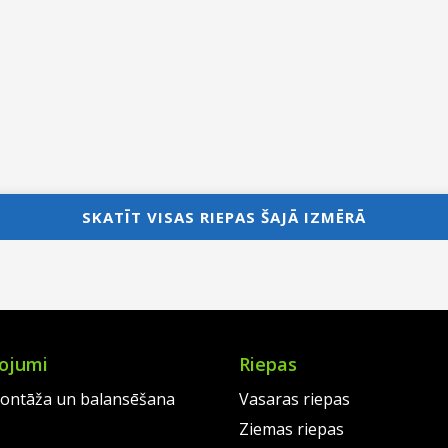
SKATĪT VISAS RIEPAS ŠAJĀ IZMĒRĀ
ojumi
Riepas
ontāža un balansēšana
Vasaras riepas
Ziemas riepas