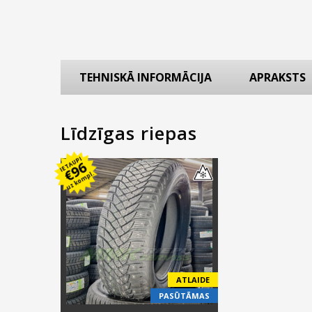
TEHNISKĀ INFORMĀCIJA
APRAKSTS
Līdzīgas riepas
IETAUPI
96
€
uz kompl.
ATLAIDE
PASŪTĀMAS