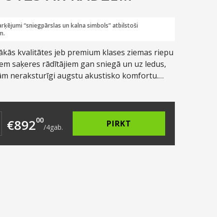
rķējumi “sniegpārslas un kalna simbols” atbilstoši
m.
ākās kvalitātes jeb premium klases ziemas riepu
biem saķeres rādītājiem gan sniegā un uz ledus,
epām neraksturīgi augstu akustisko komfortu.
ērots gan vieglajām automašīnām, gan
SUV.
246.00.
 is: €223.00.
00
€
892
PIRKT
/
4
gab.