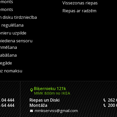
emonts
Vissezonas riepas
emonts
Riepas ar radzēm
 disku tirdzniecība
s regulēšana
onieru uzpilde
piediena sensoru
mmēšana
labāšana
iegāde
uz nomaksu
Biķernieku 121k
MMK 800m no IKEA
 04 444
Riepas un Diski
262 
 64 444
Montāža
200 
mmkserviss@gmail.com