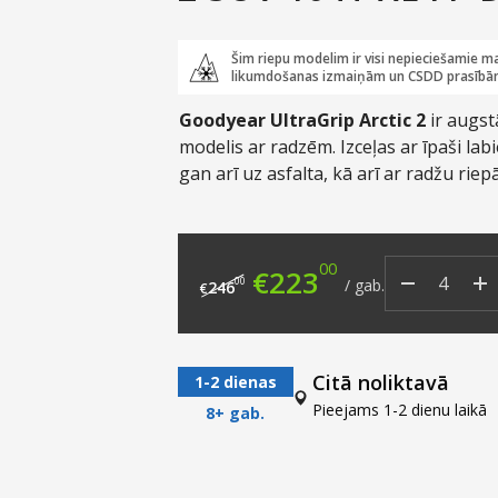
Šim riepu modelim ir visi nepieciešamie ma
likumdošanas izmaiņām un CSDD prasībā
Goodyear UltraGrip Arctic 2
ir augst
modelis ar radzēm. Izceļas ar īpaši la
gan arī uz asfalta, kā arī ar radžu ri
Pieejams plašā izmēru klāstā un piem
krosoveriem un pat apvidus auto jeb 
00
Original price was: €
Current price
€
223
00
/
gab.
246
€
Citā noliktavā
1-2 dienas
Pieejams 1-2 dienu laikā
8+ gab.