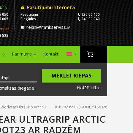
Pasūtījumi internetā
IKEA
5 050
Pasūtījumi
230 00 100
7 005
Piegādes
240 00 040
rekini@mmkserviss.lv
erviss
6 525
i
Par mums
Kontakti
MEKLĒT RIEPAS
otājs
Notīrīt filtru
zmaksas piegāde
oodyear UltraGrip Arctic 2
SKU: TR2355020GOODY-L56328
EAR ULTRAGRIP ARCTIC
 DOT23 AR RADZĒM