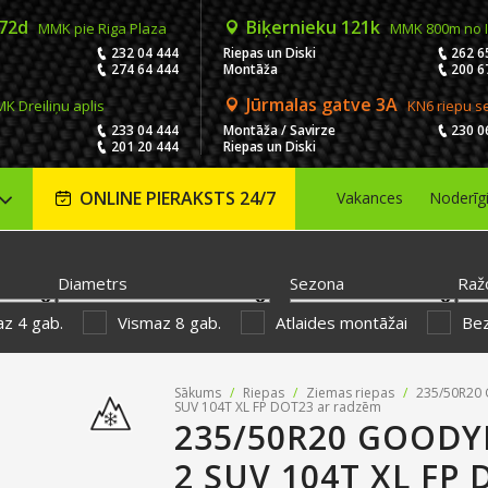
 72d
Biķernieku 121k
MMK pie Riga Plaza
MMK 800m no 
232 04 444
Riepas un Diski
262 6
274 64 444
Montāža
200 6
Jūrmalas gatve 3A
K Dreiliņu aplis
KN6 riepu s
233 04 444
Montāža / Savirze
230 0
201 20 444
Riepas un Diski
ONLINE PIERAKSTS 24/7
Vakances
Noderīg
Diametrs
Sezona
Raž
z 4 gab.
Vismaz 8 gab.
Atlaides montāžai
Be
Sākums
/
Riepas
/
Ziemas riepas
/
235/50R20 G
SUV 104T XL FP DOT23 ar radzēm
235/50R20 GOODY
2 SUV 104T XL FP