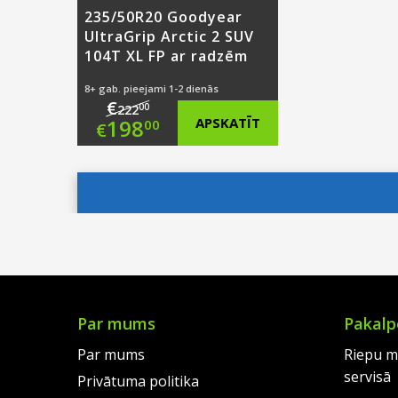
235/50R20 Goodyear
UltraGrip Arctic 2 SUV
104T XL FP ar radzēm
8+ gab. pieejami 1-2 dienās
€
00
222
Original
198
APSKATĪT
00
€
price
Current
was:
price
€222.00.
is:
€198.00.
Par mums
Pakalp
Par mums
Riepu m
servisā
Privātuma politika