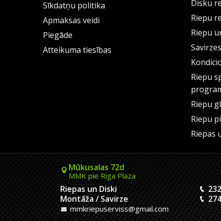
Disku r
Sīkdatņu politika
Riepu r
Apmaksas veidi
Riepu un
Piegāde
Savirze
Atteikuma tiesības
Kondici
Riepu s
progra
Riepu g
Riepu p
Riepas 
Mūkusalas 72d
MMK pie Riga Plaza
Riepas un Diski
232
Montāža / Savirze
274
mmkriepuserviss@gmail.com