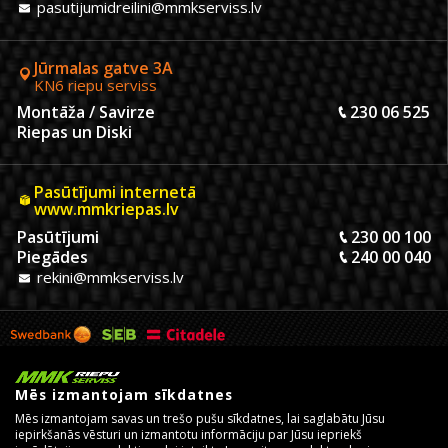
pasutijumidreilini@mmkserviss.lv
Jūrmalas gatve 3A
KN6 riepu serviss
Montāža / Savirze
230 06 525
Riepas un Diski
Pasūtījumi internetā
www.mmkriepas.lv
Pasūtījumi
230 00 100
Piegādes
240 00 040
rekini@mmkserviss.lv
Mēs izmantojam sīkdatnes
Mēs izmantojam savas un trešo pušu sīkdatnes, lai saglabātu Jūsu
iepirkšanās vēsturi un izmantotu informāciju par Jūsu iepriekš