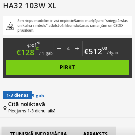
HA32 103W XL
Šim riepu modelim ir visi nepieciešamie marķējumi “sniegpārslas
un kalna simbols” atbilstoši likumdošanas izmaiņām un CSDD
prasībām.
Original price was: €151.00.
Current price is: €128.00.
00
151
€
00
00
€
512
€
128
/
4
gab.
/
1
gab.
PIRKT
1-3 dienas
5 gab.
Citā noliktavā
Pieejams 1-3 dienu laikā
TEHNISKĀ INFORMĀCIJA
APRAKSTS