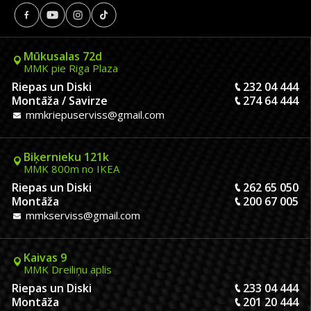
Mūkusalas 72d
MMK pie Riga Plaza
Riepas un Diski
232 04 444
Montāža / Savirze
274 64 444
mmkriepuserviss@gmail.com
Biķernieku 121k
MMK 800m no IKEA
Riepas un Diski
262 65 050
Montāža
200 67 005
mmkserviss@gmail.com
Kaivas 9
MMK Dreiliņu aplis
Riepas un Diski
233 04 444
Montāža
201 20 444