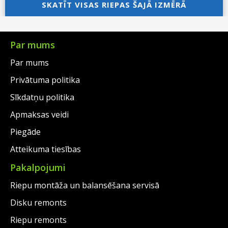
was:
price
SKATĪT VISAS RIEPAS ŠAJĀ IZMĒRĀ
was:
price
€138.00.
is:
€217.00.
is:
€113.00.
€161.00.
Par mums
Par mums
Privātuma politika
Sīkdatņu politika
Apmaksas veidi
Piegāde
Atteikuma tiesības
Pakalpojumi
Riepu montāža un balansēšana servisā
Disku remonts
Riepu remonts