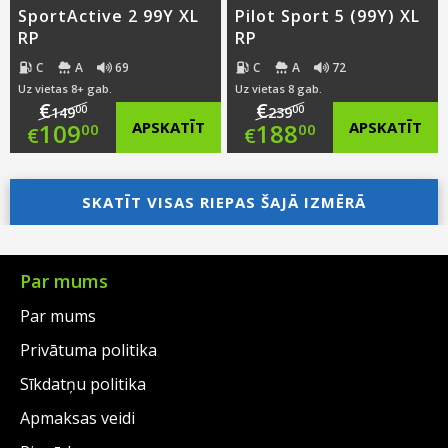
SportActive 2 99Y XL
Pilot Sport 5 (99Y) XL
RP
RP
C
A
69
C
A
72
Uz vietas 8+ gab.
Uz vietas 8 gab.
€
€
00
00
149
239
Original
Original
109
APSKATĪT
188
APSKATĪT
00
00
€
€
price
Current
price
Current
was:
price
SKATĪT VISAS RIEPAS ŠAJĀ IZMĒRĀ
was:
price
€149.00.
is:
€239.00.
is:
€109.00.
€188.00.
Par mums
Par mums
Privātuma politika
Sīkdatņu politika
Apmaksas veidi