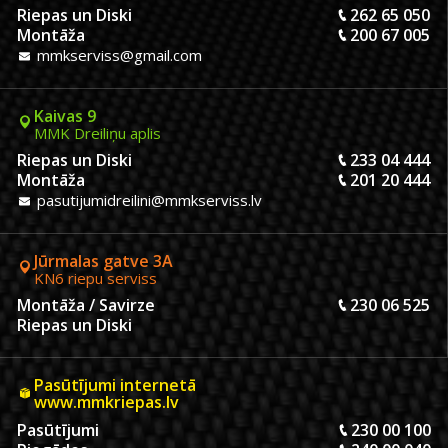
Riepas un Diski
262 65 050
Montāža
200 67 005
mmkserviss@gmail.com
Kaivas 9
MMK Dreiliņu aplis
Riepas un Diski
233 04 444
Montāža
201 20 444
pasutijumidreilini@mmkserviss.lv
Jūrmalas gatve 3A
KN6 riepu serviss
Montāža / Savirze
230 06 525
Riepas un Diski
Pasūtījumi internetā
www.mmkriepas.lv
Pasūtījumi
230 00 100