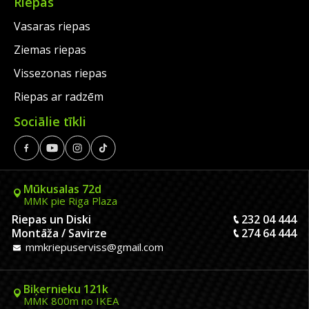
Riepas
Vasaras riepas
Ziemas riepas
Vissezonas riepas
Riepas ar radzēm
Sociālie tīkli
Mūkusalas 72d
MMK pie Riga Plaza
Riepas un Diski
232 04 444
Montāža / Savirze
274 64 444
mmkriepuserviss@gmail.com
Biķernieku 121k
MMK 800m no IKEA