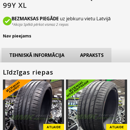
99Y XL
BEZMAKSAS PIEGĀDE
uz jebkuru vietu Latvijā
*Akcija Spēkā pērkot vismaz 2 riepas
Nav pieejams
TEHNISKĀ INFORMĀCIJA
APRAKSTS
Līdzīgas riepas
E
B
E
Z
M
A
S
A
S
PI
E
G
Ā
D
E
B
E
Z
M
A
K
S
A
S
M
O
N
T
Ā
Ž
A
/
PI
E
G
Ā
D
K
*
ATLAIDE
ATLAIDE