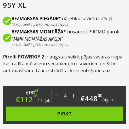
95Y XL
BEZMAKSAS PIEGĀDE*
uz jebkuru vietu Latvijā
*Akcija Spēkā pērkot vismaz 2 riepas
BEZMAKSAS MONTĀŽA*
nosaucot PROMO paroli
“MMK MONTĀŽAS AKCIJA”
*Akcija Spēkā pērkot vismaz 2 riepas
Pirelli POWERGY 2
ir augstas veiktspējas vasaras riepa,
kas radīta mūsdienu sedaniem, krosoveriem un SUV
automašīnām. Tā ir izstrādāta, koncentrējoties uz
maksimālu saķeri uz slapja asfalta un zemu rites
pretestību, nodrošinot drošu, klusu un ekonomisku
Original price was: €161.00.
Current price is: €112.00.
braukšanu, nezaudējot Pirelli raksturīgo vadāmības
00
161
€
00
00
€
448
€
112
precizitāti.
/
4
gab.
/
1
gab.
PIRKT