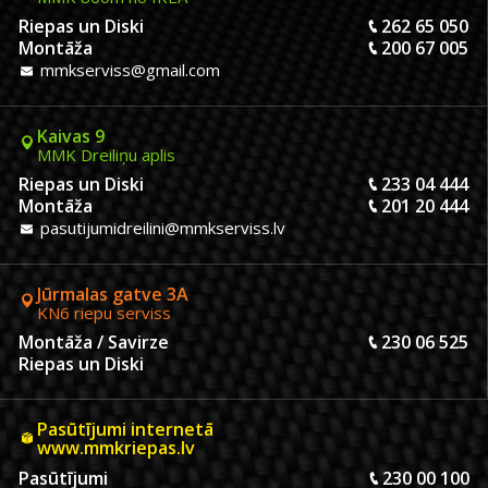
Riepas un Diski
262 65 050
Montāža
200 67 005
mmkserviss@gmail.com
Kaivas 9
MMK Dreiliņu aplis
Riepas un Diski
233 04 444
Montāža
201 20 444
pasutijumidreilini@mmkserviss.lv
Jūrmalas gatve 3A
KN6 riepu serviss
Montāža / Savirze
230 06 525
Riepas un Diski
Pasūtījumi internetā
www.mmkriepas.lv
Pasūtījumi
230 00 100