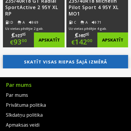
235/40R18 GT Radial
235/40R18 Michelin
SportActive 2 95Y XL
Pilot Sport 4 95Y XL
RP
MO1
D
A
69
C
A
71
Uz vietas pēdējie 2 gab.
Uz vietas pēdējie 4 gab.
€
€
00
00
123
180
Original
Original
93
APSKATĪT
142
APSKATĪT
00
00
€
€
price
Current
price
Current
was:
price
SKATĪT VISAS RIEPAS ŠAJĀ IZMĒRĀ
was:
price
€123.00.
is:
€180.00.
is:
€93.00.
€142.00.
Par mums
Par mums
Privātuma politika
Sīkdatņu politika
Apmaksas veidi