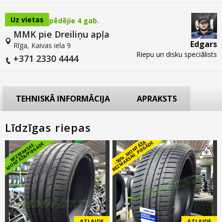
Uz vietas
pēdējie 4 gab.
MMK pie Dreiliņu apļa
Edgars
Rīga, Kaivas iela 9
Riepu un disku speciālists
+371 2330 4444
TEHNISKĀ INFORMĀCIJA
APRAKSTS
Līdzīgas riepas
-
5
0
%
_
M
O
N
T
Ā
Ž
A
B
E
Z
M
A
K
S
A
S
_
PI
E
G
Ā
D
E
E
B
E
Z
M
A
K
S
A
S
M
O
N
T
Ā
Ž
A
/
PI
E
G
Ā
D
ATLAIDE
ATLAIDE