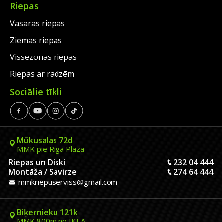
Riepas
Vasaras riepas
Ziemas riepas
Vissezonas riepas
Riepas ar radzēm
Sociālie tīkli
Mūkusalas 72d
MMK pie Riga Plaza
Riepas un Diski
232 04 444
Montāža / Savirze
274 64 444
mmkriepuserviss@gmail.com
Biķernieku 121k
MMK 800m no IKEA