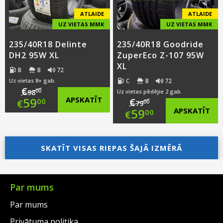
ATLAIDE
ATLAIDE
UZ VIETAS MMK
UZ VIETAS MMK
235/40R18 Delinte
235/40R18 Goodride
DH2 95W XL
ZuperEco Z-107 95W
XL
B
B
72
C
B
72
Uz vietas 8+ gab.
€
00
98
Uz vietas pēdējie 2 gab.
Original
59
APSKATĪT
€
00
€
00
79
Original
59
APSKATĪT
00
€
price
Current
price
Current
was:
price
SKATĪT VISAS RIEPAS ŠAJĀ IZMĒRĀ
was:
price
€98.00.
is:
€79.00.
is:
€59.00.
€59.00.
Par mums
Par mums
Privātuma politika