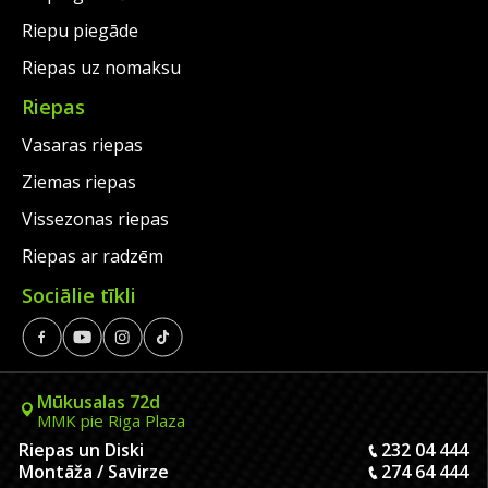
Riepu piegāde
Riepas uz nomaksu
Riepas
Vasaras riepas
Ziemas riepas
Vissezonas riepas
Riepas ar radzēm
Sociālie tīkli
Mūkusalas 72d
MMK pie Riga Plaza
Riepas un Diski
232 04 444
Montāža / Savirze
274 64 444