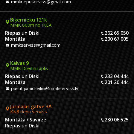
mmkriepuserviss@gmail.com
Biķernieku 121k
MMK 800m no IKEA
Riepas un Diski
262 65 050
Montāža
200 67 005
mmkserviss@gmail.com
Kaivas 9
MMK Dreiliņu aplis
Riepas un Diski
233 04 444
Montāža
201 20 444
pasutijumidreilini@mmkserviss.lv
Jūrmalas gatve 3A
KN6 riepu serviss
Montāža / Savirze
230 06 525
Riepas un Diski