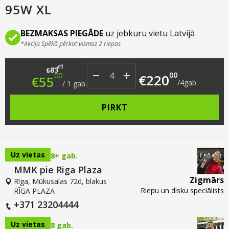
95W XL
BEZMAKSAS PIEGĀDE
uz jebkuru vietu Latvijā
*Akcija Spēkā pērkot vismaz 2 riepas
Original price was: €83.00.
Current price is: €55.00.
00
83
€
00
00
€
220
€
55
/
4
gab.
/
1
gab.
PIRKT
Uz vietas
8+ gab.
MMK pie Riga Plaza
Zigmārs
Rīga, Mūkusalas 72d, blakus
Riepu un disku speciālists
RĪGA PLAZA
+371 23204444
Uz vietas
8 gab.