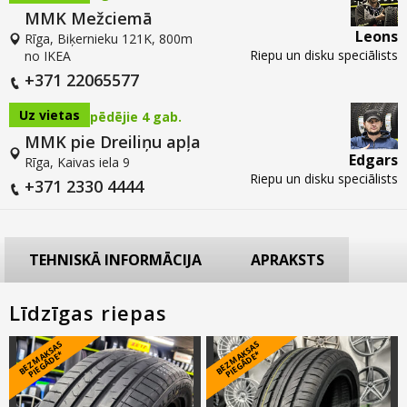
MMK Mežciemā
Leons
Rīga, Biķernieku 121K, 800m
Riepu un disku speciālists
no IKEA
+371 22065577
Uz vietas
pēdējie 4 gab.
MMK pie Dreiliņu apļa
Edgars
Rīga, Kaivas iela 9
Riepu un disku speciālists
+371 2330 4444
TEHNISKĀ INFORMĀCIJA
APRAKSTS
Līdzīgas riepas
B
E
Z
M
A
S
A
S
PI
E
G
Ā
D
E
B
E
Z
M
A
S
A
S
PI
E
G
Ā
D
E
K
*
K
*