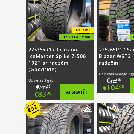
ATLAIDE
UZ VIETAS MMK
225/65R17 Trazano
225/65R17 Sai
IceMaster Spike Z-506
Blazer WST3 
102T ar radzēm
radzēm
(Goodride)
Uz vietas pēdējie 4 g
€
00
Uz vietas 8 gab.
125
Origi
104
€
00
€
00
119
Original
83
APSKATĪT
00
€
price
Curre
price
Current
IETAUPI
92
was:
price
€
uz kompl.
was:
price
€125.
is:
€119.00.
is:
€104.