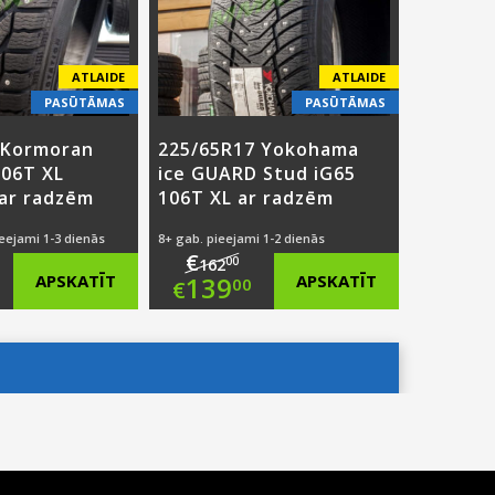
€83.00.
ATLAIDE
ATLAIDE
PASŪTĀMAS
PASŪTĀMAS
 Kormoran
225/65R17 Yokohama
106T XL
ice GUARD Stud iG65
 ar radzēm
106T XL ar radzēm
ieejami 1-3 dienās
8+ gab. pieejami 1-2 dienās
€
00
162
ginal
Original
APSKATĪT
139
APSKATĪT
00
€
ce
rent
price
Current
:
ce
was:
price
2.00.
€162.00.
is:
9.00.
€139.00.