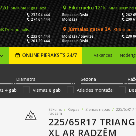
 72d
Biķernieku 121k
MMK pie Riga Plaza
MMK 800m no 
232 04 444
Riepas un Diski
262 6
274 64 444
Montāža
200 6
Jūrmalas gatve 3A
K Dreiliņu aplis
KN6 riepu s
233 04 444
Montāža / Savirze
230 0
201 20 444
Riepas un Diski
ONLINE PIERAKSTS 24/7
Vakances
Noderīg
Diametrs
Sezona
Raž
z 4 gab.
Vismaz 8 gab.
Atlaides montāžai
Be
Sākums
/
Riepas
/
Ziemas riepas
/
225/65R17 T
radzēm
225/65R17 TRIANG
XL AR RADZĒM