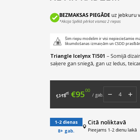
BEZMAKSAS PIEGĀDE
uz jebkuru v
*Akcija Spēkā pērkot vismaz 2 riepas
Šim riepu modelim ir visi nepieciešamie ma
likumdošanas izmaiņām un CSDD prasībā
Triangle Icelynx TI501
– Somijā dizai
saķere gan sniegā, gan uz ledus, teic
00
Original price was: €
Current price i
€
95
00
/
gab.
118
€
Citā noliktavā
1-2 dienas
Pieejams 1-2 dienu laikā
8+ gab.