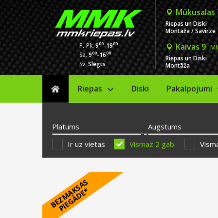
Mūkusalas
Riepas un Diski
Montāža / Savirze
00
00
P.-Pk.
9
-19
Kaivas 9
MM
00
00
Se.
9
-16
Riepas un Diski
Sv.
Slēgts
Montāža
Riepas
Diski
Sākums
Pakalpojumi
Platums
Augstums
Ir uz vietas
Vismaz 2 gab.
Visma
B
E
Z
M
A
S
A
S
P
I
E
G
Ā
D
E
K
*