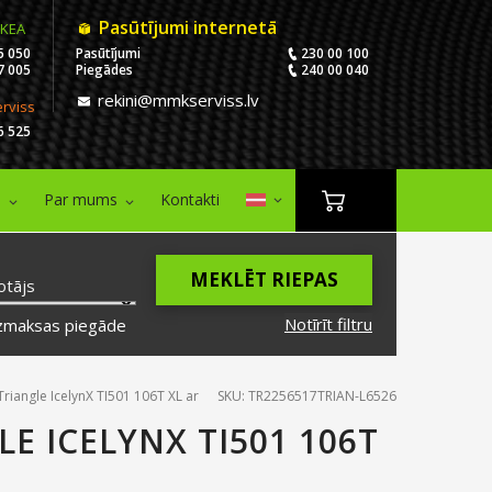
Pasūtījumi internetā
IKEA
5 050
Pasūtījumi
230 00 100
7 005
Piegādes
240 00 040
rekini@mmkserviss.lv
erviss
6 525
i
Par mums
Kontakti
MEKLĒT RIEPAS
otājs
Notīrīt filtru
zmaksas piegāde
riangle IcelynX TI501 106T XL ar
SKU: TR2256517TRIAN-L6526
LE ICELYNX TI501 106T