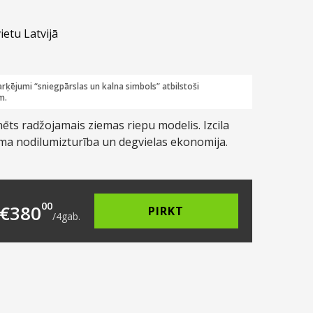
ietu Latvijā
rķējumi “sniegpārslas un kalna simbols” atbilstoši
m.
nēts radžojamais ziemas riepu modelis. Izcila
ama nodilumizturība un degvielas ekonomija.
118.00.
s: €95.00.
00
€
380
PIRKT
/
4
gab.