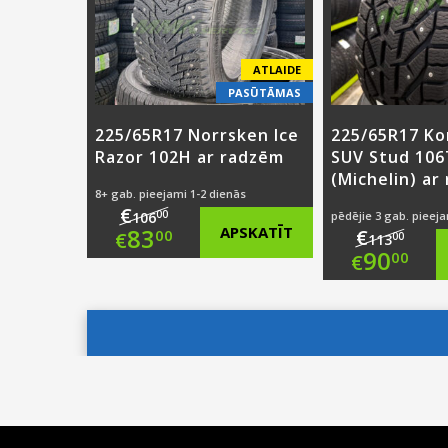
€83.00.
ATLAIDE
PASŪTĀMAS
225/65R17 Norrsken Ice
225/65R17 K
Razor 102H ar radzēm
SUV Stud 106
(Michelin) ar
8+ gab. pieejami 1-2 dienās
€
00
106
pēdējie 3 gab. pieeja
Original
83
APSKATĪT
€
00
€
00
113
Origi
90
00
€
price
Current
price
Curre
was:
price
was:
price
€106.00.
is:
€113.
is:
€83.00.
€90.0