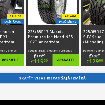
ATLAIDE
ATLAIDE
PASŪTĀMAS
PASŪTĀMAS
ormoran
225/65R17 Maxxis
225/65R17
T XL
Premitra Ice Nord NS5
SUV Stud 
 radzēm
102T ar radzēm
(Michelin)
mi 1-2 dienās
pēdējie 4 gab. pieejami 1-2 dienās
pēdējie 4 gab. p
€
€
00
00
142
152
nal
Original
Ori
APSKATĪT
119
APSKATĪT
129
00
00
€
€
nt
price
Current
pri
Cur
was:
price
was
pri
SKATĪT VISAS RIEPAS ŠAJĀ IZMĒRĀ
00.
€142.00.
is:
€15
is:
0.
€119.00.
€12