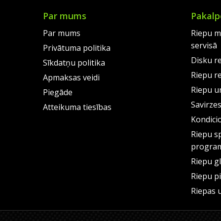
Par mums
Pakalp
Par mums
Riepu m
servisā
Privātuma politika
Disku r
Sīkdatņu politika
Riepu r
Apmaksas veidi
Riepu un
Piegāde
Savirze
Atteikuma tiesības
Kondici
Riepu s
progra
Riepu g
Riepu p
Riepas 