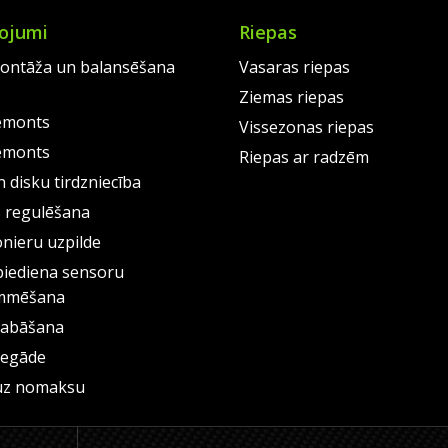
ojumi
Riepas
ontāža un balansēšana
Vasaras riepas
Ziemas riepas
emonts
Vissezonas riepas
emonts
Riepas ar radzēm
 disku tirdzniecība
s regulēšana
onieru uzpilde
piediena sensoru
mmēšana
labāšana
iegāde
uz nomaksu