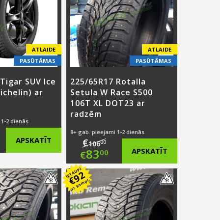
ATLAIDE
ATLAIDE
PASŪTĀMAS
PASŪTĀMAS
Tigar SUV Ice
225/65R17 Rotalla
ichelin) ar
Setula W Race S500
106T XL DOT23 ar
radzēm
 1-2 dienās
8+ gab. pieejami 1-2 dienās
ginal
APSKATĪT
€
00
106
Original
83
APSKATĪT
00
€
ce
rent
price
Current
IETAUPI
92
:
ce
€
uz kompl.
was:
price
3.00.
€106.00.
is:
.00.