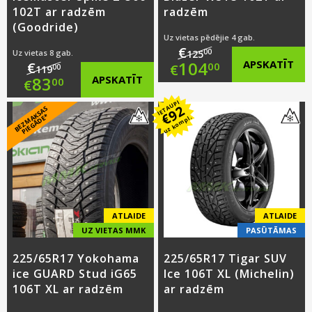
102T ar radzēm
radzēm
(Goodride)
Uz vietas pēdējie 4 gab.
€
00
Uz vietas 8 gab.
125
Original
104
APSKATĪT
€
00
€
00
119
Original
83
APSKATĪT
00
€
price
Current
IETAUPI
price
Current
92
B
E
Z
M
A
S
A
S
PI
E
G
Ā
D
E
was:
price
€
K
*
uz kompl.
was:
price
€125.00.
is:
€119.00.
is:
€104.00.
€83.00.
ATLAIDE
ATLAIDE
UZ VIETAS MMK
PASŪTĀMAS
225/65R17 Yokohama
225/65R17 Tigar SUV
ice GUARD Stud iG65
Ice 106T XL (Michelin)
106T XL ar radzēm
ar radzēm