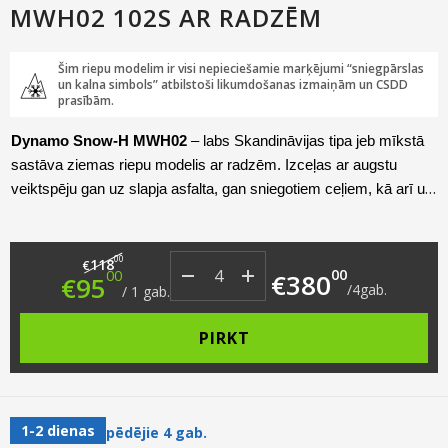
MWH02 102S AR RADZĒM
Šim riepu modelim ir visi nepieciešamie marķējumi “sniegpārslas
un kalna simbols” atbilstoši likumdošanas izmaiņām un CSDD
prasībām.
Dynamo Snow-H MWH02
– labs Skandināvijas tipa jeb mīkstā
sastāva ziemas riepu modelis ar radzēm. Izceļas ar augstu
veiktspēju gan uz slapja asfalta, gan sniegotiem ceļiem, kā arī uz
ledus.
Šis modelis pieejams gan ar radzēm, gan bez tām!
Original price was: €118.00.
Current price is: €95.00.
00
118
€
00
00
€
380
€
95
/
4
gab.
/
1
gab.
PIRKT
1-2 dienas
pēdējie 4 gab.