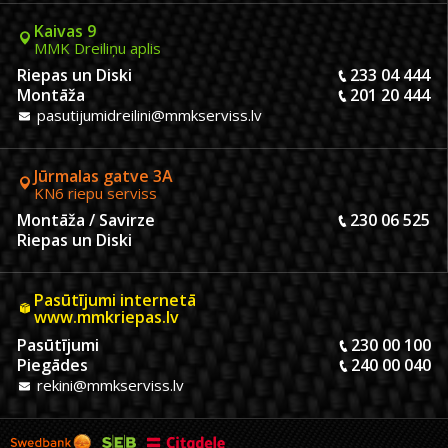
Kaivas 9
MMK Dreiliņu aplis
Riepas un Diski
233 04 444
Montāža
201 20 444
pasutijumidreilini@mmkserviss.lv
Jūrmalas gatve 3A
KN6 riepu serviss
Montāža / Savirze
230 06 525
Riepas un Diski
Pasūtījumi internetā
www.mmkriepas.lv
Pasūtījumi
230 00 100
Piegādes
240 00 040
rekini@mmkserviss.lv