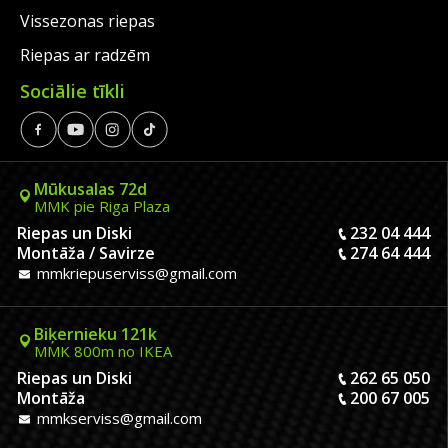
Vissezonas riepas
Riepas ar radzēm
Sociālie tīkli
Mūkusalas 72d
MMK pie Riga Plaza
Riepas un Diski
232 04 444
Montāža / Savirze
274 64 444
mmkriepuserviss@gmail.com
Biķernieku 121k
MMK 800m no IKEA
Riepas un Diski
262 65 050
Montāža
200 67 005
mmkserviss@gmail.com