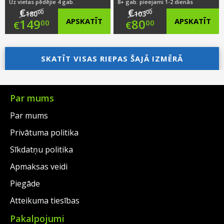
Uz vietas pēdējie 4 gab.
8+ gab. pieejami 1-2 dienās
€
€
00
00
180
103
Original
Original
149
APSKATĪT
80
APSKATĪT
00
00
€
€
price
Current
price
Current
was:
price
SKATĪT VISAS RIEPAS ŠAJĀ IZMĒRĀ
was:
price
€180.00.
is:
€103.00.
is:
€149.00.
€80.00.
Par mums
Par mums
Privātuma politika
Sīkdatņu politika
Apmaksas veidi
Piegāde
Atteikuma tiesības
Pakalpojumi