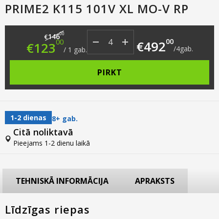
PRIME2 K115 101V XL MO-V RP
Original price was: €146.00.
Current price is: €123.00.
00
146
€
00
00
€
492
€
123
/
4
gab.
/
1
gab.
PIRKT
1-2 dienas
8+ gab.
Citā noliktavā
Pieejams 1-2 dienu laikā
TEHNISKĀ INFORMĀCIJA
APRAKSTS
Līdzīgas riepas