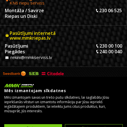
KN6 riepu serviss
Montāža / Savirze
230 06 525
Riepas un Diski
Pasūtījumi internetā
www.mmkriepas.lv
Pasūtījumi
230 00 100
Piegādes
240 00 040
rekini@mmkserviss.lv
Mēs izmantojam sīkdatnes
Mēs izmantojam savas un trešo pušu sīkdatnes, lai saglabātu Jūsu
iepirkšanās vēsturi un izmantotu informāciju par Jūsu iepriekš
iegādātajiem produktiem, lai ieteiktu Jums citus produktus, kuri,
mūsuprāt, Jūs interesēs.
© Copyright 2026, MMK Riepu Serviss SIA.
Izstrādāja un uztur
eComStrive digitālā aģentūra