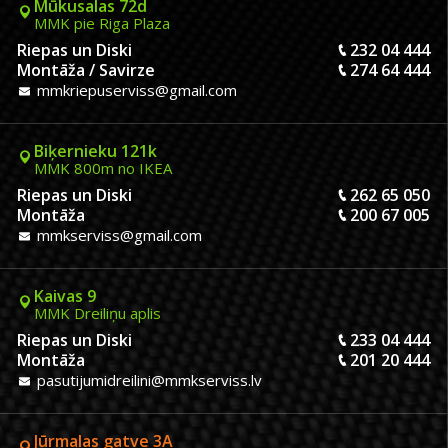
Mūkusalas 72d
MMK pie Riga Plaza
Riepas un Diski
232 04 444
Montāža / Savirze
274 64 444
mmkriepuserviss@gmail.com
Biķernieku 121k
MMK 800m no IKEA
Riepas un Diski
262 65 050
Montāža
200 67 005
mmkserviss@gmail.com
Kaivas 9
MMK Dreiliņu aplis
Riepas un Diski
233 04 444
Montāža
201 20 444
pasutijumidreilini@mmkserviss.lv
Jūrmalas gatve 3A