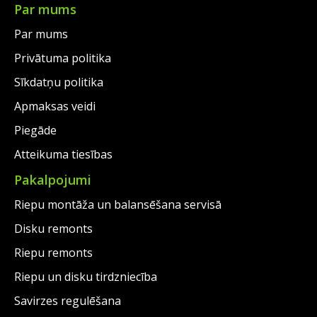
€99.00.
Par mums
Par mums
Privātuma politika
Sīkdatņu politika
Apmaksas veidi
Piegāde
Atteikuma tiesības
Pakalpojumi
Riepu montāža un balansēšana servisā
Disku remonts
Riepu remonts
Riepu un disku tirdzniecība
Savirzes regulēšana