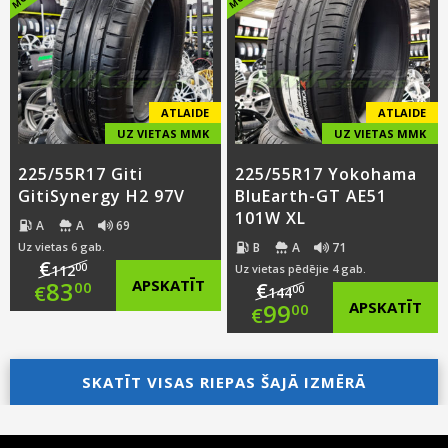
€99.00.
is:
€105.00.
is:
€71.00.
€75.00.
ATLAIDE
ATLAIDE
UZ VIETAS MMK
UZ VIETAS MMK
225/55R17 Giti
225/55R17 Yokohama
GitiSynergy H2 97V
BluEarth-GT AE51
101W XL
A
A
69
B
A
71
Uz vietas 6 gab.
€
00
112
Uz vietas pēdējie 4 gab.
Original
83
APSKATĪT
€
00
€
00
144
Original
99
APSKATĪT
00
€
price
Current
price
Current
was:
price
SKATĪT VISAS RIEPAS ŠAJĀ IZMĒRĀ
was:
price
€112.00.
is:
€144.00.
is:
€83.00.