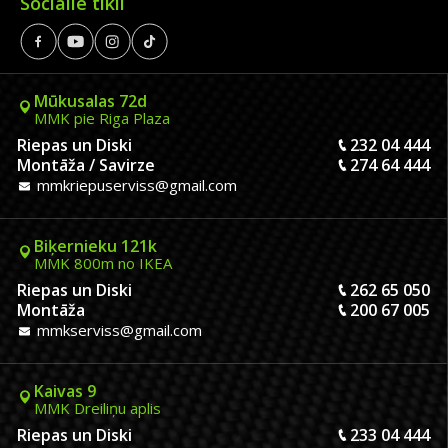
Sociālie tīkli
Mūkusalas 72d
MMK pie Riga Plaza
Riepas un Diski
232 04 444
Montāža / Savirze
274 64 444
mmkriepuserviss@gmail.com
Biķernieku 121k
MMK 800m no IKEA
Riepas un Diski
262 65 050
Montāža
200 67 005
mmkserviss@gmail.com
Kaivas 9
MMK Dreiliņu aplis
Riepas un Diski
233 04 444