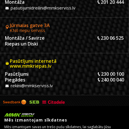
Montāža
201 20 444
pasutijumidreilini@mmkserviss.lv
Jūrmalas gatve 3A
KN6 riepu serviss
Montāža / Savirze
230 06 525
Riepas un Diski
Pasūtījumi internetā
www.mmkriepas.lv
Pasūtījumi
230 00 100
Piegādes
240 00 040
rekini@mmkserviss.lv
Mēs izmantojam sīkdatnes
Mēs izmantojam savas un trešo pušu sīkdatnes, lai saglabātu Jūsu