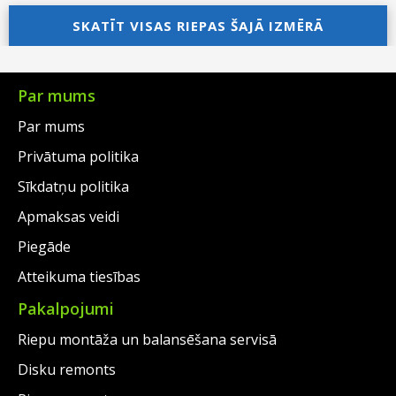
was:
price
SKATĪT VISAS RIEPAS ŠAJĀ IZMĒRĀ
was:
price
€91.00.
is:
€97.00.
is:
€69.00.
€69.00.
Par mums
Par mums
Privātuma politika
Sīkdatņu politika
Apmaksas veidi
Piegāde
Atteikuma tiesības
Pakalpojumi
Riepu montāža un balansēšana servisā
Disku remonts