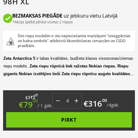
98H XL
BEZMAKSAS PIEGĀDE
uz jebkuru vietu Latvijā
*Akcija Spēkā pērkot vismaz 2 riepas
Šim riepu modelim ir visi nepieciešamie marķējumi “sniegpārslas
un kalna simbols” atbilstoši likumdošanas izmaiņām un CSDD
prasībām.
Zeta Antarctica 5
ir labas kvalitātes, budžeta klases vissezonas/ziemas
riepu modelis.
Zeta riepu rūpnīcā tiek ražotas Nokian riepas. Riepu
gigants Nokian izvēlējies tieši Zeta riepu rūpnīcu augsto kvalitātes
standartu dēļ.
Tas izceļas ar labiem veiktspējas rādītājiem gan uz sausa
un slapja asfalta, gan sniegā. Šis riepu modelis pieejams plašā izmēru
Original price was: €112.00.
Current price is: €79.00.
00
112
klāstā no R13 līdz R18 un paredzēts maza un vidēja izmēra vieglajām
€
00
00
€
316
€
79
/
4
gab.
automašīnām.
/
1
gab.
PIRKT