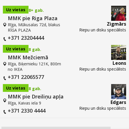
Uz vietas
8+ gab.
MMK pie Riga Plaza
Zigmārs
Rīga, Mūkusalas 72d, blakus
Riepu un disku speciālists
RĪGA PLAZA
+371 23204444
Uz vietas
8 gab.
MMK Mežciemā
Leons
Rīga, Biķernieku 121K, 800m
Riepu un disku speciālists
no IKEA
+371 22065577
Uz vietas
8 gab.
MMK pie Dreiliņu apļa
Edgars
Rīga, Kaivas iela 9
Riepu un disku speciālists
+371 2330 4444