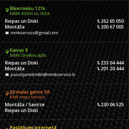
Biķernieku 121k
MMK 800m no IKEA
Riepas un Diski
262 65 050
Montāža
200 67 005
mmkserviss@gmail.com
Kaivas 9
MMK Dreiliņu aplis
Riepas un Diski
233 04 444
Montāža
201 20 444
pasutijumidreilini@mmkserviss.lv
Jūrmalas gatve 3A
KN6 riepu serviss
Montāža / Savirze
230 06 525
Riepas un Diski
Pasūtījumi internetā