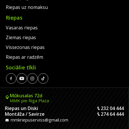
Riepas uz nomaksu
Riepas
Vasaras riepas
Ziemas riepas
Vissezonas riepas
Riepas ar radzēm
Sociālie tīkli
Mūkusalas 72d
MMK pie Riga Plaza
Riepas un Diski
232 04 444
Montāža / Savirze
274 64 444
mmkriepuserviss@gmail.com