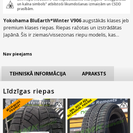
un kalna simbols” atbilstoši likumdošanas izmaiņām un CSDD
prasībām.
Yokohama BluEarth*Winter V906
augstākās klases jeb
premium klases riepas. Riepas ražotas un izstrādātas
Japānā. Šis ir ziemas/vissezonas riepu modelis, kas
izceļas ar paaugstinātu veiktspēju visdažādākajos
klimatiskajos apstākļos. Modelis piemērots gan
Nav pieejams
vieglajām, gan apvidus jeb SUV automašīnām.
TEHNISKĀ INFORMĀCIJA
APRAKSTS
Līdzīgas riepas
-
5
0
%
_
M
O
N
T
Ā
Ž
A
B
E
Z
M
A
K
S
A
S
_
PI
E
G
Ā
D
E
B
E
Z
M
A
S
A
S
PI
E
G
Ā
D
E
K
*