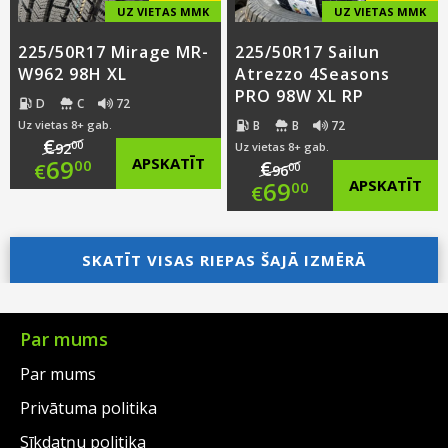
UZ VIETAS MMK
UZ VIETAS MMK
225/50R17 Mirage MR-
225/50R17 Sailun
W962 98H XL
Atrezzo 4Seasons
PRO 98W XL RP
D
C
72
B
B
72
Uz vietas 8+ gab.
€
00
92
Uz vietas 8+ gab.
Original
69
APSKATĪT
€
00
€
00
96
Original
69
APSKATĪT
00
€
price
Current
price
Current
was:
price
SKATĪT VISAS RIEPAS ŠAJĀ IZMĒRĀ
was:
price
€92.00.
is:
€96.00.
is:
€69.00.
€69.00.
Par mums
Par mums
Privātuma politika
Sīkdatņu politika