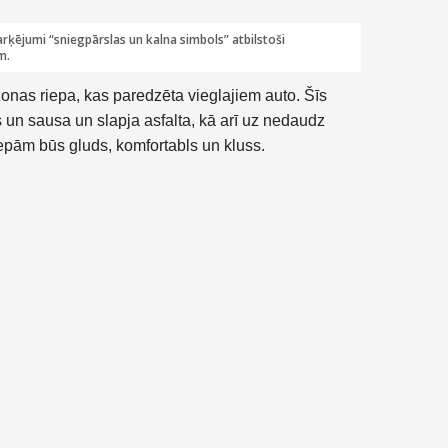
rķējumi “sniegpārslas un kalna simbols” atbilstoši
m.
zonas riepa, kas paredzēta vieglajiem auto. Šīs
s un sausa un slapja asfalta, kā arī uz nedaudz
epām būs gluds, komfortabls un kluss.