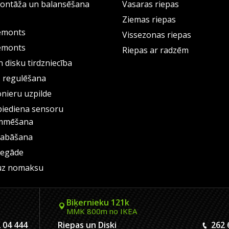
ontāža un balansēšana
Vasaras riepas
Ziemas riepas
emonts
Vissezonas riepas
emonts
Riepas ar radzēm
 disku tirdzniecība
s regulēšana
onieru uzpilde
piediena sensoru
mmēšana
labāšana
iegāde
uz nomaksu
Biķernieku 121k
MMK 800m no IKEA
 04 444
Riepas un Diski
262 