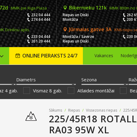
 72d
Biķernieku 121k
MMK pie Riga Plaza
MMK 800m no 
232 04 444
Riepas un Diski
262 6
274 64 444
Montāža
200 6
Jūrmalas gatve 3A
K Dreiliņu aplis
KN6 riepu s
233 04 444
Montāža / Savirze
230 0
201 20 444
Riepas un Diski
ONLINE PIERAKSTS 24/7
Vakances
Noderīg
Diametrs
Sezona
Raž
z 4 gab.
Vismaz 8 gab.
Atlaides montāžai
Be
Sākums
/
Riepas
/
Vissezonas riepas
/
225/45R
225/45R18 ROTAL
RA03 95W XL