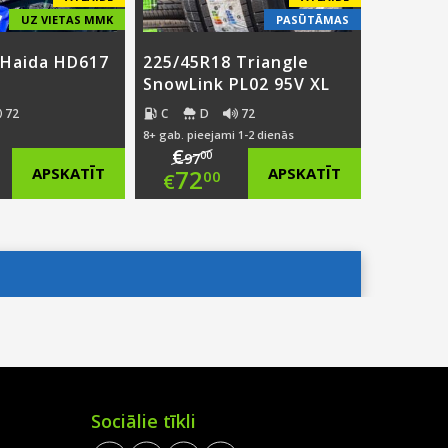
UZ VIETAS MMK
PASŪTĀMAS
 Haida HD617
225/45R18 Triangle
SnowLink PL02 95V XL
72
C
D
72
.
8+ gab. pieejami 1-2 dienās
€
00
97
ginal
Original
APSKATĪT
72
APSKATĪT
00
€
ce
rent
price
Current
:
ce
was:
price
6.00.
€97.00.
is:
.00.
€72.00.
Sociālie tīkli