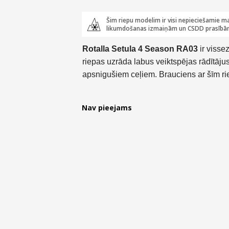
Šim riepu modelim ir visi nepieciešamie ma
likumdošanas izmaiņām un CSDD prasībā
Rotalla Setula 4 Season RA03
ir visse
riepas uzrāda labus veiktspējas rādītāju
apsnigušiem ceļiem. Brauciens ar šīm ri
Nav pieejams