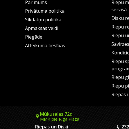
Par mums
Riepu m
servisā
Privātuma politika
Disku r
Sīkdatņu politika
Riepu r
Apmaksas veidi
Riepu un
Piegāde
Savirze
Atteikuma tiesības
Kondici
Riepu s
progra
Riepu g
Riepu p
Riepas 
Mūkusalas 72d
MMK pie Riga Plaza
Riepas un Diski
232