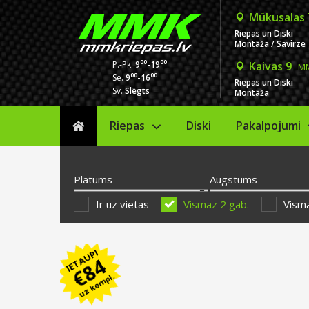
Mūkusalas
Riepas un Diski
Montāža / Savirze
00
00
P.-Pk.
9
-19
Kaivas 9
MM
00
00
Se.
9
-16
Riepas un Diski
Sv.
Slēgts
Montāža
Riepas
Diski
Sākums
Pakalpojumi
Platums
Augstums
Ir uz vietas
Vismaz 2 gab.
Visma
IETAUPI
84
€
uz kompl.