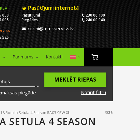
Pasūtījumi internetā
IKEA
5 050
Pasūtījumi
230 00 100
7 005
Piegādes
240 00 040
rekini@mmkserviss.lv
erviss
6 525
i
Par mums
Kontakti
MEKLĒT RIEPAS
otājs
Notīrīt filtru
zmaksas piegāde
18 Rotalla Setula 4 Season RA03 95W XL
SKU:
LA SETULA 4 SEASON