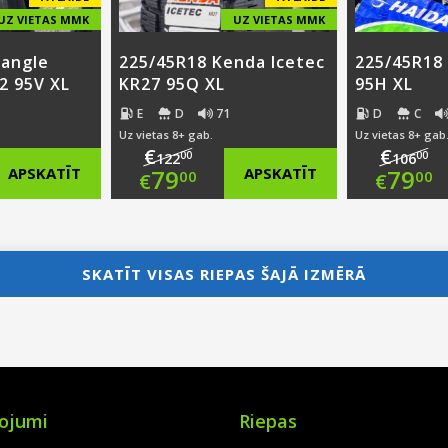
UZ VIETAS MMK
UZ VIETAS MMK
iangle
225/45R18 Kenda Icetec
225/45R18
2 95V XL
KR27 95Q XL
95H XL
E
D
71
D
C
Uz vietas 8+ gab.
Uz vietas 8+ gab
€
€
00
00
122
106
nal
Original
Ori
APSKATĪT
79
APSKATĪT
79
00
00
€
€
nt
price
Current
pri
Cur
was:
price
was
pri
SKATĪT VISAS RIEPAS ŠAJĀ IZMĒRĀ
0.
€122.00.
is:
€10
is:
0.
€79.00.
€79
ojumi
Riepas