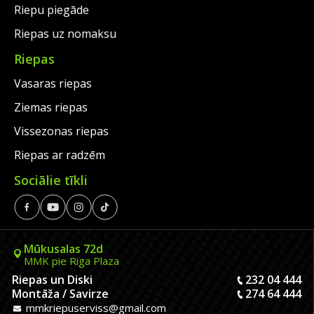
Riepu piegāde
Riepas uz nomaksu
Riepas
Vasaras riepas
Ziemas riepas
Vissezonas riepas
Riepas ar radzēm
Sociālie tīkli
Mūkusalas 72d
MMK pie Riga Plaza
Riepas un Diski
232 04 444
Montāža / Savirze
274 64 444
mmkriepuserviss@gmail.com