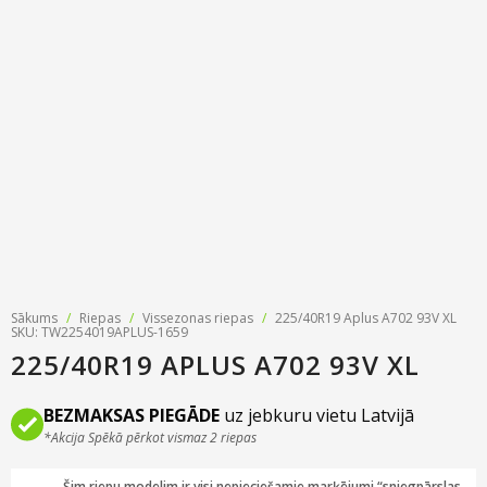
Riepu zīmoli
Par mums
Riepu un disku tirdzniecība
Jaunumi
MMK Riepas
Kontakti
Savirzes regulēšana
Riepu apzīmējumi
Atsauksmes
Kondicionieru uzpilde
Riepu kalkulators
Foto
TPMS sensoru programmēšana
Biežāk uzdotie jautājumi
Riepu glabāšana
Riepu piegāde
Sākums
/
Riepas
/
Vissezonas riepas
/
225/40R19 Aplus A702 93V XL
SKU: TW2254019APLUS-1659
Riepas uz nomaksu
225/40R19 APLUS A702 93V XL
BEZMAKSAS PIEGĀDE
uz jebkuru vietu Latvijā
*Akcija Spēkā pērkot vismaz 2 riepas
Šim riepu modelim ir visi nepieciešamie marķējumi “sniegpārslas