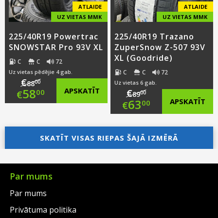
ATLAIDE
ATLAIDE
UZ VIETAS MMK
UZ VIETAS MMK
225/40R19 Powertrac
225/40R19 Trazano
SNOWSTAR Pro 93V XL
ZuperSnow Z-507 93V
XL (Goodride)
C
C
72
C
C
72
Uz vietas pēdējie 4 gab.
€
00
88
Uz vietas 6 gab.
Original
58
APSKATĪT
€
00
€
00
89
Original
63
APSKATĪT
00
€
price
Current
price
Current
was:
price
SKATĪT VISAS RIEPAS ŠAJĀ IZMĒRĀ
was:
price
€88.00.
is:
€89.00.
is:
€58.00.
€63.00.
Par mums
Par mums
Privātuma politika