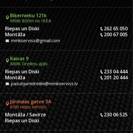
Biķernieku 121k
MMK 800m no IKEA
Riepas un Diski
262 65 050
Montāža
200 67 005
mmkserviss@gmail.com
Kaivas 9
MMK Dreiliņu aplis
Riepas un Diski
233 04 444
Montāža
201 20 444
pasutijumidreilini@mmkserviss.lv
Jūrmalas gatve 3A
KN6 riepu serviss
Montāža / Savirze
230 06 525
Riepas un Diski