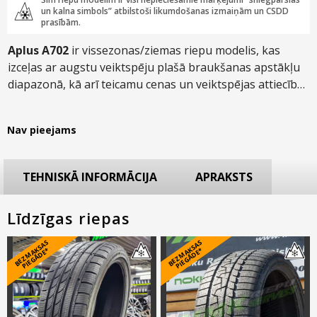
un kalna simbols” atbilstoši likumdošanas izmaiņām un CSDD
prasībām.
Aplus A702
ir vissezonas/ziemas riepu modelis, kas
izceļas ar augstu veiktspēju plašā braukšanas apstākļu
diapazonā, kā arī teicamu cenas un veiktspējas attiecību.
Asimetriskais protektora raksts samazina
akvaplanēšanas risku un nodrošina uzlabotu akustisko
Nav pieejams
komfortu, bet protektora blokos blīvi iestrādātās
lameles – izcilu veiktspēju ziemas apstākļos.
TEHNISKĀ INFORMĀCIJA
APRAKSTS
Līdzīgas riepas
B
E
Z
M
A
S
A
S
PI
E
G
Ā
D
E
B
E
Z
M
A
S
A
S
PI
E
G
Ā
D
E
K
*
K
*