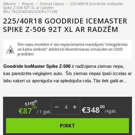
Sākums
/
Riepas
/
Ziemas riepas
/
225/40R18 Goodride IceMaster
Spike Z-506 92T XL ar radzēm
SKU: TR2254018GOODR-L11345
225/40R18 GOODRIDE ICEMASTER
SPIKE Z-506 92T XL AR RADZĒM
Šim riepu modelim ir visi nepieciešamie marķējumi “sniegpārslas
un kalna simbols” atbilstoši likumdošanas izmaiņām un CSDD
prasībām.
Goodride IceMaster Spike Z-506
ir radžojama ziemas riepa,
kas paredzēta vieglajiem auto. Šīs ziemas riepas īpaši izceļas ar
labu saķeri uz apsniguša vai apledojuša ceļa. Tās tiek galā ar
slapju ceļu, nezaudējot manevrētspēju, pateicoties masīvajiem
plecu blokiem.
Original price was: €110.00.
Current price is: €87.00.
00
110
€
00
00
€
348
€
87
/
4
gab.
/
1
gab.
PIRKT