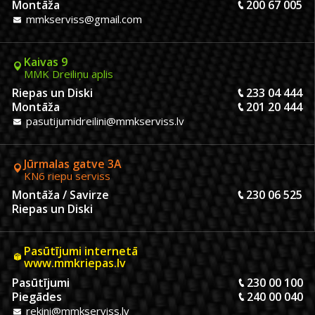
Montāža
200 67 005
mmkserviss@gmail.com
Kaivas 9
MMK Dreiliņu aplis
Riepas un Diski
233 04 444
Montāža
201 20 444
pasutijumidreilini@mmkserviss.lv
Jūrmalas gatve 3A
KN6 riepu serviss
Montāža / Savirze
230 06 525
Riepas un Diski
Pasūtījumi internetā
www.mmkriepas.lv
Pasūtījumi
230 00 100
Piegādes
240 00 040
rekini@mmkserviss.lv