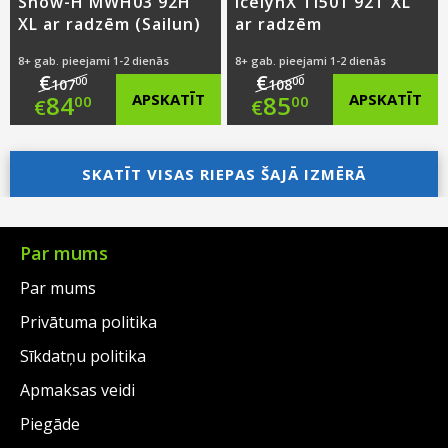
Snow-H MWH03 92H
IcelynX TI501 92T XL
XL ar radzēm (Sailun)
ar radzēm
8+ gab. pieejami 1-2 dienās
8+ gab. pieejami 1-2 dienās
€
€
00
00
107
108
Original
Original
84
APSKATĪT
85
APSKATĪT
00
00
€
€
price
Current
price
Current
was:
price
SKATĪT VISAS RIEPAS ŠAJĀ IZMĒRĀ
was:
price
€107.00.
is:
€108.00.
is:
€84.00.
€85.00.
Par mums
Par mums
Privātuma politika
Sīkdatņu politika
Apmaksas veidi
Piegāde