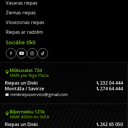
Vasaras riepas
Ziemas riepas
Vissezonas riepas
Riepas ar radzēm
Sociālie tīkli
Mūkusalas 72d
MMK pie Riga Plaza
Riepas un Diski
232 04 444
Montāža / Savirze
274 64 444
mmkriepuserviss@gmail.com
Biķernieku 121k
MMK 800m no IKEA
Riepas un Diski
262 65 050