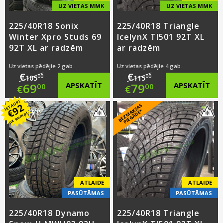
UZ VIETAS MMK
UZ VIETAS MMK
225/40R18 Sonix
225/40R18 Triangle
Winter Xpro Studs 69
IcelynX TI501 92T XL
92T XL ar radzēm
ar radzēm
Uz vietas pēdējie 2 gab.
Uz vietas pēdējie 4 gab.
€
€
00
00
105
115
Original
Original
69
APSKATĪT
79
APSKATĪT
00
00
€
€
IETAUPI
price
Current
price
Current
92
B
E
Z
M
A
S
A
S
PI
E
G
Ā
D
E
€
K
*
uz kompl.
was:
price
was:
price
€105.00.
is:
€115.00.
is:
€69.00.
€79.00.
ATLAIDE
ATLAIDE
PASŪTĀMAS
PASŪTĀMAS
225/40R18 Dynamo
225/40R18 Triangle