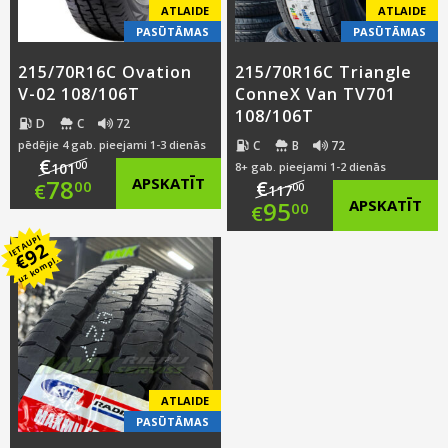
ATLAIDE
ATLAIDE
PASŪTĀMAS
PASŪTĀMAS
215/70R16C Ovation
215/70R16C Triangle
V-02 108/106T
ConneX Van TV701
108/106T
D
C
72
C
B
72
pēdējie 4 gab. pieejami 1-3 dienās
€
00
101
8+ gab. pieejami 1-2 dienās
Original
78
APSKATĪT
€
00
€
00
117
Original
95
APSKATĪT
00
€
price
Current
IETAUPI
price
Current
92
was:
price
€
uz kompl.
was:
price
€101.00.
is:
€117.00.
is:
€78.00.
€95.00.
ATLAIDE
PASŪTĀMAS