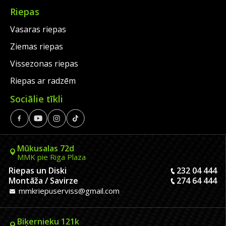
Riepas
Vasaras riepas
Ziemas riepas
Vissezonas riepas
Riepas ar radzēm
Sociālie tīkli
Mūkusalas 72d
MMK pie Riga Plaza
Riepas un Diski
232 04 444
Montāža / Savirze
274 64 444
mmkriepuserviss@gmail.com
Biķernieku 121k