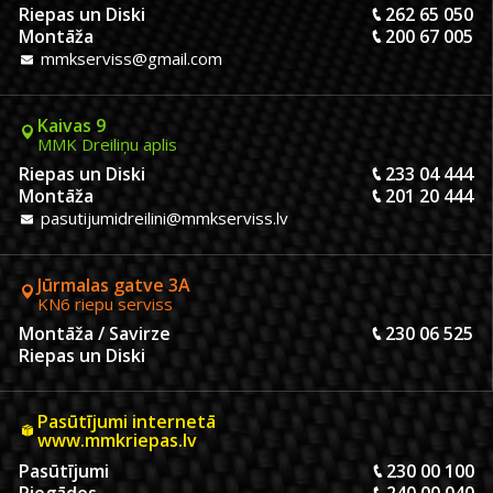
Riepas un Diski
262 65 050
Montāža
200 67 005
mmkserviss@gmail.com
Kaivas 9
MMK Dreiliņu aplis
Riepas un Diski
233 04 444
Montāža
201 20 444
pasutijumidreilini@mmkserviss.lv
Jūrmalas gatve 3A
KN6 riepu serviss
Montāža / Savirze
230 06 525
Riepas un Diski
Pasūtījumi internetā
www.mmkriepas.lv
Pasūtījumi
230 00 100
Piegādes
240 00 040