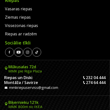
Riepas
Vasaras riepas
Ziemas riepas
Vissezonas riepas
Riepas ar radzēm
Sociālie tīkli
Mūkusalas 72d
MMK pie Riga Plaza
Riepas un Diski
232 04 444
Montāža / Savirze
274 64 444
mmkriepuserviss@gmail.com
Biķernieku 121k
MMK 800m no IKEA