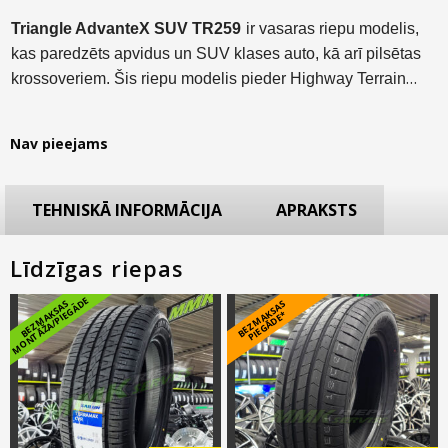
Triangle AdvanteX SUV TR259
ir vasaras riepu modelis,
kas paredzēts apvidus un SUV klases auto, kā arī pilsētas
krossoveriem. Šis riepu modelis pieder Highway Terrain
(
H/T
) kategorijai, kura nodrošina kombinētu veiktspēju gan
uz asfaltētiem, gan zemes (lauku) ceļiem.
Nav pieejams
TEHNISKĀ INFORMĀCIJA
APRAKSTS
Līdzīgas riepas
E
B
E
Z
M
A
K
S
A
S
M
O
N
T
Ā
Ž
A
/
PI
E
G
Ā
D
B
E
Z
M
A
S
A
S
PI
E
G
Ā
D
E
K
*