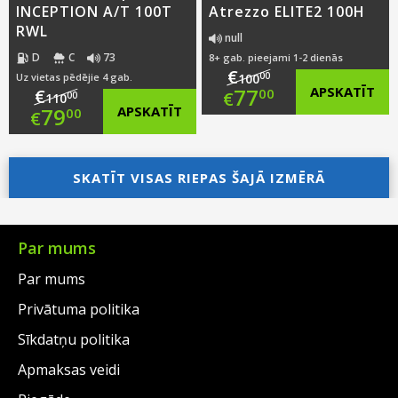
INCEPTION A/T 100T
Atrezzo ELITE2 100H
RWL
null
D
C
73
8+ gab. pieejami 1-2 dienās
€
00
Uz vietas pēdējie 4 gab.
100
Original
77
APSKATĪT
€
00
€
00
110
Original
79
APSKATĪT
00
€
price
Current
price
Current
was:
price
was:
price
SKATĪT VISAS RIEPAS ŠAJĀ IZMĒRĀ
€100.00.
is:
€110.00.
is:
€77.00.
€79.00.
Par mums
Par mums
Privātuma politika
Sīkdatņu politika
Apmaksas veidi