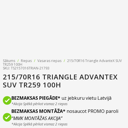
Riepu zīmoli
Par mums
Riepu un disku tirdzniecība
Jaunumi
MMK Riepas
Kontakti
Savirzes regulēšana
Riepu apzīmējumi
Atsauksmes
Kondicionieru uzpilde
Riepu kalkulators
Foto
TPMS sensoru programmēšana
Biežāk uzdotie jautājumi
Sākums
/
Riepas
/
Vasaras riepas
/
215/70R16 Triangle AdvanteX SUV
Riepu glabāšana
TR259 100H
SKU: TS2157016TRIAN-21793
215/70R16 TRIANGLE ADVANTEX
Riepu piegāde
SUV TR259 100H
Riepas uz nomaksu
BEZMAKSAS PIEGĀDE*
uz jebkuru vietu Latvijā
*Akcija Spēkā pērkot vismaz 2 riepas
BEZMAKSAS MONTĀŽA*
nosaucot PROMO paroli
“MMK MONTĀŽAS AKCIJA”
*Akcija Spēkā pērkot vismaz 2 riepas