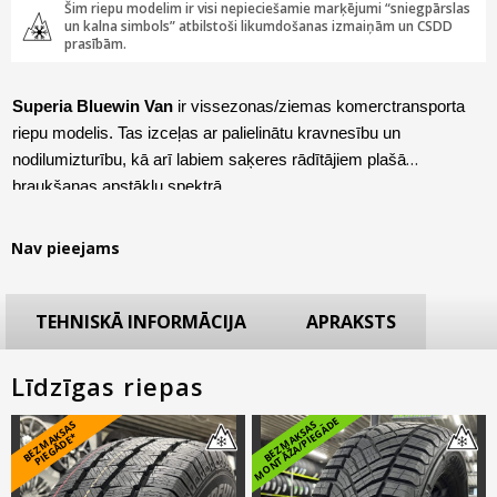
Šim riepu modelim ir visi nepieciešamie marķējumi “sniegpārslas
un kalna simbols” atbilstoši likumdošanas izmaiņām un CSDD
prasībām.
Superia Bluewin Van
ir vissezonas/ziemas komerctransporta
riepu modelis. Tas izceļas ar palielinātu kravnesību un
nodilumizturību, kā arī labiem saķeres rādītājiem plašā
braukšanas apstākļu spektrā.
Nav pieejams
TEHNISKĀ INFORMĀCIJA
APRAKSTS
Līdzīgas riepas
E
B
E
Z
M
A
S
A
S
PI
E
G
Ā
D
E
B
E
Z
M
A
K
S
A
S
M
O
N
T
Ā
Ž
A
/
PI
E
G
Ā
D
K
*