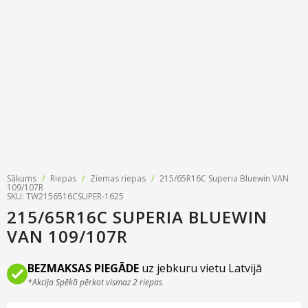
Riepu zīmoli
Par mums
Riepu un disku tirdzniecība
Jaunumi
MMK Riepas
Kontakti
Savirzes regulēšana
Riepu apzīmējumi
Atsauksmes
Kondicionieru uzpilde
Riepu kalkulators
Foto
TPMS sensoru programmēšana
Biežāk uzdotie jautājumi
Riepu glabāšana
Sākums
/
Riepas
/
Ziemas riepas
/
215/65R16C Superia Bluewin VAN
Riepu piegāde
109/107R
SKU: TW2156516CSUPER-1625
215/65R16C SUPERIA BLUEWIN
Riepas uz nomaksu
VAN 109/107R
BEZMAKSAS PIEGĀDE
uz jebkuru vietu Latvijā
*Akcija Spēkā pērkot vismaz 2 riepas