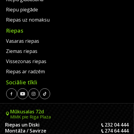
Riepu piegāde
Riepas uz nomaksu
Riepas
Vasaras riepas
Ziemas riepas
Vissezonas riepas
Riepas ar radzēm
Sociālie tīkli
Mūkusalas 72d
MMK pie Riga Plaza
Riepas un Diski
232 04 444
Montāža / Savirze
274 64 444