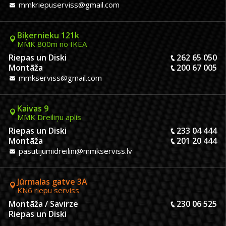
mmkriepuserviss@gmail.com
Biķernieku 121k
MMK 800m no IKEA
Riepas un Diski
262 65 050
Montāža
200 67 005
mmkserviss@gmail.com
Kaivas 9
MMK Dreiliņu aplis
Riepas un Diski
233 04 444
Montāža
201 20 444
pasutijumidreilini@mmkserviss.lv
Jūrmalas gatve 3A
KN6 riepu serviss
Montāža / Savirze
230 06 525
Riepas un Diski