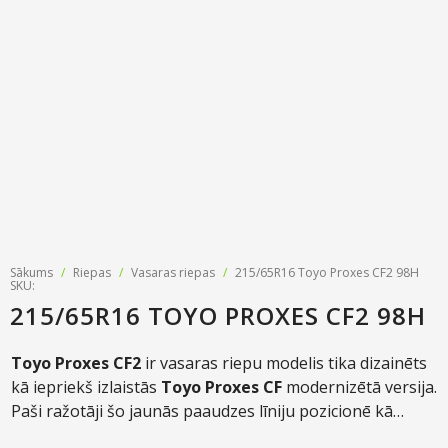
Riepu zīmoli
Par mums
Riepu un disku tirdzniecība
Jaunumi
MMK Riepas
Kontakti
Savirzes regulēšana
Riepu apzīmējumi
Atsauksmes
Kondicionieru uzpilde
Riepu kalkulators
Foto
TPMS sensoru programmēšana
Biežāk uzdotie jautājumi
Riepu glabāšana
Riepu piegāde
Sākums
/
Riepas
/
Vasaras riepas
/
215/65R16 Toyo Proxes CF2 98H
SKU:
215/65R16 TOYO PROXES CF2 98H
Riepas uz nomaksu
Toyo Proxes CF2
ir vasaras riepu modelis tika dizainēts
kā iepriekš izlaistās
Toyo Proxes CF
modernizētā versija.
Paši ražotāji šo jaunās paaudzes līniju pozicionē kā
ātrgaitas automašīnu vasaras riepu uzlabotu versiju,