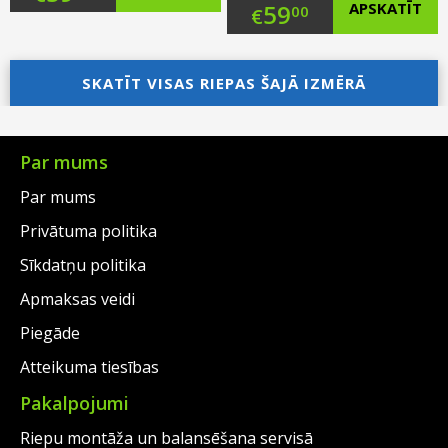
Original
59
APSKATĪT
00
€
price
Current
price
Current
was:
price
SKATĪT VISAS RIEPAS ŠAJĀ IZMĒRĀ
was:
price
€88.00.
is:
€88.00.
is:
€59.00.
€59.00.
Par mums
Par mums
Privātuma politika
Sīkdatņu politika
Apmaksas veidi
Piegāde
Atteikuma tiesības
Pakalpojumi
Riepu montāža un balansēšana servisā