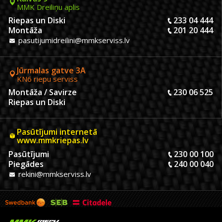
MMK Dreiliņu aplis
Riepas un Diski
233 04 444
Montāža
201 20 444
pasutijumidreilini@mmkserviss.lv
Jūrmalas gatve 3A
KN6 riepu serviss
Montāža / Savirze
230 06 525
Riepas un Diski
Pasūtījumi internetā
www.mmkriepas.lv
Pasūtījumi
230 00 100
Piegādes
240 00 040
rekini@mmkserviss.lv