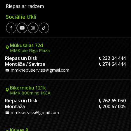
Riepas ar radzēm
Sociālie tīkli
Mūkusalas 72d
MMK pie Riga Plaza
Riepas un Diski
232 04 444
Montāža / Savirze
274 64 444
mmkriepuserviss@gmail.com
Biķernieku 121k
MMK 800m no IKEA
Riepas un Diski
262 65 050
Montāža
200 67 005
mmkserviss@gmail.com
Kaivas 9