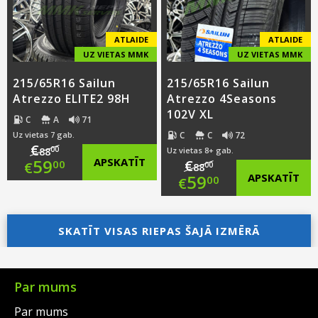
€58.00.
€59.00.
ATLAIDE
ATLAIDE
UZ VIETAS MMK
UZ VIETAS MMK
215/65R16 Sailun
215/65R16 Sailun
Atrezzo ELITE2 98H
Atrezzo 4Seasons
102V XL
C
A
71
C
C
72
Uz vietas 7 gab.
€
00
88
Uz vietas 8+ gab.
Original
59
APSKATĪT
€
00
€
00
88
Original
59
APSKATĪT
00
€
price
Current
price
Current
was:
price
SKATĪT VISAS RIEPAS ŠAJĀ IZMĒRĀ
was:
price
€88.00.
is:
€88.00.
is:
€59.00.
€59.00.
Par mums
Par mums