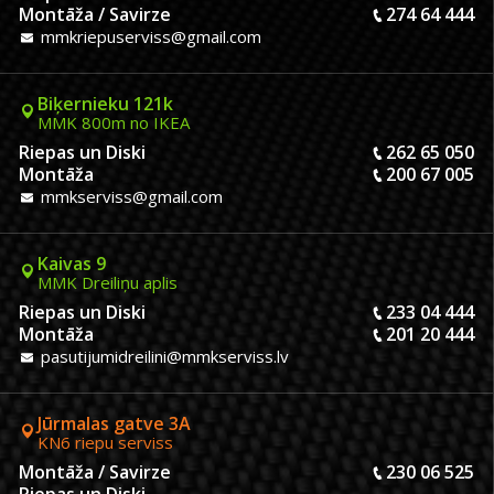
Montāža / Savirze
274 64 444
mmkriepuserviss@gmail.com
Biķernieku 121k
MMK 800m no IKEA
Riepas un Diski
262 65 050
Montāža
200 67 005
mmkserviss@gmail.com
Kaivas 9
MMK Dreiliņu aplis
Riepas un Diski
233 04 444
Montāža
201 20 444
pasutijumidreilini@mmkserviss.lv
Jūrmalas gatve 3A
KN6 riepu serviss
Montāža / Savirze
230 06 525