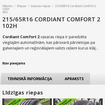
Sākums
/
Riepas
/
Vasaras riepas
/
215/65R16 Cordiant Comfort 2
102H
SKU:
215/65R16 CORDIANT COMFORT 2
102H
Cordiant Comfort 2
vasaras riepa ir paredzēta
vieglajām automašīnām, kas pārsvarā pārvietojas pa
galvenajiem un reģionālajiem valsts ceļiem kurus klāj
asfaltēts segums. Šo modeli raksturo augsta komforta
pakāpe braucot, drošība uz sausa un slapja ceļa.
Nav pieejams
TEHNISKĀ INFORMĀCIJA
APRAKSTS
Līdzīgas riepas
B
E
Z
M
A
K
S
A
S
M
O
N
T
Ā
Ž
A
/
PI
E
G
Ā
D
B
E
Z
M
A
K
S
A
S
M
O
N
T
Ā
Ž
A
/
PI
E
G
Ā
D