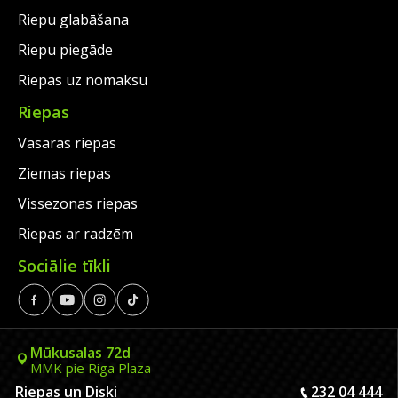
Riepu glabāšana
Riepu piegāde
Riepas uz nomaksu
Riepas
Vasaras riepas
Ziemas riepas
Vissezonas riepas
Riepas ar radzēm
Sociālie tīkli
Mūkusalas 72d
MMK pie Riga Plaza
Riepas un Diski
232 04 444