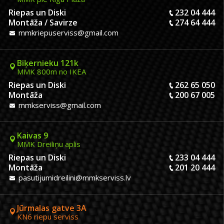
Riepas un Diski
232 04 444
Montāža / Savirze
274 64 444
mmkriepuserviss@gmail.com
Biķernieku 121k
MMK 800m no IKEA
Riepas un Diski
262 65 050
Montāža
200 67 005
mmkserviss@gmail.com
Kaivas 9
MMK Dreiliņu aplis
Riepas un Diski
233 04 444
Montāža
201 20 444
pasutijumidreilini@mmkserviss.lv
Jūrmalas gatve 3A
KN6 riepu serviss