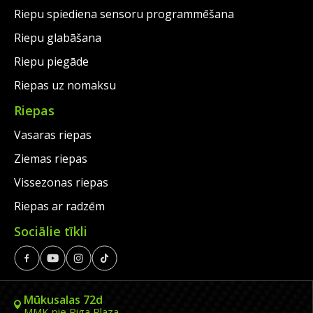
Riepu spiediena sensoru programmēšana
Riepu glabāšana
Riepu piegāde
Riepas uz nomaksu
Riepas
Vasaras riepas
Ziemas riepas
Vissezonas riepas
Riepas ar radzēm
Sociālie tīkli
Mūkusalas 72d
MMK pie Riga Plaza