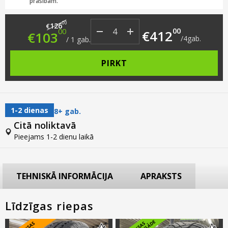
prasībām.
Original price was: €126.00.
Current price is: €103.00.
00
126
€
00
00
€
412
€
103
/
4
gab.
/
1
gab.
PIRKT
1-2 dienas
8+ gab.
Citā noliktavā
Pieejams 1-2 dienu laikā
TEHNISKĀ INFORMĀCIJA
APRAKSTS
Līdzīgas riepas