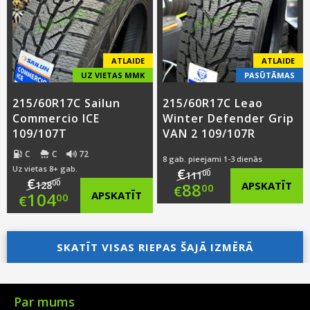
€92.00.
is:
€118.00.
is:
€74.00.
€89.00.
ATLAIDE
ATLAIDE
UZ VIETAS MMK
PASŪTĀMAS
215/60R17C Sailun
215/60R17C Leao
Commercio ICE
Winter Defender Grip
109/107T
VAN 2 109/107R
C
C
72
8 gab. pieejami 1-3 dienās
Uz vietas 8+ gab.
€
00
111
€
Original
00
88
APSKATĪT
128
00
€
Original
104
APSKATĪT
00
€
price
Current
price
Current
was:
price
was:
price
SKATĪT VISAS RIEPAS ŠAJĀ IZMĒRĀ
€111.00.
is:
€128.00.
is:
€88.00.
€104.00.
Par mums