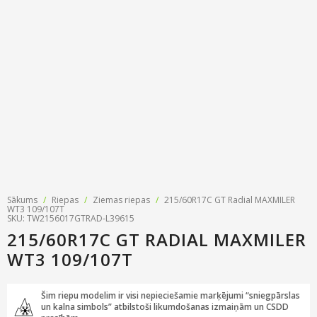
Riepu zīmoli
Par mums
Riepu un disku tirdzniecība
Jaunumi
MMK Riepas
Kontakti
Savirzes regulēšana
Riepu apzīmējumi
Atsauksmes
Kondicionieru uzpilde
Riepu kalkulators
Foto
TPMS sensoru programmēšana
Biežāk uzdotie jautājumi
Riepu glabāšana
Riepu piegāde
Sākums
/
Riepas
/
Ziemas riepas
/
215/60R17C GT Radial MAXMILER
WT3 109/107T
SKU: TW2156017GTRAD-L39615
Riepas uz nomaksu
215/60R17C GT RADIAL MAXMILER
WT3 109/107T
Šim riepu modelim ir visi nepieciešamie marķējumi “sniegpārslas
un kalna simbols” atbilstoši likumdošanas izmaiņām un CSDD