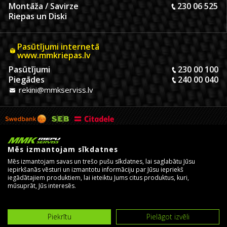
Montāža / Savirze
230 06 525
Riepas un Diski
Pasūtījumi internetā
www.mmkriepas.lv
Pasūtījumi
230 00 100
Piegādes
240 00 040
rekini@mmkserviss.lv
Mēs izmantojam sīkdatnes
Mēs izmantojam savas un trešo pušu sīkdatnes, lai saglabātu Jūsu
iepirkšanās vēsturi un izmantotu informāciju par Jūsu iepriekš
iegādātajiem produktiem, lai ieteiktu Jums citus produktus, kuri,
mūsuprāt, Jūs interesēs.
© Copyright 2026, MMK Riepu Serviss SIA.
Izstrādāja un uztur
eComStrive digitālā aģentūra
Piekrītu
Pielāgot izvēli