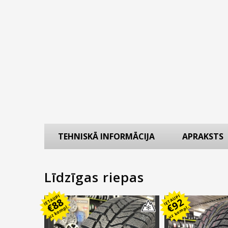
TEHNISKĀ INFORMĀCIJA
APRAKSTS
Līdzīgas riepas
IETAUPI
IETAUPI
88
92
€
€
uz kompl.
uz kompl.