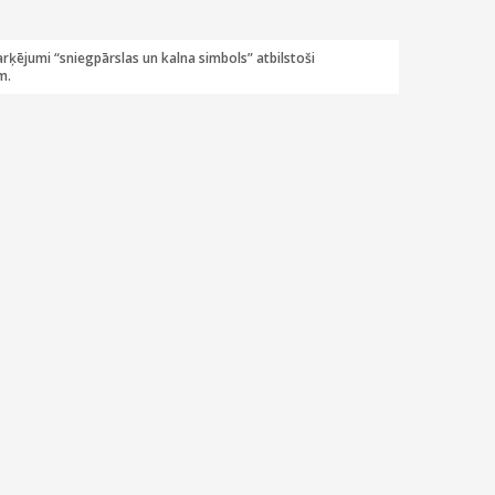
rķējumi “sniegpārslas un kalna simbols” atbilstoši
m.