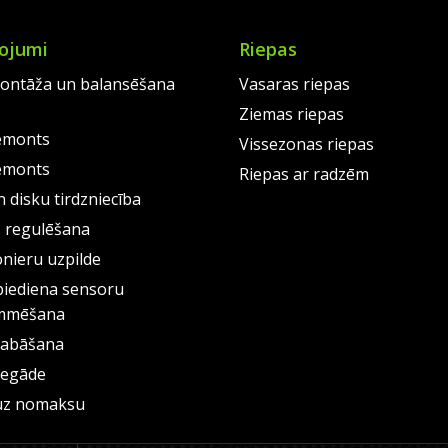
ojumi
Riepas
ontāža un balansēšana
Vasaras riepas
Ziemas riepas
emonts
Vissezonas riepas
emonts
Riepas ar radzēm
 disku tirdzniecība
s regulēšana
onieru uzpilde
piediena sensoru
mmēšana
labāšana
iegāde
uz nomaksu