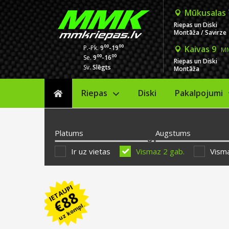
Mūkusalas
Riepas un Diski
Montāža / Savirze
00
00
P.-Pk.
9
-19
Kaivas 9
MM
00
00
Se.
9
-16
Riepas un Diski
Sv.
Slēgts
Montāža
Riepas
Diski
Sākums
Pakalpojumi
Platums
Augstums
Ir uz vietas
Vismaz 2 gab.
Visma
IETAUPI
88
€
uz kompl.