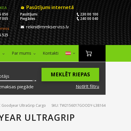
Pasūtījumi internetā
IKEA
5 050
Pasūtījumi
230 00 100
7 005
Piegādes
240 00 040
rekini@mmkserviss.lv
erviss
6 525
i
Par mums
Kontakti
MEKLĒT RIEPAS
otājs
Notīrīt filtru
zmaksas piegāde
 Goodyear UltraGrip Cargo
SKU: TW2156017GOODY-L38164
YEAR ULTRAGRIP