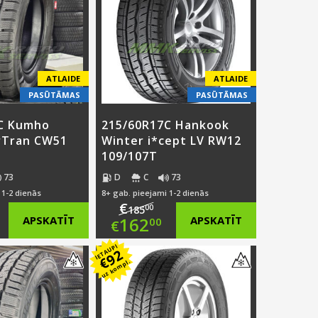
ATLAIDE
ATLAIDE
PASŪTĀMAS
PASŪTĀMAS
C Kumho
215/60R17C Hankook
rTran CW51
Winter i*cept LV RW12
109/107T
73
D
C
73
 1-2 dienās
8+ gab. pieejami 1-2 dienās
€
00
185
ginal
Original
APSKATĪT
162
APSKATĪT
00
€
ce
rent
price
Current
IETAUPI
92
€
uz kompl.
:
ce
was:
price
1.00.
€185.00.
is: