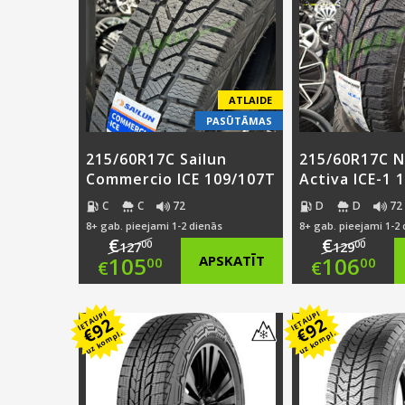
ATLAIDE
PASŪTĀMAS
215/60R17C Sailun
215/60R17C N
Commercio ICE 109/107T
Activa ICE-1 
C
C
72
D
D
72
8+ gab. pieejami 1-2 dienās
8+ gab. pieejami 1-2
€
€
00
00
127
129
Original
Origi
105
APSKATĪT
106
00
00
€
€
price
Current
price
Curre
IETAUPI
IETAUPI
92
92
was:
price
was:
price
€
€
uz kompl.
uz kompl.
€127.00.
is:
€129.
is:
€105.00.
€106.