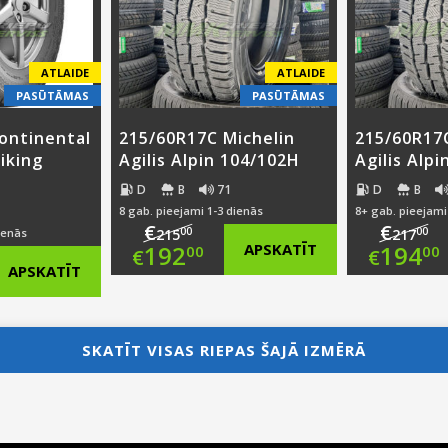
€130.00.
€13
ATLAIDE
ATLAIDE
PASŪTĀMAS
PASŪTĀMAS
ontinental
215/60R17C Michelin
215/60R17C
iking
Agilis Alpin 104/102H
Agilis Alp
D
B
71
D
B
8 gab. pieejami 1-3 dienās
8+ gab. pieejami
€
€
00
00
ienās
215
217
Original
Ori
192
APSKATĪT
194
00
00
€
€
nal
APSKATĪT
price
Current
pri
Cur
nt
was:
price
was
pri
SKATĪT VISAS RIEPAS ŠAJĀ IZMĒRĀ
€215.00.
is:
€21
is:
00.
€192.00.
€19
00.