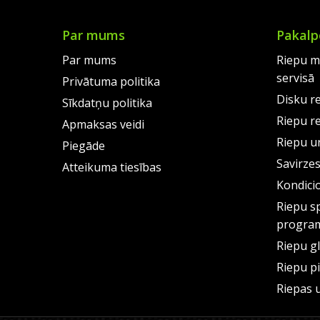
Par mums
Pakalp
Par mums
Riepu m
servisā
Privātuma politika
Disku r
Sīkdatņu politika
Riepu r
Apmaksas veidi
Riepu un
Piegāde
Savirze
Atteikuma tiesības
Kondici
Riepu s
progra
Riepu g
Riepu p
Riepas 