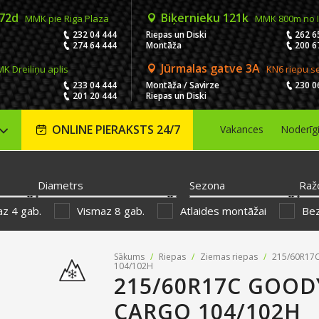
 72d
Biķernieku 121k
MMK pie Riga Plaza
MMK 800m no 
232 04 444
Riepas un Diski
262 6
274 64 444
Montāža
200 6
Jūrmalas gatve 3A
K Dreiliņu aplis
KN6 riepu s
233 04 444
Montāža / Savirze
230 0
201 20 444
Riepas un Diski
ONLINE PIERAKSTS 24/7
Vakances
Noderīg
Diametrs
Sezona
Raž
z 4 gab.
Vismaz 8 gab.
Atlaides montāžai
Be
Sākums
/
Riepas
/
Ziemas riepas
/
215/60R17C
104/102H
215/60R17C GOOD
CARGO 104/102H