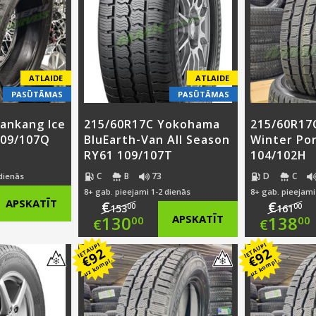
ATLAIDE
ATLAIDE
PASŪTĀMAS
PASŪTĀMAS
ankang Ice
215/60R17C Yokohama
215/60R17
109/107Q
BluEarth-Van All Season
Winter Po
RY61 109/107T
104/102H
C
B
73
D
C
 dienās
8+ gab. pieejami 1-2 dienās
8+ gab. pieejami
nal
APSKATĪT
€
€
00
00
153
161
Original
Ori
130
APSKATĪT
138
00
00
€
€
nt
price
Current
pri
Cur
IETAUPI
IETAUPI
92
92
€
€
uz kompl.
uz kompl.
was:
price
was
pri
00.
€153.00.
is:
€16
is:
00.