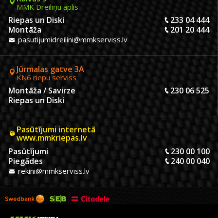
MMK Dreiliņu aplis
Riepas un Diski
233 04 444
Montāža
201 20 444
pasutijumidreilini@mmkserviss.lv
Jūrmalas gatve 3A
KN6 riepu serviss
Montāža / Savirze
230 06 525
Riepas un Diski
Pasūtījumi internetā
www.mmkriepas.lv
Pasūtījumi
230 00 100
Piegādes
240 00 040
rekini@mmkserviss.lv