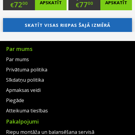
Original
Original
72
APSKATĪT
77
APSKATĪT
00
00
€
€
price
Current
price
Current
was:
price
SKATĪT VISAS RIEPAS ŠAJĀ IZMĒRĀ
was:
price
€97.00.
is:
€103.00.
is:
€72.00.
€77.00.
Par mums
Par mums
Privātuma politika
Sīkdatņu politika
Apmaksas veidi
Piegāde
Atteikuma tiesības
Pakalpojumi
Riepu montāža un balansēšana servisā