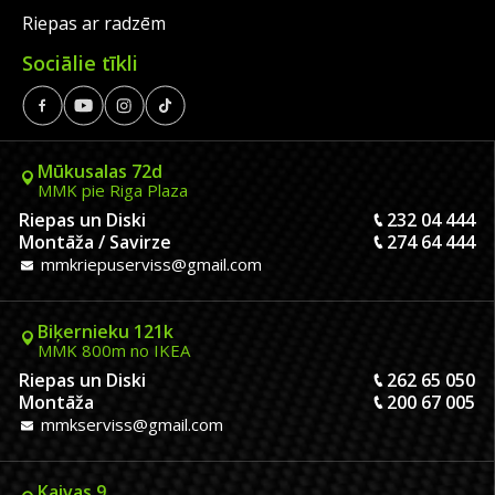
Riepas ar radzēm
Sociālie tīkli
Mūkusalas 72d
MMK pie Riga Plaza
Riepas un Diski
232 04 444
Montāža / Savirze
274 64 444
mmkriepuserviss@gmail.com
Biķernieku 121k
MMK 800m no IKEA
Riepas un Diski
262 65 050
Montāža
200 67 005
mmkserviss@gmail.com
Kaivas 9