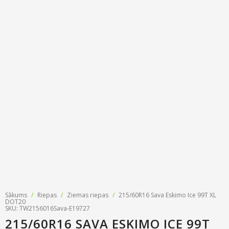
Riepu zīmoli
Par mums
Riepu un disku tirdzniecība
Jaunumi
MMK Riepas
Kontakti
Savirzes regulēšana
Riepu apzīmējumi
Atsauksmes
Kondicionieru uzpilde
Riepu kalkulators
Foto
TPMS sensoru programmēšana
Biežāk uzdotie jautājumi
Riepu glabāšana
Riepu piegāde
Riepas uz nomaksu
Sākums
/
Riepas
/
Ziemas riepas
/
215/60R16 Sava Eskimo Ice 99T XL
DOT20
SKU: TW2156016Sava-E19727
215/60R16 SAVA ESKIMO ICE 99T