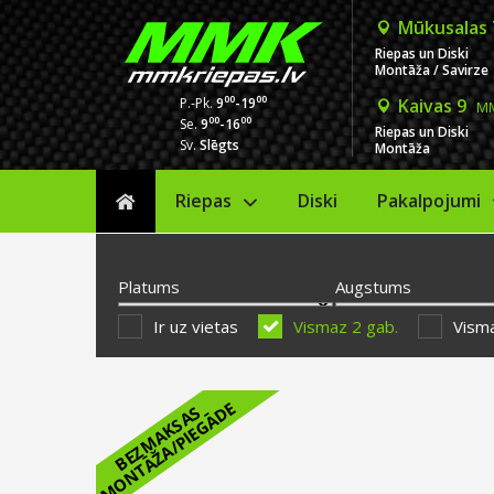
Mūkusalas
Riepas un Diski
Montāža / Savirze
00
00
P.-Pk.
9
-19
Kaivas 9
MM
00
00
Se.
9
-16
Riepas un Diski
Sv.
Slēgts
Montāža
Riepas
Diski
Sākums
Pakalpojumi
Platums
Augstums
Ir uz vietas
Vismaz 2 gab.
Visma
E
B
E
Z
M
A
K
S
A
S
M
O
N
T
Ā
Ž
A
/
P
I
E
G
Ā
D