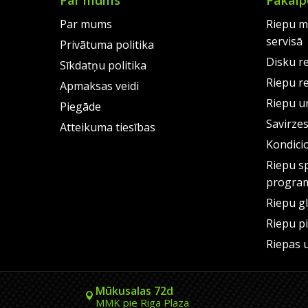
Par mums
Pakalp
Par mums
Riepu m
servisā
Privātuma politika
Disku r
Sīkdatņu politika
Riepu r
Apmaksas veidi
Riepu un
Piegāde
Savirze
Atteikuma tiesības
Kondici
Riepu s
progra
Riepu g
Riepu p
Riepas 
Mūkusalas 72d
MMK pie Riga Plaza