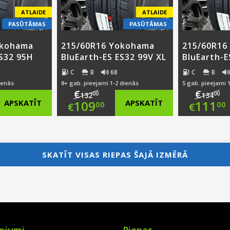
ATLAIDE
ATLAIDE
PASŪTĀMAS
PASŪTĀMAS
okohama
215/60R16 Yokohama
215/60R16
ES32 95H
BluEarth-ES ES32 99V XL
BluEarth-E
C
B
68
C
B
ienās
8+ gab. pieejami 1-2 dienās
5 gab. pieejami 
€
€
00
00
132
134
nal
Original
Ori
APSKATĪT
109
APSKATĪT
111
00
00
€
€
nt
price
Current
pri
Cur
was:
price
was
pri
SKATĪT VISAS RIEPAS ŠAJĀ IZMĒRĀ
00.
€132.00.
is:
€13
is:
0.
€109.00.
€11