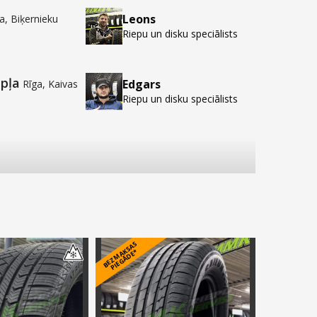
Leons
Riepu un disku speciālists
pļa
Edgars
Rīga, Kaivas
Riepu un disku speciālists
B
E
Z
M
A
S
A
S
PI
E
G
Ā
D
E
K
*