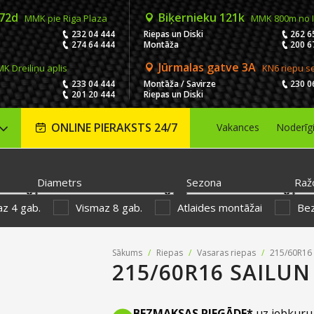
 72d
Biķernieku 121k
MMK pie Riga Plaza
MMK 800m no 
232 04 444
Riepas un Diski
262 6
274 64 444
Montāža
200 6
Jūrmalas gatve 3A
K Dreiliņu aplis
KN6 riepu s
233 04 444
Montāža / Savirze
230 0
201 20 444
Riepas un Diski
ONLINE PIERAKSTS 24/7
Vakances
Noderīg
Diametrs
Sezona
Raž
z 4 gab.
Vismaz 8 gab.
Atlaides montāžai
Be
Sākums
/
Riepas
/
Vasaras riepas
/
215/60R16 
215/60R16 SAILUN
BEZMAKSAS PIEGĀDE*
uz jebkuru 