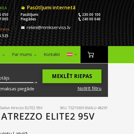
Pasūtījumi internetā
IKEA
5 050
Pasūtījumi
230 00 100
7 005
Piegādes
240 00 040
rekini@mmkserviss.lv
erviss
6 525
i
Par mums
Kontakti
MEKLĒT RIEPAS
otājs
Notīrīt filtru
zmaksas piegāde
Sailun Atrezzo ELITE2 95V
SKU: TS2156016SAILU-48291
 ATREZZO ELITE2 95V
vietu Latvijā