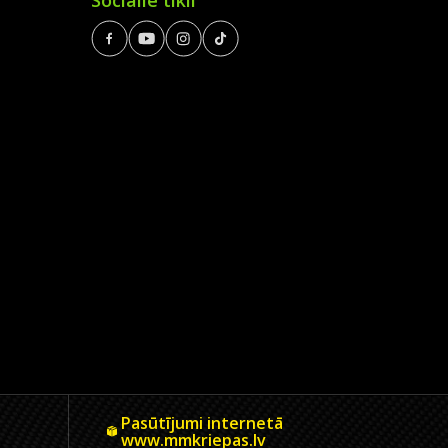
Sociālie tīkli
Pasūtījumi internetā
www.mmkriepas.lv