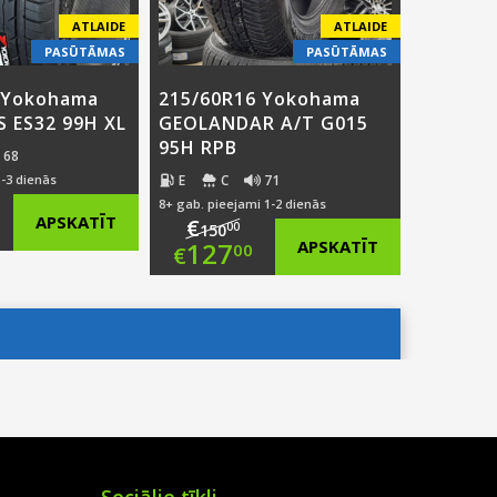
ATLAIDE
ATLAIDE
PASŪTĀMAS
PASŪTĀMAS
 Yokohama
215/60R16 Yokohama
S ES32 99H XL
GEOLANDAR A/T G015
95H RPB
68
E
C
71
1-3 dienās
8+ gab. pieejami 1-2 dienās
ginal
APSKATĪT
€
00
150
Original
127
APSKATĪT
00
€
ce
rent
price
Current
:
ce
was:
price
4.00.
€150.00.
is:
1.00.
€127.00.