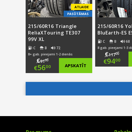
ATLAIDE
PASŪTĀMAS
215/60R16 Triangle
215/60R16 Y
ReliaXTouring TE307
BluEarth-ES 
99V XL
C
B
68
C
B
72
8 gab. pieejami 1-3 d
€
00
8+ gab. pieejami 1-2 dienās
117
Origi
94
€
00
€
00
91
Original
56
APSKATĪT
00
€
price
Curre
price
Current
was:
price
was:
price
€117.
is:
€91.00.
is:
€94.0
€56.00.