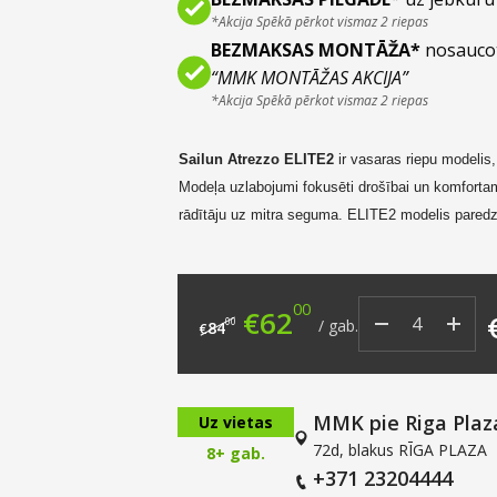
*Akcija Spēkā pērkot vismaz 2 riepas
BEZMAKSAS MONTĀŽA*
nosauco
“MMK MONTĀŽAS AKCIJA”
*Akcija Spēkā pērkot vismaz 2 riepas
Sailun Atrezzo E
LITE2
ir vasaras
riepu
modelis
Modeļa uzlabojumi fokusēti
drošībai un komfort
rādītāju uz mitra seguma. ELITE2
modelis paredz
automašīnām.
00
Original price was: €8
Current price i
€
62
00
/
gab.
84
€
MMK pie Riga Plaz
Uz vietas
72d, blakus RĪGA PLAZA
8+ gab.
+371 23204444