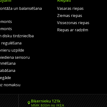
ojumi
Riepas
ontāža un balansēšana
Vasaras riepas
Ziemas riepas
emonts
Vissezonas riepas
emonts
Riepas ar radzēm
 disku tirdzniecība
s regulēšana
onieru uzpilde
piediena sensoru
mmēšana
labāšana
iegāde
uz nomaksu
Biķernieku 121k
MMK 800m no IKEA