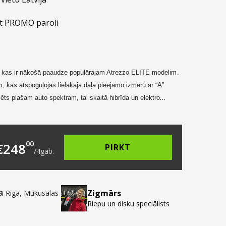
t PROMO paroli
,
kas ir nākošā paaudze populārajam Atrezzo ELITE modelim
.
am,
kas atspoguļojas lielākajā daļā pieejamo izmēru ar “A”
ēts plašam auto spektram, tai skaitā hibrīda un elektro
4.00.
s: €62.00.
00
€
248
PIRKT
/
4
gab.
a
Zigmārs
Rīga, Mūkusalas
Riepu un disku speciālists