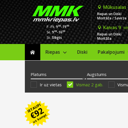
Mūkusalas
Riepas un Diski
Montāža / Savirze
00
00
P.-Pk.
9
-19
Kaivas 9
MM
00
00
Se.
9
-16
Riepas un Diski
Sv.
Slēgts
Montāža
Riepas
Diski
Sākums
Pakalpojumi
Platums
Augstums
Ir uz vietas
Vismaz 2 gab.
Visma
IETAUPI
92
€
uz kompl.