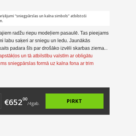
rķējumi “sniegpārslas un kalna simbols” atbilstoši
m.
kajiem radžu riepu modeļiem pasaulē. Tas pieejams
mi labu saķeri ar sniegu un ledu. Jaunākās
kaits padara šīs par drošāko izvēli skarbas ziemas
stākļos un tā atbilstību valstīm ar obligātu
ms sniegpārslas formā uz kalna fona ar trim
186.00.
 is: €163.00.
00
€
652
PIRKT
/
4
gab.