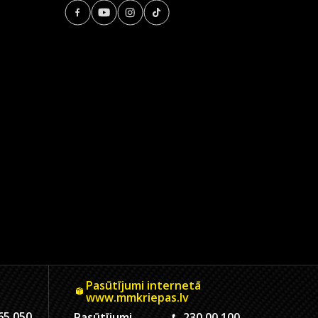
Pasūtījumi internetā
www.mmkriepas.lv
65 050
Pasūtījumi
230 00 100