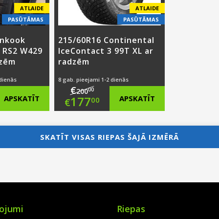
ATLAIDE
ATLAIDE
PASŪTĀMAS
PASŪTĀMAS
ankook
215/60R16 Continental
e RS2 W429
IceContact 3 99T XL ar
dzēm
radzēm
 dienās
8 gab. pieejami 1-2 dienās
€
00
200
nal
Original
APSKATĪT
177
APSKATĪT
00
€
nt
price
Current
was:
price
SKATĪT VISAS RIEPAS ŠAJĀ IZMĒRĀ
00.
€200.00.
is:
00.
€177.00.
ojumi
Riepas