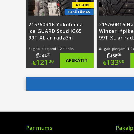
ATLAIDE
PASŪTĀMAS
215/60R16 Yokohama
215/60R16 H
ice GUARD Stud iG65
Winter i*pik
99T XL ar radzēm
99T XL ar ra
8+ gab. pieejami 1-2 dienās
8+ gab. pieejami 1-2
€
€
00
00
144
156
Original
Origi
121
APSKATĪT
133
00
00
€
€
price
Current
price
Curre
was:
price
was:
price
€144.00.
is:
€156.
is:
€121.00.
€133.
Par mums
Pakalp