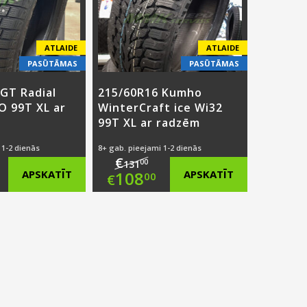
ATLAIDE
ATLAIDE
PASŪTĀMAS
PASŪTĀMAS
GT Radial
215/60R16 Kumho
O 99T XL ar
WinterCraft ice Wi32
99T XL ar radzēm
 1-2 dienās
8+ gab. pieejami 1-2 dienās
€
00
131
ginal
Original
APSKATĪT
108
APSKATĪT
00
€
ce
rent
price
Current
:
ce
was:
price
9.00.
€131.00.
is:
.00.
€108.00.