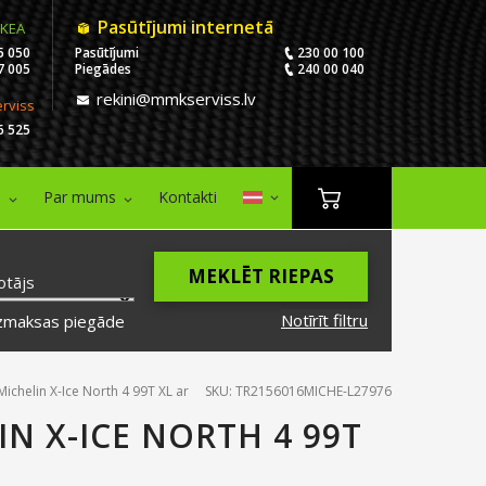
Pasūtījumi internetā
IKEA
5 050
Pasūtījumi
230 00 100
7 005
Piegādes
240 00 040
rekini@mmkserviss.lv
erviss
6 525
i
Par mums
Kontakti
MEKLĒT RIEPAS
otājs
Notīrīt filtru
zmaksas piegāde
ichelin X-Ice North 4 99T XL ar
SKU: TR2156016MICHE-L27976
IN X-ICE NORTH 4 99T