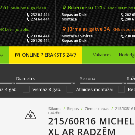
 72d
Biķernieku 121k
MMK pie Riga Plaza
MMK 800m no 
232 04 444
Riepas un Diski
262 6
274 64 444
Montāža
200 6
Jūrmalas gatve 3A
K Dreiliņu aplis
KN6 riepu s
233 04 444
Montāža / Savirze
230 0
201 20 444
Riepas un Diski
ONLINE PIERAKSTS 24/7
Vakances
Noderīg
Diametrs
Sezona
Raž
z 4 gab.
Vismaz 8 gab.
Atlaides montāžai
Be
Sākums
/
Riepas
/
Ziemas riepas
/
215/60R16 M
radzēm
215/60R16 MICHEL
XL AR RADZĒM