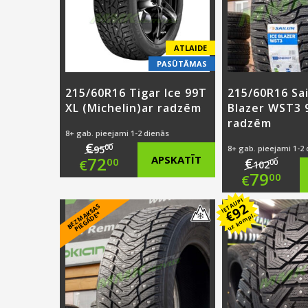
ATLAIDE
PASŪTĀMAS
215/60R16 Tigar Ice 99T
215/60R16 Sai
XL (Michelin)ar radzēm
Blazer WST3 
radzēm
8+ gab. pieejami 1-2 dienās
€
00
95
8+ gab. pieejami 1-2
Original
72
APSKATĪT
€
00
€
00
102
Origi
79
00
€
price
Current
price
Curre
IETAUPI
92
B
E
Z
M
A
S
A
S
PI
E
G
Ā
D
E
was:
price
€
K
*
uz kompl.
was:
price
€95.00.
is:
€102.
is:
€72.00.
€79.0