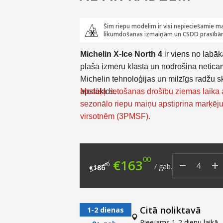
Šim riepu modelim ir visi nepieciešamie ma
likumdošanas izmaiņām un CSDD prasībā
Michelin X-Ice North 4
ir viens no labā
plašā izmēru klāstā un nodrošina netica
Michelin tehnoloģijas un milzīgs radžu s
apstākļos.
Modeļa lietošanas drošību ziemas laika ap
sezonālo riepu maiņu apstiprina marķēju
virsotnēm (3PMSF).
00
Original price was: €
Current price
€
163
00
/
gab.
186
€
Citā noliktavā
1-2 dienas
Pieejams 1-2 dienu laikā