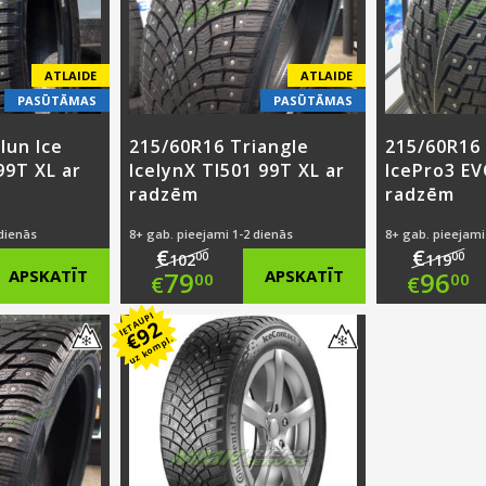
ATLAIDE
ATLAIDE
PASŪTĀMAS
PASŪTĀMAS
lun Ice
215/60R16 Triangle
215/60R16 
99T XL ar
IcelynX TI501 99T XL ar
IcePro3 EV
radzēm
radzēm
 dienās
8+ gab. pieejami 1-2 dienās
8+ gab. pieejami
€
€
00
00
102
119
nal
Original
Ori
APSKATĪT
79
APSKATĪT
96
00
00
€
€
nt
price
Current
pri
Cur
IETAUPI
92
€
uz kompl.
was:
price
was
pri
00.
€102.00.
is:
€11
is:
0.
€79.00.
€96