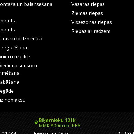
ontāža un balansēšana
Vasaras riepas
Ziemas riepas
emonts
Vissezonas riepas
emonts
Riepas ar radzēm
 disku tirdzniecība
s regulēšana
onieru uzpilde
piediena sensoru
mmēšana
labāšana
iegāde
uz nomaksu
Biķernieku 121k
MMK 800m no IKEA
 04 444
Riepas un Diski
262 