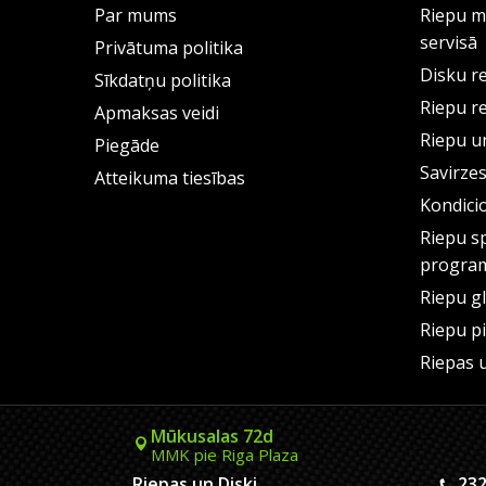
Par mums
Riepu m
servisā
Privātuma politika
Disku r
Sīkdatņu politika
Riepu r
Apmaksas veidi
Riepu un
Piegāde
Savirze
Atteikuma tiesības
Kondici
Riepu s
progra
Riepu g
Riepu p
Riepas 
Mūkusalas 72d
MMK pie Riga Plaza
Riepas un Diski
232