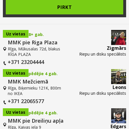
PIRKT
Uz vietas
8+ gab.
MMK pie Riga Plaza
Zigmārs
Rīga, Mūkusalas 72d, blakus
Riepu un disku speciālists
RĪGA PLAZA
+371 23204444
Uz vietas
pēdējie 4 gab.
MMK Mežciemā
Leons
Rīga, Biķernieku 121K, 800m
Riepu un disku speciālists
no IKEA
+371 22065577
Uz vietas
pēdējie 4 gab.
MMK pie Dreiliņu apļa
Edgars
Rīga, Kaivas iela 9