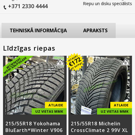
Riepu un disku speciālists
+371 2330 4444
TEHNISKĀ INFORMĀCIJA
APRAKSTS
Līdzīgas riepas
IETAUPI
172
E
B
E
Z
M
A
K
S
A
S
M
O
N
T
Ā
Ž
A
/
PI
E
G
Ā
D
€
uz kompl.
ATLAIDE
ATLAIDE
UZ VIETAS MMK
UZ VIETAS MMK
215/55R18 Yokohama
215/55R18 Michelin
BluEarth*Winter V906
CrossClimate 2 99V XL