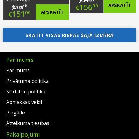
195
Original
156
APSKATĪT
€
00
€
00
189
Original
151
APSKATĪT
00
€
price
Current
price
Current
was:
price
was:
price
SKATĪT VISAS RIEPAS ŠAJĀ IZMĒRĀ
€195.00.
is:
€189.00.
is:
€156.00.
€151.00.
Par mums
Par mums
Privātuma politika
Sīkdatņu politika
Apmaksas veidi
Piegāde
Atteikuma tiesības
Pakalpojumi