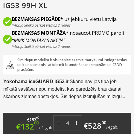
IG53 99H XL
BEZMAKSAS PIEGĀDE*
uz jebkuru vietu Latvijā
*Akcija Spēkā pērkot vismaz 2 riepas
BEZMAKSAS MONTĀŽA*
nosaucot PROMO paroli
“MMK MONTĀŽAS AKCIJA”
*Akcija Spēkā pērkot vismaz 2 riepas
Šim riepu modelim ir visi nepieciešamie marķējumi “sniegpārslas
un kalna simbols” atbilstoši likumdošanas izmaiņām un CSDD
prasībām.
Yokohama iceGUARD iG53
ir Skandināvijas tipa jeb
mīkstā sastāva riepu modelis, kas paredzēts braukšanai
skarbos ziemas apstākļos. Šīs riepas izcīnījušas milzīgu
popularitāti pasaules autobraucēju vidū, pateicoties
neskaitāmiem tehnoloģiskiem risinājumiem, kā arī teicamai
Original price was: €193.00.
Current price is: €132.00.
00
cenas un veiktspējas attiecībai.
193
€
00
00
€
528
€
132
/
4
gab.
/
1
gab.