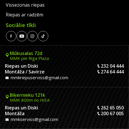
Vissezonas riepas
Riepas ar radzēm
Sociālie tīkli
Mūkusalas 72d
MMK pie Riga Plaza
Riepas un Diski
232 04 444
Montāža / Savirze
274 64 444
mmkriepuserviss@gmail.com
Biķernieku 121k
MMK 800m no IKEA
Riepas un Diski
262 65 050
Montāža
200 67 005
mmkserviss@gmail.com