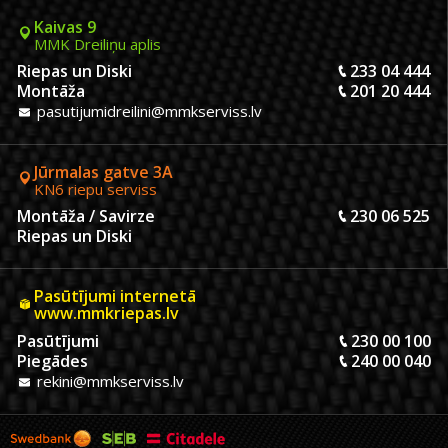
Kaivas 9
MMK Dreiliņu aplis
Riepas un Diski
233 04 444
Montāža
201 20 444
pasutijumidreilini@mmkserviss.lv
Jūrmalas gatve 3A
KN6 riepu serviss
Montāža / Savirze
230 06 525
Riepas un Diski
Pasūtījumi internetā
www.mmkriepas.lv
Pasūtījumi
230 00 100
Piegādes
240 00 040
rekini@mmkserviss.lv