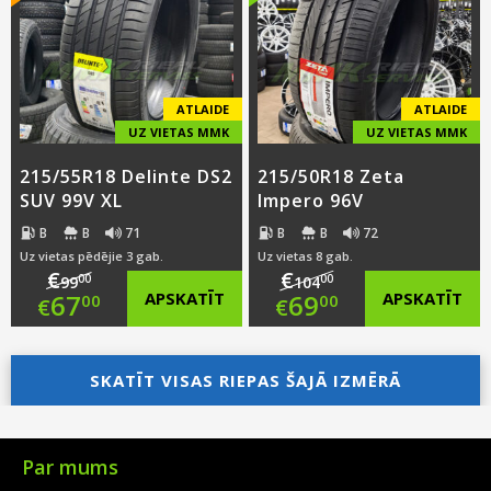
€80.00.
is:
€105.00.
is:
€54.00.
€59.00.
ATLAIDE
ATLAIDE
UZ VIETAS MMK
UZ VIETAS MMK
215/55R18 Delinte DS2
215/50R18 Zeta
SUV 99V XL
Impero 96V
B
B
71
B
B
72
Uz vietas pēdējie 3 gab.
Uz vietas 8 gab.
€
€
00
00
99
104
Original
Original
67
APSKATĪT
69
APSKATĪT
00
00
€
€
price
Current
price
Current
was:
price
SKATĪT VISAS RIEPAS ŠAJĀ IZMĒRĀ
was:
price
€99.00.
is:
€104.00.
is:
€67.00.
€69.00.
Par mums