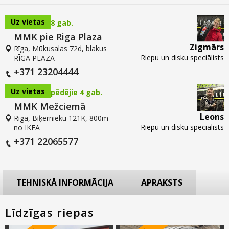
Uz vietas
8 gab.
MMK pie Riga Plaza
Zigmārs
Rīga, Mūkusalas 72d, blakus
Riepu un disku speciālists
RĪGA PLAZA
+371 23204444
Uz vietas
pēdējie 4 gab.
MMK Mežciemā
Leons
Rīga, Biķernieku 121K, 800m
Riepu un disku speciālists
no IKEA
+371 22065577
TEHNISKĀ INFORMĀCIJA
APRAKSTS
Līdzīgas riepas