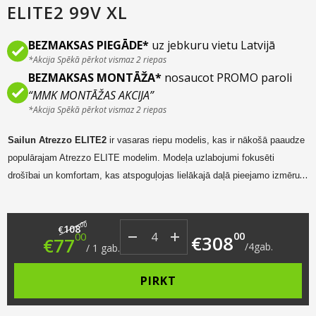
ELITE2 99V XL
BEZMAKSAS PIEGĀDE*
uz jebkuru vietu Latvijā
*Akcija Spēkā pērkot vismaz 2 riepas
BEZMAKSAS MONTĀŽA*
nosaucot PROMO paroli
“MMK MONTĀŽAS AKCIJA”
*Akcija Spēkā pērkot vismaz 2 riepas
Sailun Atrezzo E
LITE2
ir vasaras
riepu
modelis,
kas ir nākošā paaudze
populārajam Atrezzo ELITE modelim
.
Modeļa uzlabojumi fokusēti
drošībai un komfortam,
kas atspoguļojas lielākajā daļā pieejamo izmēru
ar “A” rādītāju uz mitra seguma. ELITE2
modelis paredzēts plašam auto
spektram, tai skaitā hibrīda un elektro automašīnām.
Original price was: €108.00.
Current price is: €77.00.
00
108
€
00
00
€
308
€
77
/
4
gab.
/
1
gab.
PIRKT