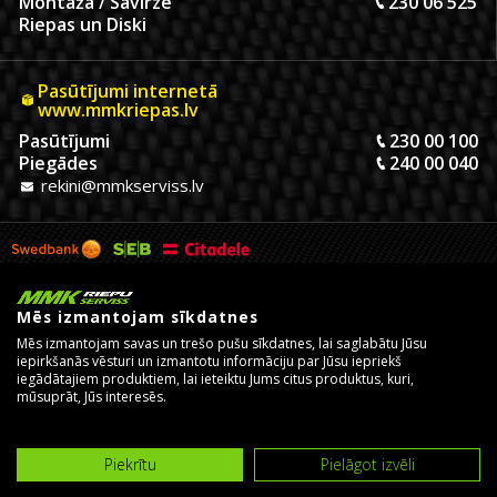
Montāža / Savirze
230 06 525
Riepas un Diski
Pasūtījumi internetā
www.mmkriepas.lv
Pasūtījumi
230 00 100
Piegādes
240 00 040
rekini@mmkserviss.lv
Mēs izmantojam sīkdatnes
Mēs izmantojam savas un trešo pušu sīkdatnes, lai saglabātu Jūsu
iepirkšanās vēsturi un izmantotu informāciju par Jūsu iepriekš
iegādātajiem produktiem, lai ieteiktu Jums citus produktus, kuri,
mūsuprāt, Jūs interesēs.
© Copyright 2026, MMK Riepu Serviss SIA.
Izstrādāja un uztur
eComStrive digitālā aģentūra
Piekrītu
Pielāgot izvēli