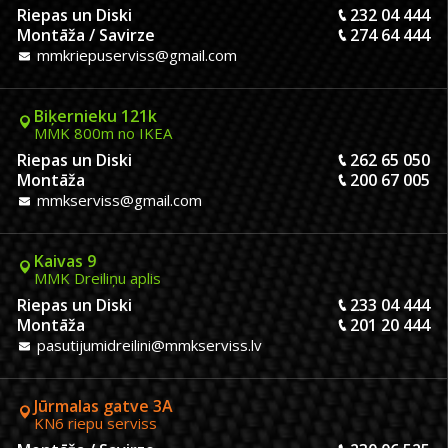
Riepas un Diski
232 04 444
Montāža / Savirze
274 64 444
mmkriepuserviss@gmail.com
Biķernieku 121k
MMK 800m no IKEA
Riepas un Diski
262 65 050
Montāža
200 67 005
mmkserviss@gmail.com
Kaivas 9
MMK Dreiliņu aplis
Riepas un Diski
233 04 444
Montāža
201 20 444
pasutijumidreilini@mmkserviss.lv
Jūrmalas gatve 3A
KN6 riepu serviss