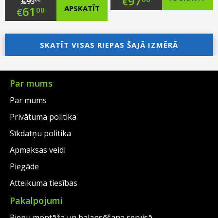
Original
97
€
€
93
Original
61
APSKATĪT
00
€
price
Current
price
Current
was:
price
was:
price
SKATĪT VISAS RIEPAS ŠAJĀ IZMĒRĀ
€123.00.
is:
€93.00.
is:
€97.00.
€61.00.
Par mums
Par mums
Privātuma politika
Sīkdatņu politika
Apmaksas veidi
Piegāde
Atteikuma tiesības
Pakalpojumi
Riepu montāža un balansēšana servisā