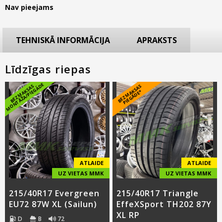
Nav pieejams
TEHNISKĀ INFORMĀCIJA
APRAKSTS
Līdzīgas riepas
E
B
E
Z
M
A
K
S
A
S
M
O
N
T
Ā
Ž
A
/
PI
E
G
Ā
D
B
E
Z
M
A
S
A
S
PI
E
G
Ā
D
E
K
*
ATLAIDE
ATLAIDE
UZ VIETAS MMK
UZ VIETAS MMK
215/40R17 Evergreen
215/40R17 Triangle
EU72 87W XL (Sailun)
EffeXSport TH202 87Y
XL RP
D
B
72