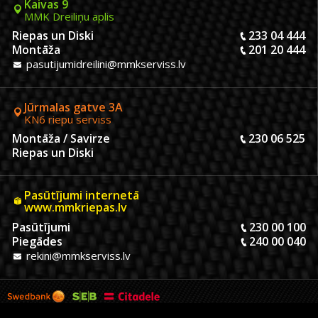
Kaivas 9
MMK Dreiliņu aplis
Riepas un Diski
233 04 444
Montāža
201 20 444
pasutijumidreilini@mmkserviss.lv
Jūrmalas gatve 3A
KN6 riepu serviss
Montāža / Savirze
230 06 525
Riepas un Diski
Pasūtījumi internetā
www.mmkriepas.lv
Pasūtījumi
230 00 100
Piegādes
240 00 040
rekini@mmkserviss.lv