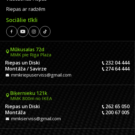
Riepas ar radzēm
Sociālie tīkli
Mūkusalas 72d
MMK pie Riga Plaza
Riepas un Diski
232 04 444
Montāža / Savirze
274 64 444
mmkriepuserviss@gmail.com
Biķernieku 121k
MMK 800m no IKEA
Riepas un Diski
262 65 050
Montāža
200 67 005
mmkserviss@gmail.com