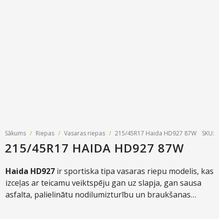
Riepu zīmoli
Par mums
Riepu un disku tirdzniecība
Jaunumi
MMK Riepas
Kontakti
Savirzes regulēšana
Riepu apzīmējumi
Atsauksmes
Kondicionieru uzpilde
Riepu kalkulators
Foto
TPMS sensoru programmēšana
Biežāk uzdotie jautājumi
Riepu glabāšana
Riepu piegāde
Sākums
/
Riepas
/
Vasaras riepas
/
215/45R17 Haida HD927 87W
SKU:
215/45R17 HAIDA HD927 87W
Riepas uz nomaksu
Haida HD927
ir sportiska tipa vasaras riepu modelis, kas
izceļas ar teicamu veiktspēju gan uz slapja, gan sausa
asfalta, palielinātu nodilumizturību un braukšanas
komfortu. Pieejamas plašā izmēru klāstā un piemērotas
gan vieglajām, gan apvidus jeb SUV automašīnām.