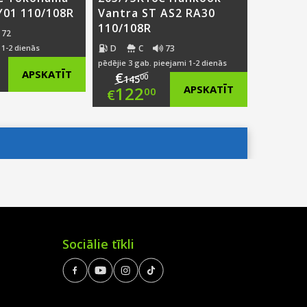
Y01 110/108R
Vantra ST AS2 RA30
110/108R
72
D
C
73
 1-2 dienās
pēdējie 3 gab. pieejami 1-2 dienās
ginal
APSKATĪT
€
00
145
Original
122
APSKATĪT
00
€
ce
rent
price
Current
:
ce
was:
price
3.00.
€145.00.
is:
0.00.
€122.00.
Sociālie tīkli