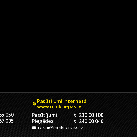
Pasūtījumi internetā
www.mmkriepas.lv
65 050
Pasūtījumi
230 00 100
67 005
Piegādes
240 00 040
rekini@mmkserviss.lv