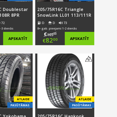
C Doublestar
205/75R16C Triangle
108R 8PR
SnowLink LL01 113/111R
72
D
D
73
1-3 dienās
8+ gab. pieejami 1-2 dienās
€
00
105
ginal
Original
APSKATĪT
82
APSKATĪT
00
€
ce
rent
price
Current
:
ce
was:
price
0.00.
€105.00.
is:
.00.
€82.00.
ATLAIDE
ATLAIDE
PASŪTĀMAS
PASŪTĀMAS
C Yokohama
205/75R16C Hankook