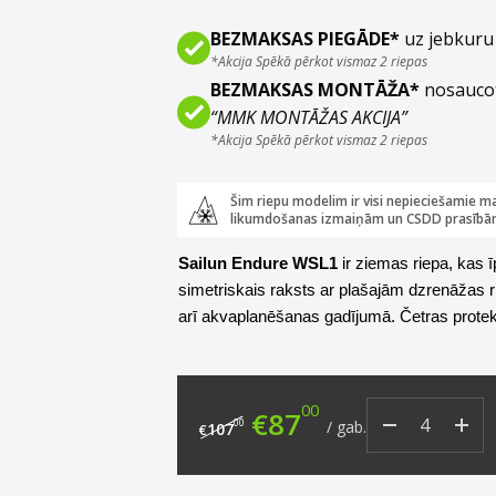
BEZMAKSAS PIEGĀDE*
uz jebkuru 
*Akcija Spēkā pērkot vismaz 2 riepas
BEZMAKSAS MONTĀŽA*
nosauco
“MMK MONTĀŽAS AKCIJA”
*Akcija Spēkā pērkot vismaz 2 riepas
Šim riepu modelim ir visi nepieciešamie ma
likumdošanas izmaiņām un CSDD prasībā
Sailun Endure WSL1
ir ziemas riepa, kas 
simetriskais raksts ar plašajām dzrenāžas ri
arī akvaplanēšanas gadījumā. Četras protek
slodzi kontktpunktā, līdz ar ko riepa ir izturī
00
Original price was: €
Current price i
€
87
00
/
gab.
107
€