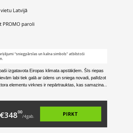
vietu Latvijā
t PROMO paroli
rķējumi “sniegpārslas un kalna simbols” atbilstoši
m.
īpaši izgatavota Eiropas klimata apstākļiem. Šīs riepas
evām labi tiek galā ar ūdens un sniega novadi, palīdzot
tora elementu virknes ir nepārtrauktas, kas samazina
gāka un ilgtspējīgāka.
107.00.
s: €87.00.
00
€
348
PIRKT
/
4
gab.