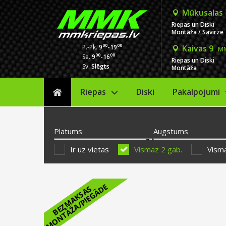
Mūkusalas
Riepas un Diski
Montāža / Savirze
00
00
P.-Pk.
9
-19
Kaivas 9
MM
00
00
Se.
9
-16
Riepas un Diski
Sv.
Slēgts
Montāža
Riepas
Diski
Sākums
Pakalpojumi
Platums
Augstums
Ir uz vietas
Vismaz 2 gab.
Visma
E
B
E
Z
M
A
K
S
A
S
M
O
N
T
Ā
Ž
A
/
P
I
E
G
Ā
D