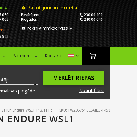
Pasūtījumi internetā
IKEA
5 050
Pasūtījumi
230 00 100
7 005
Piegādes
240 00 040
rekini@mmkserviss.lv
erviss
6 525
i
Par mums
Kontakti
MEKLĒT RIEPAS
otājs
Notīrīt filtru
zmaksas piegāde
 Sailun Endure WSL1 113/111R
SKU: TW2057516CSAILU-1458
UN ENDURE WSL1