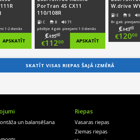
/111R
PorTran 4S CX11
W.drive W
)
110/108R
E
B
C
B
71
8+ gab. pieejami
€
00
mi 1-2 dienās
pēdējie 4 gab. pieejami 1-3 dienās
143
Ori
120
€
00
€
00
135
nal
Original
APSKATĪT
112
APSKATĪT
00
€
pri
Cur
nt
price
Current
was
pri
was:
price
SKATĪT VISAS RIEPAS ŠAJĀ IZMĒRĀ
€14
is:
00.
€135.00.
is:
€12
00.
€112.00.
ojumi
Riepas
ontāža un balansēšana
Vasaras riepas
Ziemas riepas
emonts