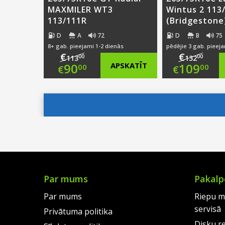
MAXMILER WT3
Wintus 2 113
113/111R
(Bridgestone
D
A
72
D
B
75
8+ gab. pieejami 1-2 dienās
pēdējie 3 gab. pieeja
€
€
00
00
113
132
Original
Origi
90
APSKATĪT
109
00
00
€
€
price
Current
price
Curre
was:
price
was:
price
€113.00.
is:
€132.
is:
€90.00.
€109.
Par mums
Pakalp
Par mums
Riepu m
servisā
Privātuma politika
Disku r