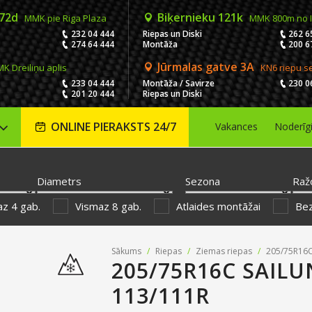
 72d
Biķernieku 121k
MMK pie Riga Plaza
MMK 800m no 
232 04 444
Riepas un Diski
262 6
274 64 444
Montāža
200 6
Jūrmalas gatve 3A
K Dreiliņu aplis
KN6 riepu s
233 04 444
Montāža / Savirze
230 0
201 20 444
Riepas un Diski
ONLINE PIERAKSTS 24/7
Vakances
Noderīg
Diametrs
Sezona
Raž
z 4 gab.
Vismaz 8 gab.
Atlaides montāžai
Be
Sākums
/
Riepas
/
Ziemas riepas
/
205/75R16C
205/75R16C SAIL
113/111R