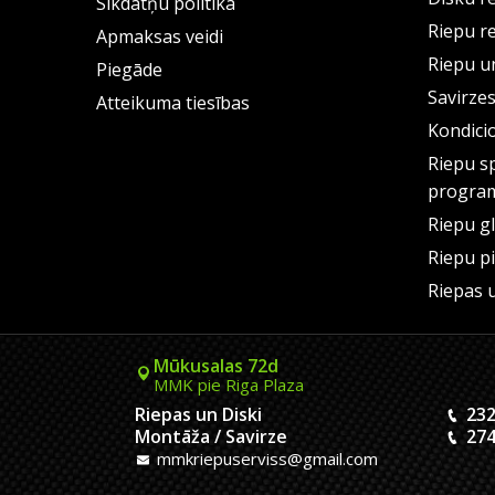
Sīkdatņu politika
Riepu r
Apmaksas veidi
Riepu un
Piegāde
Savirze
Atteikuma tiesības
Kondici
Riepu s
progra
Riepu g
Riepu p
Riepas 
Mūkusalas 72d
MMK pie Riga Plaza
Riepas un Diski
232
Montāža / Savirze
274
mmkriepuserviss@gmail.com