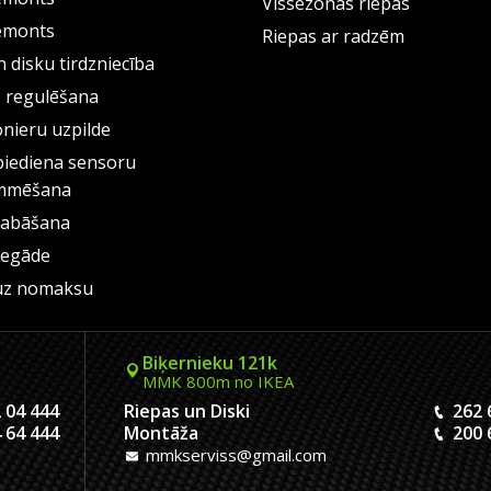
Vissezonas riepas
emonts
Riepas ar radzēm
 disku tirdzniecība
s regulēšana
onieru uzpilde
piediena sensoru
mmēšana
labāšana
iegāde
uz nomaksu
Biķernieku 121k
MMK 800m no IKEA
 04 444
Riepas un Diski
262 
 64 444
Montāža
200 
mmkserviss@gmail.com