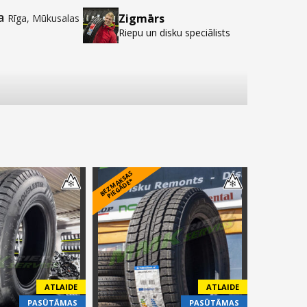
a
Zigmārs
Rīga, Mūkusalas
Riepu un disku speciālists
B
E
Z
M
A
S
A
S
PI
E
G
Ā
D
E
K
*
ATLAIDE
ATLAIDE
PASŪTĀMAS
PASŪTĀMAS