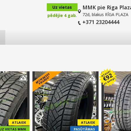
MMK pie Riga Plaz
Uz vietas
72d, blakus RĪGA PLAZA
pēdējie 4 gab.
+371 23204444
IETAUPI
92
B
E
Z
M
A
S
A
S
PI
E
G
Ā
D
E
€
K
*
uz kompl.
ATLAIDE
ATLAIDE
UZ VIETAS MMK
PASŪTĀMAS