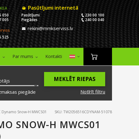
Pasūtījumi internetā
IKEA
5 050
Pasūtījumi
230 00 100
7 005
Piegādes
240 00 040
rekini@mmkserviss.lv
erviss
6 525
i
Par mums
Kontakti
MEKLĒT RIEPAS
otājs
Notīrīt filtru
zmaksas piegāde
C Dynamo Snow-H MWCS01
SKU: TW2056516CDYNAM-51078
AMO SNOW-H MWCS01
)