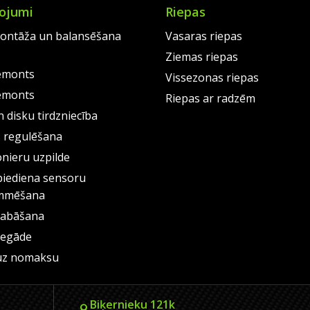
ojumi
Riepas
ontāža un balansēšana
Vasaras riepas
Ziemas riepas
emonts
Vissezonas riepas
emonts
Riepas ar radzēm
 disku tirdzniecība
s regulēšana
onieru uzpilde
piediena sensoru
mmēšana
labāšana
iegāde
uz nomaksu
Biķernieku 121k