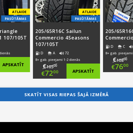
ATLAIDE
ATLAIDE
PASŪTĀMAS
PASŪTĀMAS
riangle
205/65R16C Sailun
205/65R16C
1 107/105T
Commercio 4Seasons
Commercio
107/105T
D
C
D
A
72
 dienās
8+ gab. pieejami
€
00
8+ gab. pieejami 1-2 dienās
108
nal
Ori
APSKATĪT
76
€
00
€
00
105
Original
72
APSKATĪT
00
€
nt
pri
Cur
price
Current
was
pri
was:
price
SKATĪT VISAS RIEPAS ŠAJĀ IZMĒRĀ
0.
€10
is:
€105.00.
is:
0.
€76
€72.00.