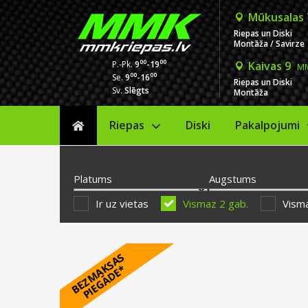
Mūkusalas
Riepas un Diski
Montāža / Savirze
00
00
P.-Pk.
9
-19
Kaivas 9
MM
00
00
Se.
9
-16
Riepas un Diski
Sv.
Slēgts
Montāža
Riepas
Diski
Sākums
Pakalpojumi
Platums
Augstums
Ir uz vietas
Vismaz 2 gab.
Visma
B
E
Z
M
A
S
A
S
P
I
E
G
Ā
D
E
K
*