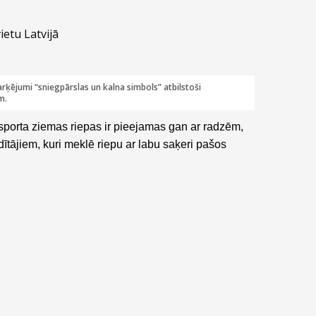
ietu Latvijā
rķējumi “sniegpārslas un kalna simbols” atbilstoši
m.
porta ziemas riepas ir pieejamas gan ar radzēm,
tājiem, kuri meklē riepu ar labu saķeri pašos