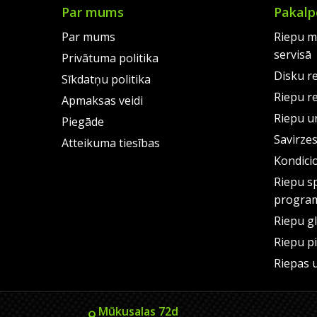
Par mums
Pakalp
Par mums
Riepu m
servisā
Privātuma politika
Disku r
Sīkdatņu politika
Riepu r
Apmaksas veidi
Riepu un
Piegāde
Savirze
Atteikuma tiesības
Kondici
Riepu s
progra
Riepu g
Riepu p
Riepas 
Mūkusalas 72d