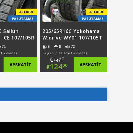
ATLAIDE
ATLAIDE
PASŪTĀMAS
PASŪTĀMAS
 Sailun
205/65R16C Yokohama
 ICE 107/105R
W.drive WY01 107/105T
72
E
B
72
 1-2 dienās
8+ gab. pieejami 1-2 dienās
€
00
147
ginal
Original
APSKATĪT
124
APSKATĪT
00
€
ce
rent
price
Current
:
ce
was:
price
8.00.
€147.00.
is:
.00.
€124.00.