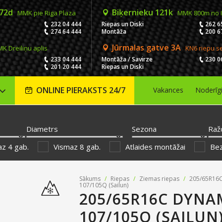
 72d
Biķernieku 121k
MMK pie Riga Plaza
MMK 800m no 
232 04 444
Riepas un Diski
262 6
274 64 444
Montāža
200 6
Jūrmalas gatve 3A
K Dreiliņu aplis
KN6 riepu s
233 04 444
Montāža / Savirze
230 0
201 20 444
Riepas un Diski
ONLINE PIERAKSTS 24/7
Vakances
Noderīg
Diametrs
Sezona
Raž
z 4 gab.
Vismaz 8 gab.
Atlaides montāžai
Be
Sākums
/
Riepas
/
Ziemas riepas
/
205/65R16
107/105Q (Sailun)
205/65R16C DYN
107/105Q (SAILUN