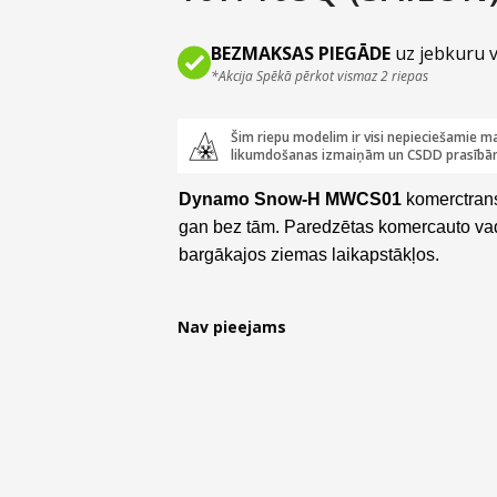
BEZMAKSAS PIEGĀDE
uz jebkuru v
*Akcija Spēkā pērkot vismaz 2 riepas
Šim riepu modelim ir visi nepieciešamie ma
likumdošanas izmaiņām un CSDD prasībā
Dynamo Snow-H MWCS01
komerctrans
gan bez tām. Paredzētas komercauto vadī
bargākajos ziemas laikapstākļos.
Nav pieejams