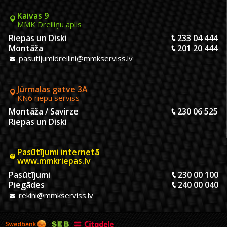
Kaivas 9
MMK Dreiliņu aplis
Riepas un Diski
233 04 444
Montāža
201 20 444
pasutijumidreilini@mmkserviss.lv
Jūrmalas gatve 3A
KN6 riepu serviss
Montāža / Savirze
230 06 525
Riepas un Diski
Pasūtījumi internetā
www.mmkriepas.lv
Pasūtījumi
230 00 100
Piegādes
240 00 040
rekini@mmkserviss.lv