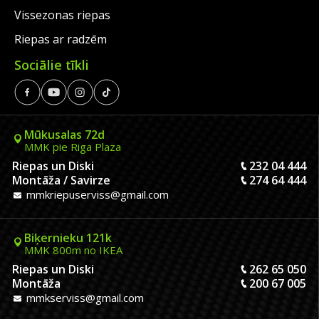
Vissezonas riepas
Riepas ar radzēm
Sociālie tīkli
Mūkusalas 72d
MMK pie Riga Plaza
Riepas un Diski
232 04 444
Montāža / Savirze
274 64 444
mmkriepuserviss@gmail.com
Biķernieku 121k
MMK 800m no IKEA
Riepas un Diski
262 65 050
Montāža
200 67 005
mmkserviss@gmail.com