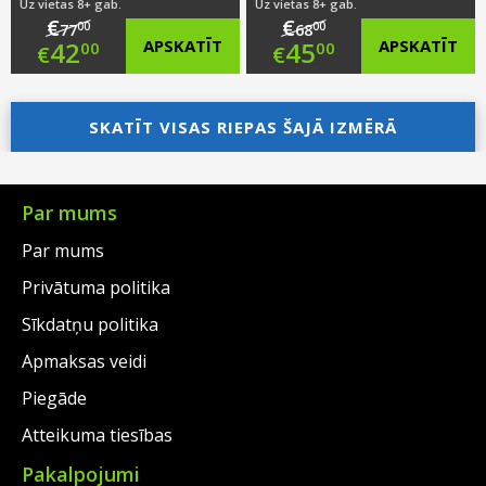
Uz vietas 8+ gab.
Uz vietas 8+ gab.
€
€
00
00
77
68
Original
Original
42
APSKATĪT
45
APSKATĪT
00
00
€
€
price
Current
price
Current
was:
price
SKATĪT VISAS RIEPAS ŠAJĀ IZMĒRĀ
was:
price
€77.00.
is:
€68.00.
is:
€42.00.
€45.00.
Par mums
Par mums
Privātuma politika
Sīkdatņu politika
Apmaksas veidi
Piegāde
Atteikuma tiesības
Pakalpojumi