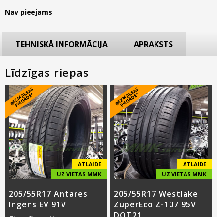
Nav pieejams
TEHNISKĀ INFORMĀCIJA
APRAKSTS
Līdzīgas riepas
B
E
Z
M
A
S
A
S
PI
E
G
Ā
D
E
B
E
Z
M
A
S
A
S
PI
E
G
Ā
D
E
K
*
K
*
ATLAIDE
ATLAIDE
UZ VIETAS MMK
UZ VIETAS MMK
205/55R17 Antares
205/55R17 Westlake
Ingens EV 91V
ZuperEco Z-107 95V
DOT21