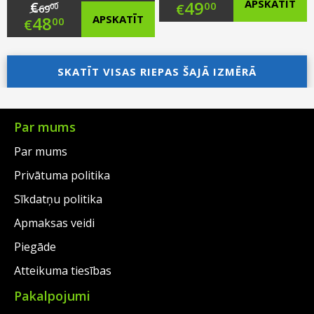
Original
49
APSKATĪT
€
00
€
00
69
Original
48
APSKATĪT
00
€
price
Current
price
Current
was:
price
was:
price
SKATĪT VISAS RIEPAS ŠAJĀ IZMĒRĀ
€89.00.
is:
€69.00.
is:
€49.00.
€48.00.
Par mums
Par mums
Privātuma politika
Sīkdatņu politika
Apmaksas veidi
Piegāde
Atteikuma tiesības
Pakalpojumi