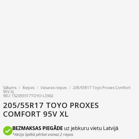
Riepu zīmoli
Par mums
Riepu un disku tirdzniecība
Jaunumi
MMK Riepas
Kontakti
Savirzes regulēšana
Riepu apzīmējumi
Atsauksmes
Kondicionieru uzpilde
Riepu kalkulators
Foto
TPMS sensoru programmēšana
Biežāk uzdotie jautājumi
Riepu glabāšana
Riepu piegāde
Sākums
/
Riepas
/
Vasaras riepas
/
205/55R17 Toyo Proxes Comfort
95V XL
SKU: TS2055517TOYO-L3362
Riepas uz nomaksu
205/55R17 TOYO PROXES
COMFORT 95V XL
BEZMAKSAS PIEGĀDE
uz jebkuru vietu Latvijā
*Akcija Spēkā pērkot vismaz 2 riepas