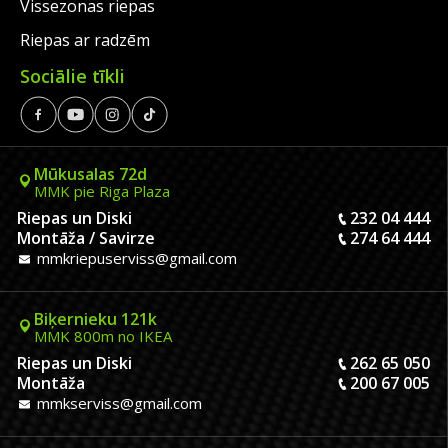
Vissezonas riepas
Riepas ar radzēm
Sociālie tīkli
Mūkusalas 72d
MMK pie Riga Plaza
Riepas un Diski
232 04 444
Montāža / Savirze
274 64 444
mmkriepuserviss@gmail.com
Biķernieku 121k
MMK 800m no IKEA
Riepas un Diski
262 65 050
Montāža
200 67 005
mmkserviss@gmail.com