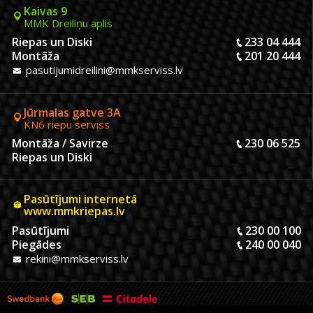
Kaivas 9
MMK Dreiliņu aplis
Riepas un Diski
233 04 444
Montāža
201 20 444
pasutijumidreilini@mmkserviss.lv
Jūrmalas gatve 3A
KN6 riepu serviss
Montāža / Savirze
230 06 525
Riepas un Diski
Pasūtījumi internetā
www.mmkriepas.lv
Pasūtījumi
230 00 100
Piegādes
240 00 040
rekini@mmkserviss.lv