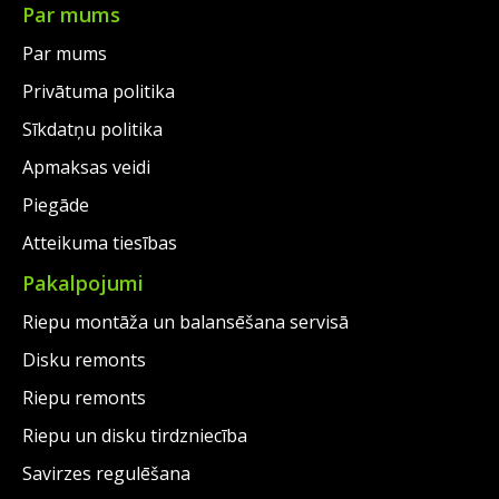
€42.00.
Par mums
Par mums
Privātuma politika
Sīkdatņu politika
Apmaksas veidi
Piegāde
Atteikuma tiesības
Pakalpojumi
Riepu montāža un balansēšana servisā
Disku remonts
Riepu remonts
Riepu un disku tirdzniecība
Savirzes regulēšana