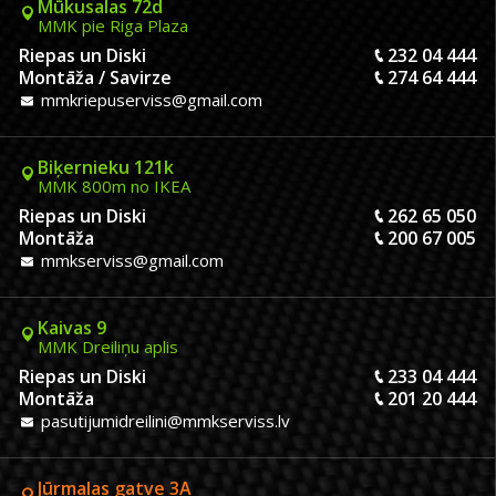
Mūkusalas 72d
MMK pie Riga Plaza
Riepas un Diski
232 04 444
Montāža / Savirze
274 64 444
mmkriepuserviss@gmail.com
Biķernieku 121k
MMK 800m no IKEA
Riepas un Diski
262 65 050
Montāža
200 67 005
mmkserviss@gmail.com
Kaivas 9
MMK Dreiliņu aplis
Riepas un Diski
233 04 444
Montāža
201 20 444
pasutijumidreilini@mmkserviss.lv
Jūrmalas gatve 3A