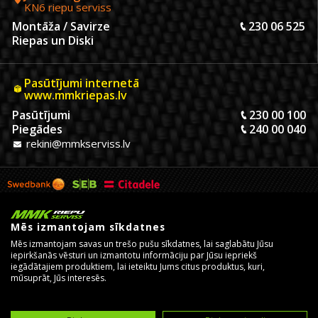
KN6 riepu serviss
Montāža / Savirze
230 06 525
Riepas un Diski
Pasūtījumi internetā
www.mmkriepas.lv
Pasūtījumi
230 00 100
Piegādes
240 00 040
rekini@mmkserviss.lv
Mēs izmantojam sīkdatnes
Mēs izmantojam savas un trešo pušu sīkdatnes, lai saglabātu Jūsu
iepirkšanās vēsturi un izmantotu informāciju par Jūsu iepriekš
iegādātajiem produktiem, lai ieteiktu Jums citus produktus, kuri,
mūsuprāt, Jūs interesēs.
© Copyright 2026, MMK Riepu Serviss SIA.
Izstrādāja un uztur
eComStrive digitālā aģentūra