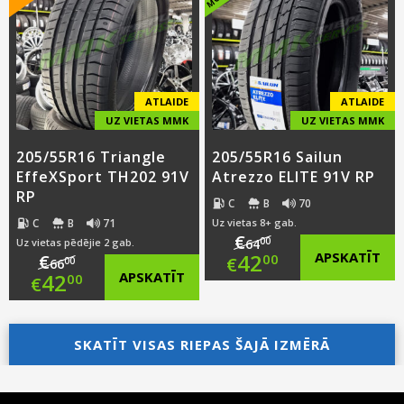
€55.00.
is:
€55.00.
is:
€41.00.
€41.00.
ATLAIDE
ATLAIDE
UZ VIETAS MMK
UZ VIETAS MMK
205/55R16 Triangle
205/55R16 Sailun
EffeXSport TH202 91V
Atrezzo ELITE 91V RP
RP
C
B
70
C
B
71
Uz vietas 8+ gab.
€
00
Uz vietas pēdējie 2 gab.
64
Original
42
APSKATĪT
€
00
€
00
66
Original
42
APSKATĪT
00
€
price
Current
price
Current
was:
price
was:
price
SKATĪT VISAS RIEPAS ŠAJĀ IZMĒRĀ
€64.00.
is:
€66.00.
is:
€42.00.