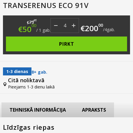
TRANSERENUS ECO 91V
Original price was: €73.00.
Current price is: €50.00.
00
73
€
00
00
€
200
€
50
/
4
gab.
/
1
gab.
PIRKT
1-3 dienas
8+ gab.
Citā noliktavā
Pieejams 1-3 dienu laikā
TEHNISKĀ INFORMĀCIJA
APRAKSTS
Līdzīgas riepas