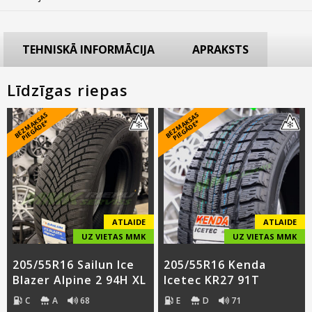
TEHNISKĀ INFORMĀCIJA
APRAKSTS
Līdzīgas riepas
B
E
Z
M
A
S
A
S
PI
E
G
Ā
D
E
B
E
Z
M
A
S
A
S
PI
E
G
Ā
D
E
K
*
K
*
ATLAIDE
ATLAIDE
UZ VIETAS MMK
UZ VIETAS MMK
205/55R16 Sailun Ice
205/55R16 Kenda
Blazer Alpine 2 94H XL
Icetec KR27 91T
C
A
68
E
D
71