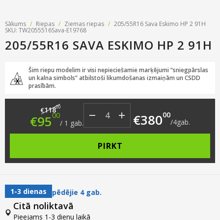
Sākums
/
Riepas
/
Ziemas riepas
/
205/55R16 Sava Eskimo HP 2 91H
SKU: TW2055516Sava-E19768
205/55R16 SAVA ESKIMO HP 2 91H
Šim riepu modelim ir visi nepieciešamie marķējumi “sniegpārslas
un kalna simbols” atbilstoši likumdošanas izmaiņām un CSDD
prasībām.
Original price was: €118.00.
Current price is: €95.00.
00
118
€
00
00
€
380
€
95
/
4
gab.
/
1
gab.
PIRKT
1-3 dienas
pēdējie 4 gab.
Citā noliktavā
Pieejams 1-3 dienu laikā