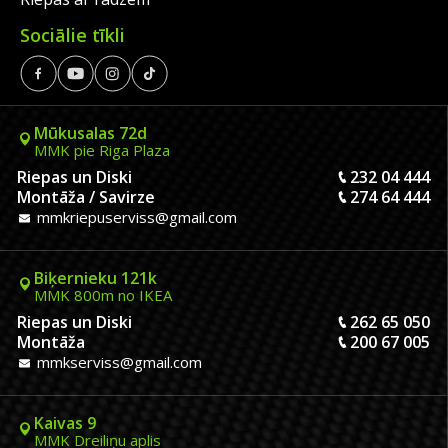
Sociālie tīkli
Mūkusalas 72d
MMK pie Riga Plaza
Riepas un Diski
232 04 444
Montāža / Savirze
274 64 444
mmkriepuserviss@gmail.com
Biķernieku 121k
MMK 800m no IKEA
Riepas un Diski
262 65 050
Montāža
200 67 005
mmkserviss@gmail.com
Kaivas 9
MMK Dreiliņu aplis