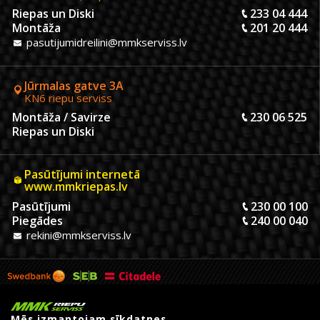
Riepas un Diski
233 04 444
Montāža
201 20 444
pasutijumidreilini@mmkserviss.lv
Jūrmalas gatve 3A
KN6 riepu serviss
Montāža / Savirze
230 06 525
Riepas un Diski
Pasūtījumi internetā
www.mmkriepas.lv
Pasūtījumi
230 00 100
Piegādes
240 00 040
rekini@mmkserviss.lv
Mēs izmantojam sīkdatnes