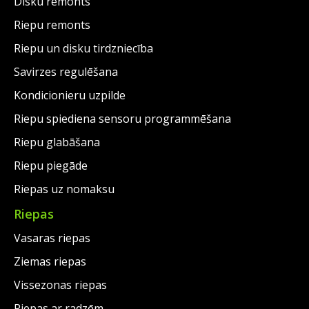
Disku remonts
Riepu remonts
Riepu un disku tirdzniecība
Savirzes regulēšana
Kondicionieru uzpilde
Riepu spiediena sensoru programmēšana
Riepu glabāšana
Riepu piegāde
Riepas uz nomaksu
Riepas
Vasaras riepas
Ziemas riepas
Vissezonas riepas
Riepas ar radzēm