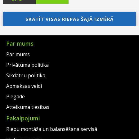
price
Current
price
Current
was:
price
was:
price
SKATĪT VISAS RIEPAS ŠAJĀ IZMĒRĀ
€117.00.
is:
€112.00.
is:
€88.00.
€75.00.
Par mums
Par mums
Privātuma politika
Sīkdatņu politika
Apmaksas veidi
Piegāde
Atteikuma tiesības
Pakalpojumi
Riepu montāža un balansēšana servisā