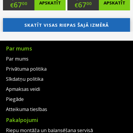
Original
Original
67
APSKATĪT
67
APSKATĪT
00
00
€
€
price
Current
price
Current
was:
price
SKATĪT VISAS RIEPAS ŠAJĀ IZMĒRĀ
was:
price
€95.00.
is:
€89.00.
is:
€67.00.
€67.00.
Par mums
Par mums
Privātuma politika
Sīkdatņu politika
Apmaksas veidi
Piegāde
Atteikuma tiesības
Pakalpojumi
Riepu montāža un balansēšana servisā