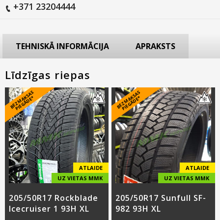
+371 23204444
TEHNISKĀ INFORMĀCIJA
APRAKSTS
Līdzīgas riepas
B
E
Z
M
A
S
A
S
PI
E
G
Ā
D
E
B
E
Z
M
A
S
A
S
PI
E
G
Ā
D
E
K
*
K
*
ATLAIDE
ATLAIDE
UZ VIETAS MMK
UZ VIETAS MMK
205/50R17 Rockblade
205/50R17 Sunfull SF-
Icecruiser 1 93H XL
982 93H XL