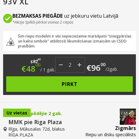
93V XL
BEZMAKSAS PIEGĀDE
uz jebkuru vietu Latvijā
*Akcija Spēkā pērkot vismaz 2 riepas
Šim riepu modelim ir visi nepieciešamie marķējumi “sniegpārslas
un kalna simbols” atbilstoši likumdošanas izmaiņām un CSDD
prasībām.
Original price was: €82.00.
Current price is: €48.00.
00
82
€
00
00
€
96
€
48
/
2
gab.
/
1
gab.
PIRKT
Uz vietas
pēdējie 2 gab.
MMK pie Riga Plaza
Zigmārs
Rīga, Mūkusalas 72d, blakus
Riepu un disku speciālists
RĪGA PLAZA