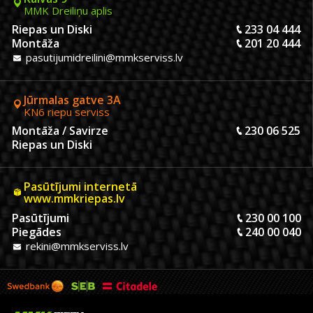
MMK Dreiliņu aplis
Riepas un Diski
233 04 444
Montāža
201 20 444
pasutijumidreilini@mmkserviss.lv
Jūrmalas gatve 3A
KN6 riepu serviss
Montāža / Savirze
230 06 525
Riepas un Diski
Pasūtījumi internetā
www.mmkriepas.lv
Pasūtījumi
230 00 100
Piegādes
240 00 040
rekini@mmkserviss.lv