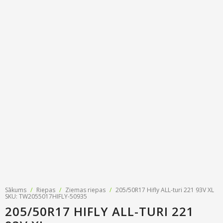
Riepu zīmoli
Par mums
Riepu un disku tirdzniecība
Jaunumi
MMK Riepas
Kontakti
Savirzes regulēšana
Riepu apzīmējumi
Atsauksmes
Kondicionieru uzpilde
Riepu kalkulators
Foto
TPMS sensoru programmēšana
Biežāk uzdotie jautājumi
Riepu glabāšana
Riepu piegāde
Riepas uz nomaksu
Sākums
/
Riepas
/
Ziemas riepas
/
205/50R17 Hifly ALL-turi 221 93V XL
SKU: TW2055017HIFLY-50935
205/50R17 HIFLY ALL-TURI 221