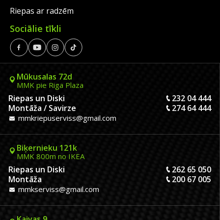
Riepas ar radzēm
Sociālie tīkli
Mūkusalas 72d
MMK pie Riga Plaza
Riepas un Diski
232 04 444
Montāža / Savirze
274 64 444
mmkriepuserviss@gmail.com
Biķernieku 121k
MMK 800m no IKEA
Riepas un Diski
262 65 050
Montāža
200 67 005
mmkserviss@gmail.com
Kaivas 9