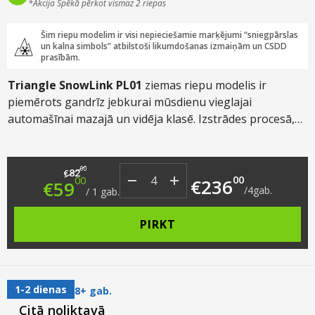
*Akcija Spēkā pērkot vismaz 2 riepas
Šim riepu modelim ir visi nepieciešamie marķējumi “sniegpārslas
un kalna simbols” atbilstoši likumdošanas izmaiņām un CSDD
prasībām.
Triangle SnowLink PL01
ziemas riepu modelis ir
piemērots gandrīz jebkurai mūsdienu vieglajai
automašīnai mazajā un vidēja klasē. Izstrādes procesā,
galvenās ekspluatācijas īpašības tikušas izvēlētas,
ņemot vērā Ziemeļeiropas un Krievijas autovadītāju
Original price was: €82.00.
Current price is: €59.00.
braukšanas apstākļus ziemā. Šo riepu modeli
00
82
€
00
00
€
236
€
59
izstrādājusi starptautiska speciālistu komanda ārvalstu
/
4
gab.
/
1
gab.
tirgiem, veicot testus un aptaujas visā pasaulē.
PIRKT
1-2 dienas
8+ gab.
Citā noliktavā