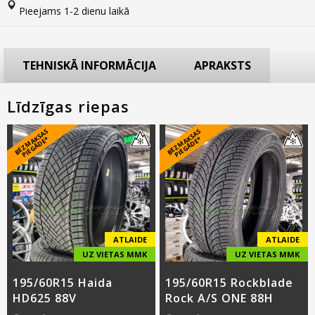
Pieejams 1-2 dienu laikā
TEHNISKĀ INFORMĀCIJA
APRAKSTS
Līdzīgas riepas
B
E
Z
M
A
S
A
S
PI
E
G
Ā
D
E
B
E
Z
M
A
S
A
S
PI
E
G
Ā
D
E
K
*
K
*
ATLAIDE
ATLAIDE
UZ VIETAS MMK
UZ VIETAS MMK
195/60R15 Haida
195/60R15 Rockblade
HD625 88V
Rock A/S ONE 88H