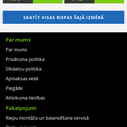
price
Current
price
Current
was:
price
SKATĪT VISAS RIEPAS ŠAJĀ IZMĒRĀ
was:
price
€62.00.
is:
€64.00.
is:
€39.00.
€42.00.
Par mums
Par mums
Privātuma politika
Sīkdatņu politika
Apmaksas veidi
Piegāde
Atteikuma tiesības
Pakalpojumi
Riepu montāža un balansēšana servisā