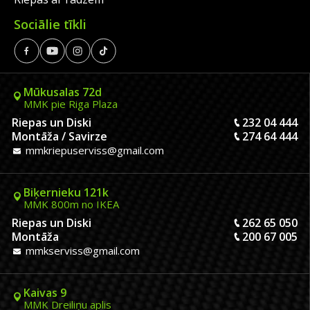
Sociālie tīkli
Mūkusalas 72d
MMK pie Riga Plaza
Riepas un Diski
232 04 444
Montāža / Savirze
274 64 444
mmkriepuserviss@gmail.com
Biķernieku 121k
MMK 800m no IKEA
Riepas un Diski
262 65 050
Montāža
200 67 005
mmkserviss@gmail.com
Kaivas 9
MMK Dreiliņu aplis