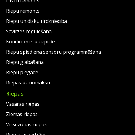
Disku remonts
Riepu remonts
Riepu un disku tirdzniecība
Savirzes regulēšana
Kondicionieru uzpilde
Riepu spiediena sensoru programmēšana
Riepu glabāšana
Riepu piegāde
Riepas uz nomaksu
Riepas
Vasaras riepas
Ziemas riepas
Vissezonas riepas
Riepas ar radzēm