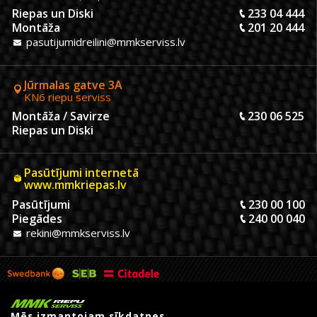
Riepas un Diski
233 04 444
Montāža
201 20 444
pasutijumidreilini@mmkserviss.lv
Jūrmalas gatve 3A
KN6 riepu serviss
Montāža / Savirze
230 06 525
Riepas un Diski
Pasūtījumi internetā
www.mmkriepas.lv
Pasūtījumi
230 00 100
Piegādes
240 00 040
rekini@mmkserviss.lv
Mēs izmantojam sīkdatnes