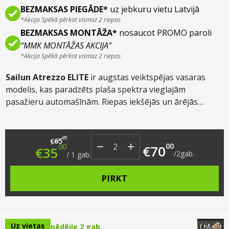
BEZMAKSAS PIEGĀDE*
uz jebkuru vietu Latvijā
*Akcija Spēkā pērkot vismaz 2 riepas
BEZMAKSAS MONTĀŽA*
nosaucot PROMO paroli
“MMK MONTĀŽAS AKCIJA”
*Akcija Spēkā pērkot vismaz 2 riepas
Sailun Atrezzo ELITE
ir augstas veiktspējas vasaras
modelis, kas paradzēts plaša spektra vieglajām
pasažieru automašīnām. Riepas iekšējās un ārējās
struktūras dizains uzlabots tiecoties pēc labākas vadības
slapjos apstākļos, kas savukārt ir bijis viens no
Original price was: €65.00.
Current price is: €35.00.
trūkumiem iepriekš izstrādātajam Sailun Altrezzo
00
65
€
00
00
€
70
€
35
modelim.
/
2
gab.
/
1
gab.
PIRKT
Uz vietas
pēdējie 2 gab.