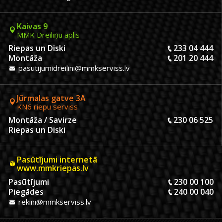
Kaivas 9
MMK Dreiliņu aplis
Riepas un Diski
233 04 444
Montāža
201 20 444
pasutijumidreilini@mmkserviss.lv
Jūrmalas gatve 3A
KN6 riepu serviss
Montāža / Savirze
230 06 525
Riepas un Diski
Pasūtījumi internetā
www.mmkriepas.lv
Pasūtījumi
230 00 100
Piegādes
240 00 040
rekini@mmkserviss.lv