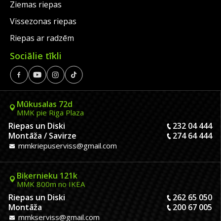
Ziemas riepas
Vissezonas riepas
Riepas ar radzēm
Sociālie tīkli
Mūkusalas 72d
MMK pie Riga Plaza
Riepas un Diski
232 04 444
Montāža / Savirze
274 64 444
mmkriepuserviss@gmail.com
Biķernieku 121k
MMK 800m no IKEA
Riepas un Diski
262 65 050
Montāža
200 67 005
mmkserviss@gmail.com