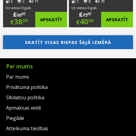
E
C
71
C
B
70
Uz vietas 8 gab.
Uz vietas 6 gab.
€
€
00
00
56
73
Original
Original
38
APSKATĪT
40
APSKATĪT
00
00
€
€
price
Current
price
Current
was:
price
SKATĪT VISAS RIEPAS ŠAJĀ IZMĒRĀ
was:
price
€56.00.
is:
€73.00.
is:
€38.00.
€40.00.
Par mums
Par mums
Privātuma politika
Sīkdatņu politika
Apmaksas veidi
Piegāde
Atteikuma tiesības