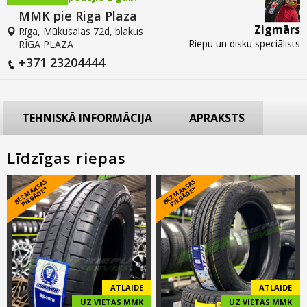
MMK pie Riga Plaza
Zigmārs
Rīga, Mūkusalas 72d, blakus
Riepu un disku speciālists
RĪGA PLAZA
+371 23204444
TEHNISKĀ INFORMĀCIJA
APRAKSTS
Līdzīgas riepas
B
E
Z
M
A
S
A
S
PI
E
G
Ā
D
E
B
E
Z
M
A
S
A
S
PI
E
G
Ā
D
E
K
*
K
*
ATLAIDE
ATLAIDE
UZ VIETAS MMK
UZ VIETAS MMK