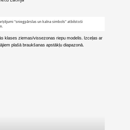
rķējumi “sniegpārslas un kalna simbols” atbilstoši
m.
ējās klases ziemas/vissezonas riepu modelis. Izceļas ar
ājiem plašā braukšanas apstākļu diapazonā.