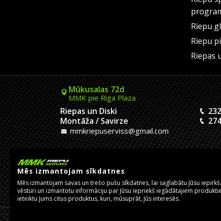
progra
Riepu g
Riepu p
Riepas 
Mūkusalas 72d
MMK pie Riga Plaza
Riepas un Diski
232
Montāža / Savirze
274
mmkriepuserviss@gmail.com
Kaivas 9
MMK Dreiliņu aplis
Mēs izmantojam sīkdatnes
Riepas un Diski
233
Mēs izmantojam savas un trešo pušu sīkdatnes, lai saglabātu Jūsu iepirk
Montāža
201
vēsturi un izmantotu informāciju par Jūsu iepriekš iegādātajiem produktie
pasutijumidreilini@mmkserviss.lv
ieteiktu Jums citus produktus, kuri, mūsuprāt, Jūs interesēs.