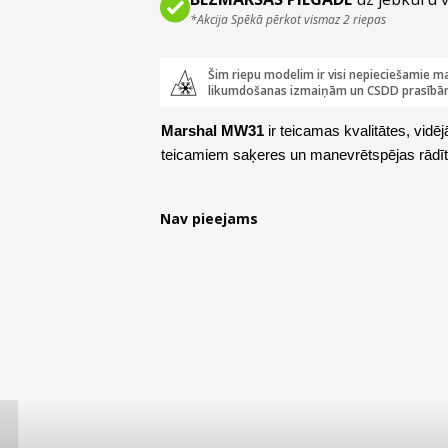
*Akcija Spēkā pērkot vismaz 2 riepas
Šim riepu modelim ir visi nepieciešamie ma
likumdošanas izmaiņām un CSDD prasībā
Marshal MW31
ir teicamas kvalitātes, vid
teicamiem saķeres un manevrētspējas rādīt
Nav pieejams