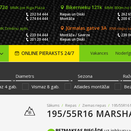
 72d
Biķernieku 121k
MMK pie Riga Plaza
MMK 800m no 
232 04 444
Riepas un Diski
262 6
274 64 444
Montāža
200 6
Jūrmalas gatve 3A
K Dreiliņu aplis
KN6 riepu s
233 04 444
Montāža / Savirze
230 0
201 20 444
Riepas un Diski
ONLINE PIERAKSTS 24/7
Vakances
Noderīg
Diametrs
Sezona
Raž
z 4 gab.
Vismaz 8 gab.
Atlaides montāžai
Be
Sākums
/
Riepas
/
Ziemas riepas
/
195/55R16 
195/55R16 MARSH
BEZMAKSAS PIEGĀDE
uz jebkuru v