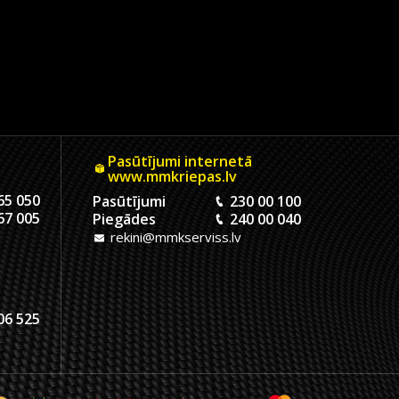
Pasūtījumi internetā
www.mmkriepas.lv
65 050
Pasūtījumi
230 00 100
67 005
Piegādes
240 00 040
rekini@mmkserviss.lv
06 525