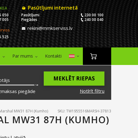
Pasūtījumi internetā
IKEA
5 050
Pasūtījumi
230 00 100
7 005
Piegādes
240 00 040
rekini@mmkserviss.lv
erviss
6 525
i
Par mums
Kontakti
MEKLĒT RIEPAS
otājs
Notīrīt filtru
zmaksas piegāde
Marshal MW31 87H (Kumho)
SKU: TW1955516MARSH-37813
AL MW31 87H (KUMHO)
ietu Latvijā