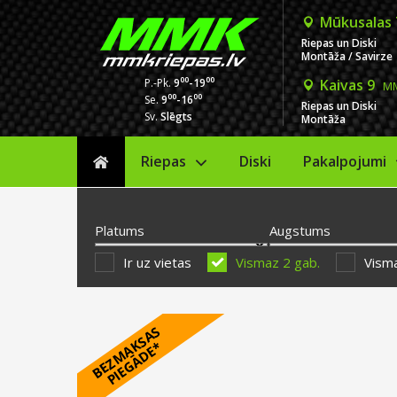
Mūkusalas
Riepas un Diski
Montāža / Savirze
00
00
P.-Pk.
9
-19
Kaivas 9
MM
00
00
Se.
9
-16
Riepas un Diski
Sv.
Slēgts
Montāža
Riepas
Diski
Sākums
Pakalpojumi
Platums
Augstums
Ir uz vietas
Vismaz 2 gab.
Visma
B
E
Z
M
A
S
A
S
P
I
E
G
Ā
D
E
K
*