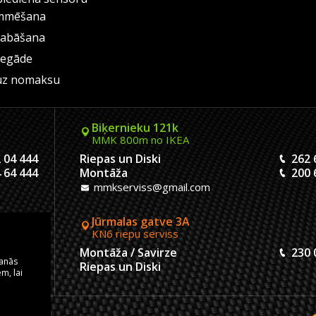
mmēšana
labāšana
iegāde
uz nomaksu
Biķernieku 121k
MMK 800m no IKEA
 04 444
Riepas un Diski
262 
 64 444
Montāža
200 
mmkserviss@gmail.com
Jūrmalas gatve 3A
KN6 riepu serviss
 04 444
Montāža / Savirze
230 
šanās
 20 444
Riepas un Diski
m, lai