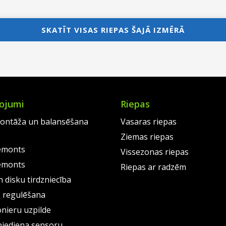
nt
price
Current
pri
Cur
was:
price
was
pri
SKATĪT VISAS RIEPAS ŠAJĀ IZMĒRĀ
0.
€95.00.
is:
€85
is:
0.
€69.00.
€62
ojumi
Riepas
ontāža un balansēšana
Vasaras riepas
Ziemas riepas
emonts
Vissezonas riepas
emonts
Riepas ar radzēm
 disku tirdzniecība
s regulēšana
onieru uzpilde
piediena sensoru