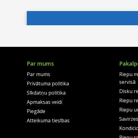
price
Current
price
Curre
was:
price
was:
price
€79.00.
is:
€93.0
is:
€59.00.
€65.0
Par mums
Pakalp
Par mums
Riepu m
servisā
Privātuma politika
Disku r
Sīkdatņu politika
Riepu r
Apmaksas veidi
Riepu un
Piegāde
Savirze
Atteikuma tiesības
Kondici
Riepu s