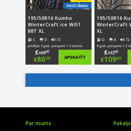
PASŪTĀMAS
195/50R16 Kumho
195/50R16 K
WinterCraft ice Wi51
WinterCraft
88T XL
XL
C
D
72
D
B
72
pēdējie 3 gab. pieejami 1-3 dienās
8 gab. pieejami 1-2 d
€
€
00
00
109
132
Original
Origi
86
APSKATĪT
109
00
00
€
€
price
Current
price
Curre
was:
price
was:
price
€109.00.
is:
€132.
is:
€86.00.
€109.
Par mums
Pakalp