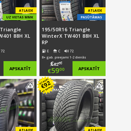
ATLAIDE
ATLAIDE
UZ VIETAS MMK
PASŪTĀMAS
Triangle
195/50R16 Triangle
W401 88H XL
WinterX TW401 88H XL
RP
72
E
C
72
8+ gab. pieejami 1-2 dienās
€
00
82
ginal
Original
APSKATĪT
59
APSKATĪT
00
€
ce
rent
price
Current
IETAUPI
92
€
uz kompl.
:
ce
was:
price
.00.
€82.00.
is:
.50.
€59.00.
ATLAIDE
ATLAIDE