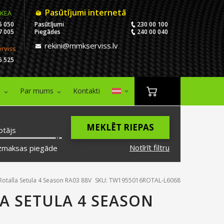
Pasūtījumi internetā
IKEA
5 050
Pasūtījumi
230 00 100
7 005
Piegādes
240 00 040
rekini@mmkserviss.lv
erviss
6 525
i
Par mums
Kontakti
MEKLĒT RIEPAS
otājs
Notīrīt filtru
zmaksas piegāde
otalla Setula 4 Season RA03 88V
SKU: TW1955016ROTAL-L6068
LA SETULA 4 SEASON