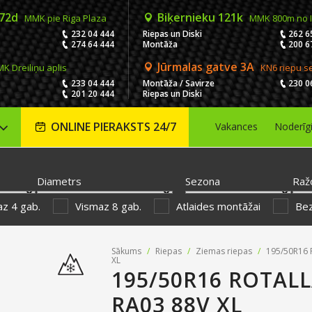
 72d
Biķernieku 121k
MMK pie Riga Plaza
MMK 800m no 
232 04 444
Riepas un Diski
262 6
274 64 444
Montāža
200 6
Jūrmalas gatve 3A
K Dreiliņu aplis
KN6 riepu s
233 04 444
Montāža / Savirze
230 0
201 20 444
Riepas un Diski
ONLINE PIERAKSTS 24/7
Vakances
Noderīg
Diametrs
Sezona
Raž
z 4 gab.
Vismaz 8 gab.
Atlaides montāžai
Be
Sākums
/
Riepas
/
Ziemas riepas
/
195/50R16 R
XL
195/50R16 ROTAL
RA03 88V XL