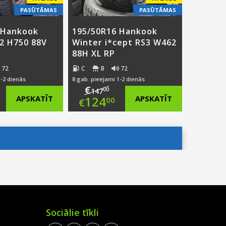
PASŪTĀMAS
PASŪTĀMAS
 Hankook
195/50R16 Hankook
2 H750 88V
Winter i*cept RS3 W462
88H XL RP
72
C
B
72
1-2 dienās
8 gab. pieejami 1-2 dienās
€
00
147
ginal
Original
APSKATĪT
124
APSKATĪT
00
€
ce
rent
price
Current
:
ce
was:
price
0.00.
€147.00.
is:
7.00.
€124.00.
Sociālie tīkli