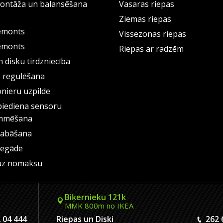
ontāža un balansēšana
Vasaras riepas
Ziemas riepas
emonts
Vissezonas riepas
emonts
Riepas ar radzēm
 disku tirdzniecība
s regulēšana
onieru uzpilde
piediena sensoru
mmēšana
labāšana
iegāde
uz nomaksu
Biķernieku 121k
MMK 800m no IKEA
 04 444
Riepas un Diski
262 