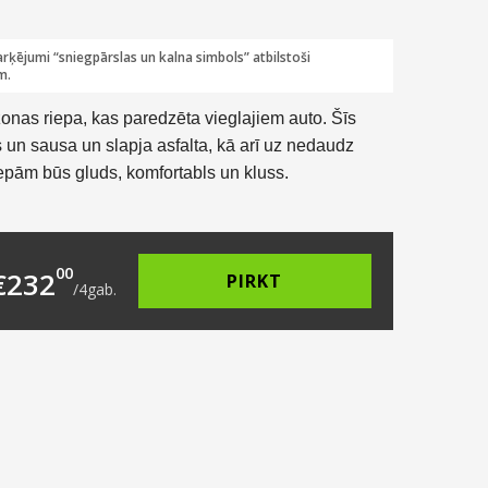
rķējumi “sniegpārslas un kalna simbols” atbilstoši
m.
zonas riepa, kas paredzēta vieglajiem auto. Šīs
s un sausa un slapja asfalta, kā arī uz nedaudz
epām būs gluds, komfortabls un kluss.
1.00.
s: €58.00.
00
€
232
PIRKT
/
4
gab.