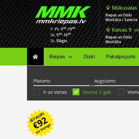
Mūkusalas
Riepas un Diski
Montāža / Savirze
00
00
P.-Pk.
9
-19
Kaivas 9
MM
00
00
Se.
9
-16
Riepas un Diski
Sv.
Slēgts
Montāža
Riepas
Diski
Sākums
Pakalpojumi
Platums
Augstums
Ir uz vietas
Vismaz 2 gab.
Visma
IETAUPI
92
€
uz kompl.