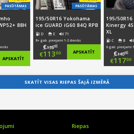
PASŪTĀMAS
PASŪTĀMAS
umho
195/50R16 Yokohama
195/50R16
 WP52+ 88H
ice GUARD iG60 84Q RPB
Kinergy 4S
XL
D
E
71
C
B
8+ gab. pieejami 1-2 dienās
€
00
ienās
136
6 gab. pieejami 
Original
113
APSKATĪT
€
00
€
00
140
nal
Ori
APSKATĪT
117
00
€
price
Current
nt
pri
Cur
was:
price
was
pri
SKATĪT VISAS RIEPAS ŠAJĀ IZMĒRĀ
€136.00.
is:
00.
€14
is:
€113.00.
00.
€11
ojumi
Riepas