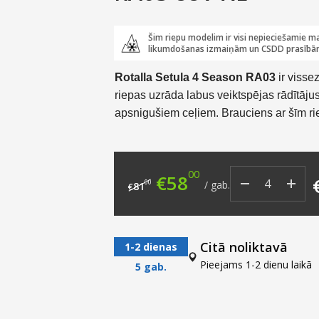
Šim riepu modelim ir visi nepieciešamie ma
likumdošanas izmaiņām un CSDD prasībā
Rotalla Setula 4 Season RA03
ir visse
riepas uzrāda labus veiktspējas rādītāju
apsnigušiem ceļiem. Brauciens ar šīm ri
00
Original price was: €8
Current price i
€
58
00
/
gab.
81
€
Citā noliktavā
1-2 dienas
Pieejams 1-2 dienu laikā
5 gab.