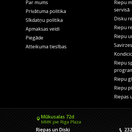
Par mums
Riepu m
servisā
Privātuma politika
Disku r
Sīkdatņu politika
Riepu r
Apmaksas veidi
Riepu un
Piegāde
Savirze
Atteikuma tiesības
Kondici
Riepu s
progra
Riepu g
Riepu p
Riepas 
Mūkusalas 72d
MMK pie Riga Plaza
Riepas un Diski
232