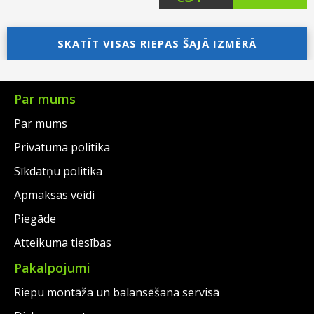
price
Current
price
Current
was:
price
SKATĪT VISAS RIEPAS ŠAJĀ IZMĒRĀ
was:
price
€79.00.
is:
€74.00.
is:
€57.00.
€51.00.
Par mums
Par mums
Privātuma politika
Sīkdatņu politika
Apmaksas veidi
Piegāde
Atteikuma tiesības
Pakalpojumi
Riepu montāža un balansēšana servisā