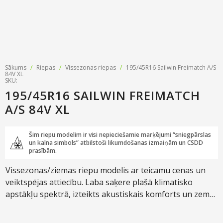
Sākums
/
Riepas
/
Vissezonas riepas
/
195/45R16 Sailwin Freimatch A/S
84V XL
SKU:
195/45R16 SAILWIN FREIMATCH
A/S 84V XL
Šim riepu modelim ir visi nepieciešamie marķējumi “sniegpārslas
un kalna simbols” atbilstoši likumdošanas izmaiņām un CSDD
prasībām.
Vissezonas/ziemas riepu modelis ar teicamu cenas un
veiktspējas attiecību. Laba saķere plašā klimatisko
apstākļu spektrā, izteikts akustiskais komforts un zems
trokšņa līmenis.