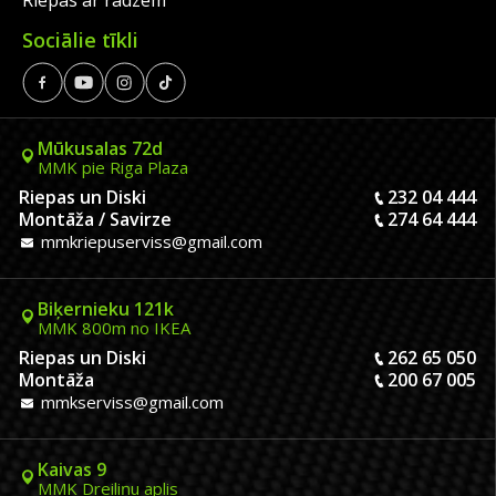
Riepas ar radzēm
Sociālie tīkli
Mūkusalas 72d
MMK pie Riga Plaza
Riepas un Diski
232 04 444
Montāža / Savirze
274 64 444
mmkriepuserviss@gmail.com
Biķernieku 121k
MMK 800m no IKEA
Riepas un Diski
262 65 050
Montāža
200 67 005
mmkserviss@gmail.com
Kaivas 9
MMK Dreiliņu aplis