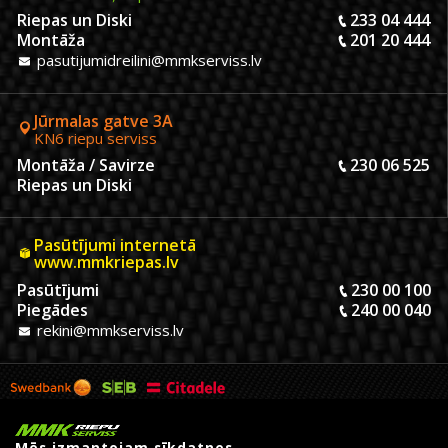
Riepas un Diski
233 04 444
Montāža
201 20 444
pasutijumidreilini@mmkserviss.lv
Jūrmalas gatve 3A
KN6 riepu serviss
Montāža / Savirze
230 06 525
Riepas un Diski
Pasūtījumi internetā
www.mmkriepas.lv
Pasūtījumi
230 00 100
Piegādes
240 00 040
rekini@mmkserviss.lv
Mēs izmantojam sīkdatnes