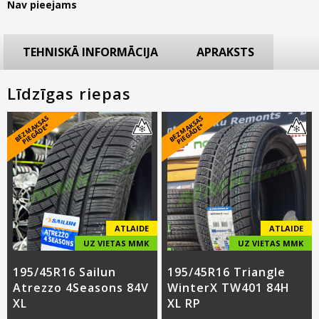
Nav pieejams
TEHNISKĀ INFORMĀCIJA
APRAKSTS
Līdzīgas riepas
B
E
Z
M
A
S
A
S
PI
E
G
Ā
D
E
B
E
Z
M
A
S
A
S
PI
E
G
Ā
D
E
K
*
K
*
ATLAIDE
ATLAIDE
UZ VIETAS MMK
UZ VIETAS MMK
195/45R16 Sailun
195/45R16 Triangle
Atrezzo 4Seasons 84V
WinterX TW401 84H
XL
XL RP