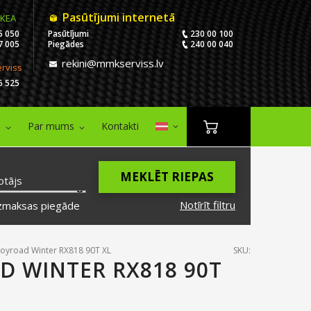
Pasūtījumi internetā
IKEA
5 050
Pasūtījumi
230 00 100
7 005
Piegādes
240 00 040
rekini@mmkserviss.lv
erviss
6 525
i
Par mums
Kontakti
MEKLĒT RIEPAS
otājs
Notīrīt filtru
zmaksas piegāde
Joyroad Winter RX818 90T XL
SKU:
D WINTER RX818 90T