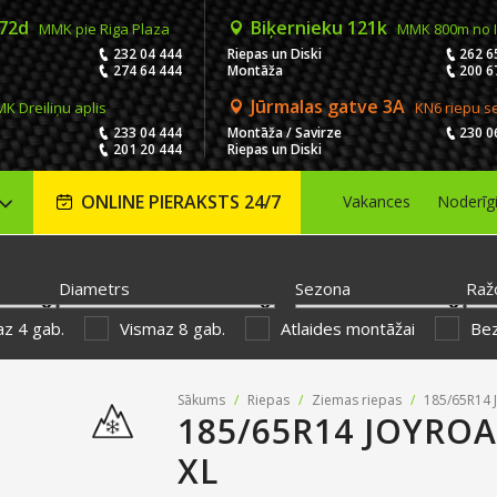
 72d
Biķernieku 121k
MMK pie Riga Plaza
MMK 800m no 
232 04 444
Riepas un Diski
262 6
274 64 444
Montāža
200 6
Jūrmalas gatve 3A
K Dreiliņu aplis
KN6 riepu s
233 04 444
Montāža / Savirze
230 0
201 20 444
Riepas un Diski
ONLINE PIERAKSTS 24/7
Vakances
Noderīg
Diametrs
Sezona
Raž
z 4 gab.
Vismaz 8 gab.
Atlaides montāžai
Be
Sākums
/
Riepas
/
Ziemas riepas
/
185/65R14 
185/65R14 JOYROA
XL