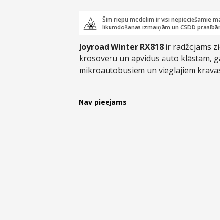
Šim riepu modelim ir visi nepieciešamie ma
likumdošanas izmaiņām un CSDD prasībā
Joyroad Winter RX818
ir radžojams z
krosoveru un apvidus auto klāstam, 
mikroautobusiem un vieglajiem kravas 
veiktspējas rādītājiem skarbos ziemas 
risinājumu un iespējai riepā iestrādāt
Nav pieejams
bez tām!