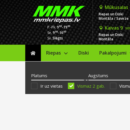
Mūkusalas
Riepas un Diski
Montāža / Savirze
00
00
P.-Pk.
9
-19
Kaivas 9
MM
00
00
Se.
9
-16
Riepas un Diski
Sv.
Slēgts
Montāža
Riepas
Diski
Sākums
Pakalpojumi
Platums
Augstums
Ir uz vietas
Vismaz 2 gab.
Visma