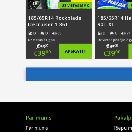
UZ VIETAS MMK
185/65R14 Rockblade
185/65R14 Ha
Icecruiser 1 86T
90T XL
D
D
69
D
C
71
Uz vietas 8+ gab.
Uz vietas pēdējie 2 g
€
€
00
00
58
65
Original
Origi
39
APSKATĪT
39
00
00
€
€
price
Current
price
Curre
was:
price
was:
price
€58.00.
is:
€65.0
is:
€39.00.
€39.0
Par mums
Pakalp
Par mums
Riepu m