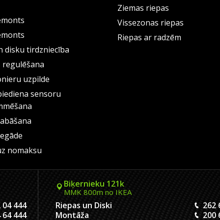
Ziemas riepas
emonts
Vissezonas riepas
emonts
Riepas ar radzēm
 disku tirdzniecība
s regulēšana
onieru uzpilde
piediena sensoru
mmēšana
labāšana
iegāde
uz nomaksu
Biķernieku 121k
MMK 800m no IKEA
 04 444
Riepas un Diski
262 
 64 444
Montāža
200 