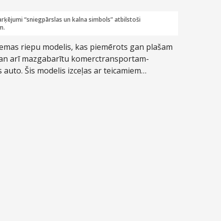
rķējumi “sniegpārslas un kalna simbols” atbilstoši
m.
iemas riepu modelis, kas piemērots gan plašam
gan arī mazgabarītu komerctransportam-
auto. Šis modelis izceļas ar teicamiem
apstākļos, pateicoties virknei tehnisku
 radzes. Šis modelis pieejams gan ar radzēm, gan