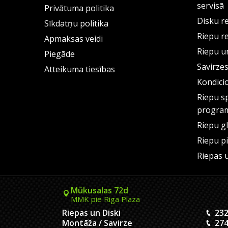
servisā
Privātuma politika
Disku r
Sīkdatņu politika
Riepu r
Apmaksas veidi
Riepu un
Piegāde
Savirze
Atteikuma tiesības
Kondici
Riepu s
progra
Riepu g
Riepu p
Riepas 
Mūkusalas 72d
MMK pie Riga Plaza
Riepas un Diski
232
Montāža / Savirze
274