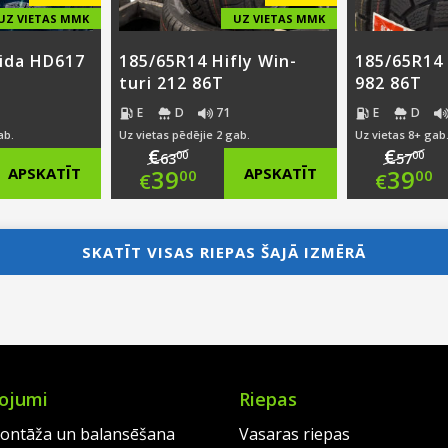
UZ VIETAS MMK
UZ VIETAS MMK
ida HD617
185/65R14 Hifly Win-
185/65R14 
turi 212 86T
982 86T
E
D
71
E
D
ab.
Uz vietas pēdējie 2 gab.
Uz vietas 8+ gab
€
€
00
00
63
57
nal
Original
Ori
APSKATĪT
39
APSKATĪT
39
00
00
€
€
nt
price
Current
pri
Cur
was:
price
was
pri
SKATĪT VISAS RIEPAS ŠAJĀ IZMĒRĀ
0.
€63.00.
is:
€57
is:
0.
€39.00.
€39
ojumi
Riepas
ontāža un balansēšana
Vasaras riepas