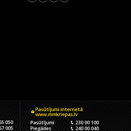
Pasūtījumi internetā
www.mmkriepas.lv
65 050
Pasūtījumi
230 00 100
67 005
Piegādes
240 00 040