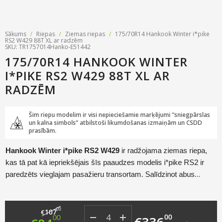
Sākums
/
Riepas
/
Ziemas riepas
/
175/70R14 Hankook Winter i*pike
RS2 W429 88T XL ar radzēm
SKU: TR1757014Hanko-E51442
175/70R14 HANKOOK WINTER
I*PIKE RS2 W429 88T XL AR
RADZĒM
Šim riepu modelim ir visi nepieciešamie marķējumi “sniegpārslas
un kalna simbols” atbilstoši likumdošanas izmaiņām un CSDD
prasībām.
Hankook Winter i*pike RS2 W429
ir radžojama ziemas riepa,
kas tā pat kā iepriekšējais šīs paaudzes modelis i*pike RS2 ir
paredzēts vieglajam pasažieru transortam. Salīdzinot abus
modeļus, jaunajam ir uzlabota saķere uz slidenām virsmām,
uzlabota bremzēšanas veiktspēja un riepa ir vēl uzticamāka
Original price was: €107.00.
Current price is: €84.00.
skarbos klimatiskos vai sliktos bezceļu apstākļos!
00
107
€
00
00
€
336