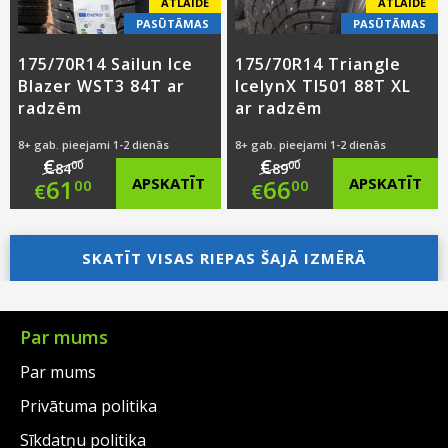
ATLAIDE
ATLAIDE
PASŪTĀMAS
PASŪTĀMAS
175/70R14 Sailun Ice
175/70R14 Triangle
Blazer WST3 84T ar
IcelynX TI501 88T XL
radzēm
ar radzēm
8+ gab. pieejami 1-2 dienās
8+ gab. pieejami 1-2 dienās
€
€
00
00
84
89
Original
Original
61
APSKATĪT
66
APSKATĪT
00
00
€
€
price
Current
price
Current
was:
price
SKATĪT VISAS RIEPAS ŠAJĀ IZMĒRĀ
was:
price
€84.00.
is:
€89.00.
is:
€61.00.
€66.00.
Par mums
Par mums
Privātuma politika
Sīkdatņu politika