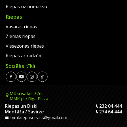
Riepas uz nomaksu
Riepas
Vasaras riepas
Ziemas riepas
Vissezonas riepas
Riepas ar radzēm
Sociālie tīkli
Mūkusalas 72d
MMK pie Riga Plaza
Riepas un Diski
232 04 444
Montāža / Savirze
274 64 444
mmkriepuserviss@gmail.com