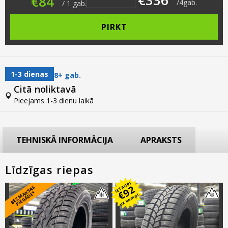
€
84
/
4
gab.
/
1
gab.
PIRKT
1-3 dienas
8+ gab.
Citā noliktavā
Pieejams 1-3 dienu laikā
TEHNISKĀ INFORMĀCIJA
APRAKSTS
Līdzīgas riepas
IETAUPI
92
B
E
Z
M
A
S
A
S
PI
E
G
Ā
D
E
€
K
*
uz kompl.