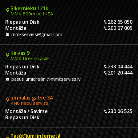
Biķernieku 121k
MMK 800m no IKEA
Riepas un Diski
262 65 050
Montāža
200 67 005
mmkserviss@gmail.com
Kaivas 9
MMK Dreiliņu aplis
Riepas un Diski
233 04 444
Montāža
201 20 444
pasutijumidreilini@mmkserviss.lv
Jūrmalas gatve 3A
KN6 riepu serviss
Montāža / Savirze
230 06 525
Riepas un Diski
Pasūtījumi internetā