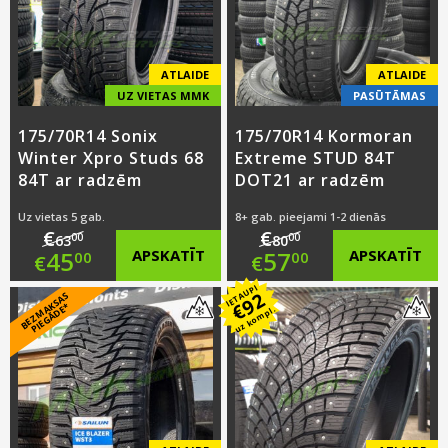
ATLAIDE
ATLAIDE
UZ VIETAS MMK
PASŪTĀMAS
175/70R14 Sonix
175/70R14 Kormoran
Winter Xpro Studs 68
Extreme STUD 84T
84T ar radzēm
DOT21 ar radzēm
Uz vietas 5 gab.
8+ gab. pieejami 1-2 dienās
€
€
00
00
63
80
Original
Original
45
APSKATĪT
57
APSKATĪT
00
00
€
€
IETAUPI
price
Current
price
Current
92
B
E
Z
M
A
S
A
S
PI
E
G
Ā
D
E
€
K
*
uz kompl.
was:
price
was:
price
€63.00.
is:
€80.00.
is:
€45.00.
€57.00.