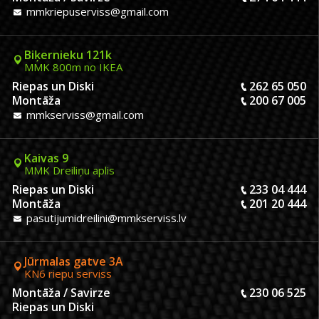
mmkriepuserviss@gmail.com
Biķernieku 121k
MMK 800m no IKEA
Riepas un Diski
262 65 050
Montāža
200 67 005
mmkserviss@gmail.com
Kaivas 9
MMK Dreiliņu aplis
Riepas un Diski
233 04 444
Montāža
201 20 444
pasutijumidreilini@mmkserviss.lv
Jūrmalas gatve 3A
KN6 riepu serviss
Montāža / Savirze
230 06 525
Riepas un Diski