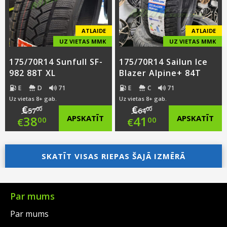
€35.00.
€36.00.
ATLAIDE
ATLAIDE
UZ VIETAS MMK
UZ VIETAS MMK
175/70R14 Sunfull SF-
175/70R14 Sailun Ice
982 88T XL
Blazer Alpine+ 84T
E
D
71
E
C
71
Uz vietas 8+ gab.
Uz vietas 8+ gab.
€
€
00
00
57
64
Original
Original
38
APSKATĪT
41
APSKATĪT
00
00
€
€
price
Current
price
Current
was:
price
SKATĪT VISAS RIEPAS ŠAJĀ IZMĒRĀ
was:
price
€57.00.
is:
€64.00.
is:
€38.00.
€41.00.
Par mums
Par mums