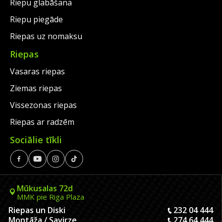
Riepu glabāšana
Riepu piegāde
Riepas uz nomaksu
Riepas
Vasaras riepas
Ziemas riepas
Vissezonas riepas
Riepas ar radzēm
Sociālie tīkli
Mūkusalas 72d
MMK pie Riga Plaza
Riepas un Diski
232 04 444
Montāža / Savirze
274 64 444