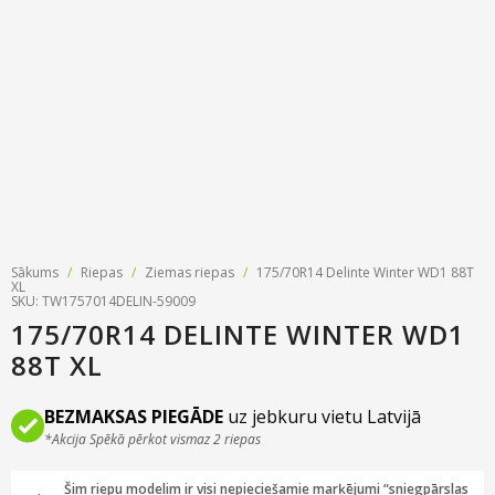
Riepu zīmoli
Par mums
Riepu un disku tirdzniecība
Jaunumi
MMK Riepas
Kontakti
Savirzes regulēšana
Riepu apzīmējumi
Atsauksmes
Kondicionieru uzpilde
Riepu kalkulators
Foto
TPMS sensoru programmēšana
Biežāk uzdotie jautājumi
Riepu glabāšana
Sākums
/
Riepas
/
Ziemas riepas
/
175/70R14 Delinte Winter WD1 88T
XL
Riepu piegāde
SKU: TW1757014DELIN-59009
175/70R14 DELINTE WINTER WD1
Riepas uz nomaksu
88T XL
BEZMAKSAS PIEGĀDE
uz jebkuru vietu Latvijā
*Akcija Spēkā pērkot vismaz 2 riepas
Šim riepu modelim ir visi nepieciešamie marķējumi “sniegpārslas