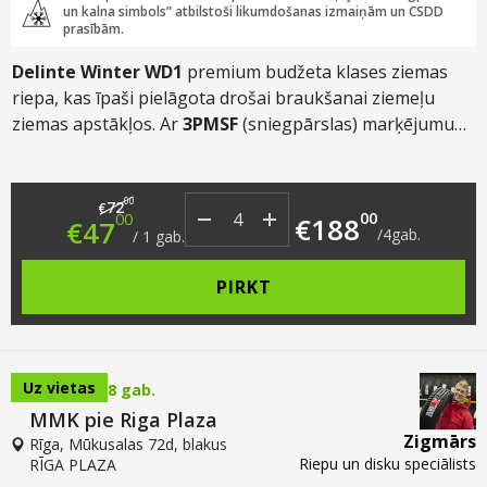
un kalna simbols” atbilstoši likumdošanas izmaiņām un CSDD
prasībām.
Delinte Winter WD1
premium budžeta klases ziemas
riepa, kas īpaši pielāgota drošai braukšanai ziemeļu
ziemas apstākļos. Ar
3PMSF
(sniegpārslas) marķējumu
un virziena protektora dizainu, tā nodrošina izcilu vilkmi
uz sniega, drošu bremzēšanu uz apledojušiem ceļiem un
Original price was: €72.00.
Current price is: €47.00.
efektīvu ūdens novadīšanu, saglabājot elastību pat
00
72
€
00
00
€
188
€
47
ekstremālā aukstumā.
/
4
gab.
/
1
gab.
PIRKT
Uz vietas
8 gab.
MMK pie Riga Plaza
Zigmārs
Rīga, Mūkusalas 72d, blakus
Riepu un disku speciālists
RĪGA PLAZA