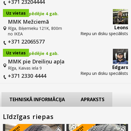
+371 23204444
Uz vietas
pēdējie 4 gab.
MMK Mežciemā
Leons
Rīga, Biķernieku 121K, 800m
Riepu un disku speciālists
no IKEA
+371 22065577
Uz vietas
pēdējie 4 gab.
MMK pie Dreiliņu apļa
Edgars
Rīga, Kaivas iela 9
Riepu un disku speciālists
+371 2330 4444
TEHNISKĀ INFORMĀCIJA
APRAKSTS
Līdzīgas riepas