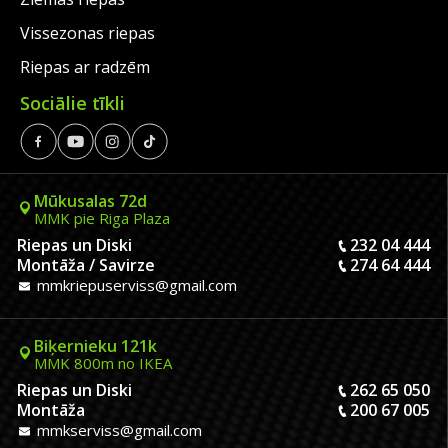
Vissezonas riepas
Riepas ar radzēm
Sociālie tīkli
Mūkusalas 72d
MMK pie Riga Plaza
Riepas un Diski
232 04 444
Montāža / Savirze
274 64 444
mmkriepuserviss@gmail.com
Biķernieku 121k
MMK 800m no IKEA
Riepas un Diski
262 65 050
Montāža
200 67 005
mmkserviss@gmail.com