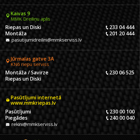
Kaivas 9
MMK Dreiliņu aplis
Riepas un Diski
233 04 444
Montāža
201 20 444
pasutijumidreilini@mmkserviss.lv
Jūrmalas gatve 3A
KN6 riepu serviss
Montāža / Savirze
230 06 525
Riepas un Diski
Pasūtījumi internetā
www.mmkriepas.lv
Pasūtījumi
230 00 100
Piegādes
240 00 040
rekini@mmkserviss.lv