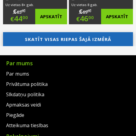
Uz vietas 8+ gab.
Uz vietas 8 gab.
€
€
00
00
63
69
Original
Original
44
APSKATĪT
46
APSKATĪT
00
00
€
€
price
Current
price
Current
was:
price
SKATĪT VISAS RIEPAS ŠAJĀ IZMĒRĀ
was:
price
€63.00.
is:
€69.00.
is:
€44.00.
€46.00.
Par mums
Par mums
Privātuma politika
Sīkdatņu politika
Apmaksas veidi
Piegāde
Atteikuma tiesības