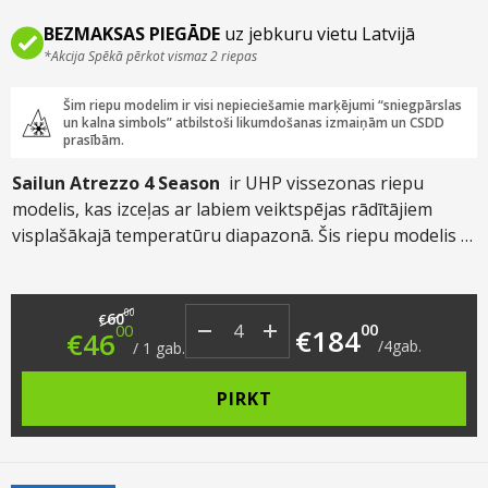
BEZMAKSAS PIEGĀDE
uz jebkuru vietu Latvijā
*Akcija Spēkā pērkot vismaz 2 riepas
Šim riepu modelim ir visi nepieciešamie marķējumi “sniegpārslas
un kalna simbols” atbilstoši likumdošanas izmaiņām un CSDD
prasībām.
Sailun Atrezzo 4 Season
ir UHP vissezonas riepu
modelis, kas izceļas ar labiem veiktspējas rādītājiem
visplašākajā temperatūru diapazonā. Šis riepu modelis ir
piemērots braukšanai cauru gadu pa pilsētas asfaltu un
valsts maģistrālajiem autoceļiem.
Original price was: €60.00.
Current price is: €46.00.
00
60
€
00
00
€
184
€
46
/
4
gab.
/
1
gab.
PIRKT