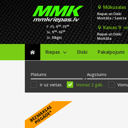
Mūkusalas
Riepas un Diski
Montāža / Savirze
00
00
P.-Pk.
9
-19
Kaivas 9
MM
00
00
Se.
9
-16
Riepas un Diski
Sv.
Slēgts
Montāža
Riepas
Diski
Sākums
Pakalpojumi
Platums
Augstums
Ir uz vietas
Vismaz 2 gab.
Visma
B
E
Z
M
A
S
A
S
P
I
E
G
Ā
D
E
K
*