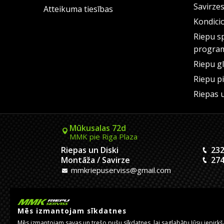
Savirze
Atteikuma tiesības
Kondici
Riepu s
progra
Riepu g
Riepu p
Riepas 
Mūkusalas 72d
MMK pie Riga Plaza
Riepas un Diski
232
Montāža / Savirze
274
mmkriepuserviss@gmail.com
Kaivas 9
MMK Dreiliņu aplis
Mēs izmantojam sīkdatnes
Riepas un Diski
233
Mēs izmantojam savas un trešo pušu sīkdatnes, lai saglabātu Jūsu iepirk