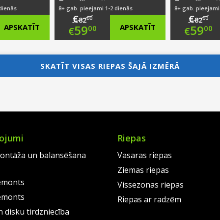
 dienās
8+ gab. pieejami 1-2 dienās
8+ gab. pieejami
€
€
00
00
82
82
nal
Original
Ori
APSKATĪT
59
APSKATĪT
59
00
00
€
€
nt
price
Current
pri
Cur
was:
price
was
pri
SKATĪT VISAS RIEPAS ŠAJĀ IZMĒRĀ
0.
€82.00.
is:
€82
is:
0.
€59.00.
€59
ojumi
Riepas
ontāža un balansēšana
Vasaras riepas
Ziemas riepas
emonts
Vissezonas riepas
emonts
Riepas ar radzēm
 disku tirdzniecība