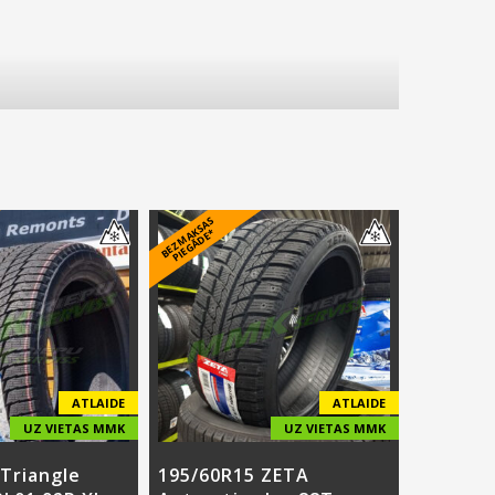
B
E
Z
M
A
S
A
S
PI
E
G
Ā
D
E
K
*
ATLAIDE
ATLAIDE
UZ VIETAS MMK
UZ VIETAS MMK
Triangle
195/60R15 ZETA