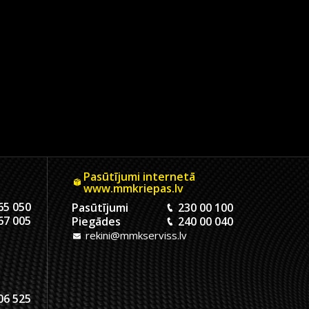
Pasūtījumi internetā
www.mmkriepas.lv
65 050
Pasūtījumi
230 00 100
67 005
Piegādes
240 00 040
rekini@mmkserviss.lv
06 525