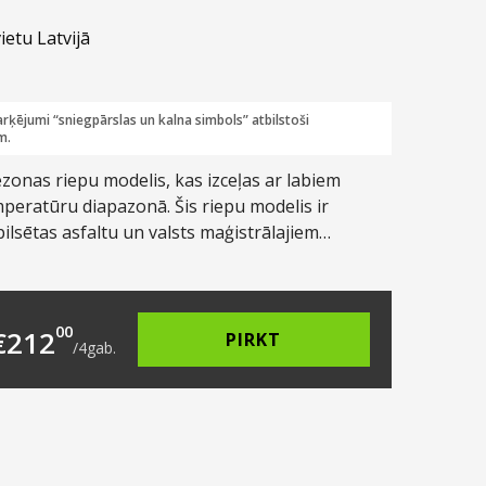
ietu Latvijā
rķējumi “sniegpārslas un kalna simbols” atbilstoši
m.
zonas riepu modelis, kas izceļas ar labiem
mperatūru diapazonā. Šis riepu modelis ir
lsētas asfaltu un valsts maģistrālajiem
9.00.
s: €53.00.
00
€
212
PIRKT
/
4
gab.