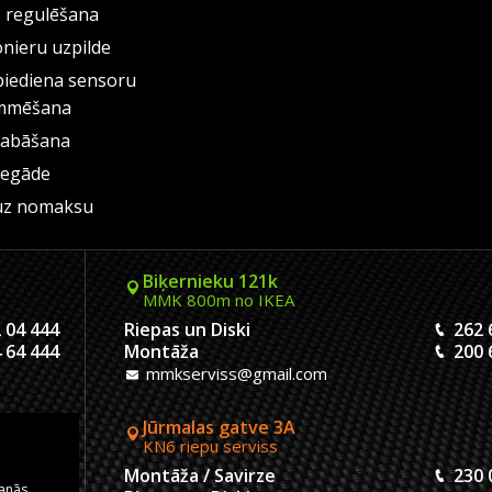
s regulēšana
onieru uzpilde
piediena sensoru
mmēšana
labāšana
iegāde
uz nomaksu
Biķernieku 121k
MMK 800m no IKEA
 04 444
Riepas un Diski
262 
 64 444
Montāža
200 
mmkserviss@gmail.com
Jūrmalas gatve 3A
KN6 riepu serviss
 04 444
Montāža / Savirze
230 
šanās