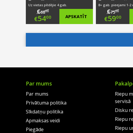
Uz vietas pēdējie 4 gab.
8+ gab. pieejami 1-2
€
€
00
00
68
75
Original
Origi
54
APSKATĪT
59
00
00
€
€
price
Current
price
Curre
was:
price
was:
price
€68.00.
is:
€75.0
is:
€54.00.
€59.0
Par mums
Pakalp
Par mums
Riepu m
servisā
Privātuma politika
Disku r
Sīkdatņu politika
Riepu r
Apmaksas veidi
Riepu un
Piegāde