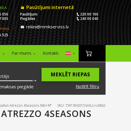
Pasūtījumi internetā
IKEA
5 050
Pasūtījumi
230 00 100
7 005
Piegādes
240 00 040
rekini@mmkserviss.lv
erviss
6 525
i
Par mums
Kontakti
MEKLĒT RIEPAS
otājs
Notīrīt filtru
zmaksas piegāde
Sailun Atrezzo 4Seasons 88H RP
SKU: TW1956015SAILU-L6862
N ATREZZO 4SEASONS