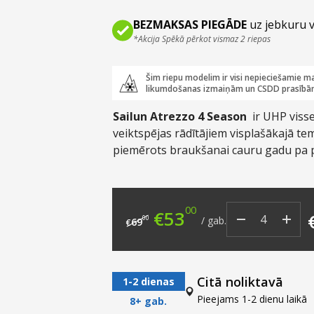
BEZMAKSAS PIEGĀDE
uz jebkuru v
*Akcija Spēkā pērkot vismaz 2 riepas
Šim riepu modelim ir visi nepieciešamie ma
likumdošanas izmaiņām un CSDD prasībā
Sailun Atrezzo 4 Season
ir UHP visse
veiktspējas rādītājiem visplašākajā te
piemērots braukšanai cauru gadu pa pi
autoceļiem.
00
Original price was: €6
Current price i
€
53
00
/
gab.
69
€
Citā noliktavā
1-2 dienas
Pieejams 1-2 dienu laikā
8+ gab.