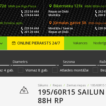
 72d
Biķernieku 121k
MMK pie Riga Plaza
MMK 800m no 
232 04 444
Riepas un Diski
262 6
274 64 444
Montāža
200 6
Jūrmalas gatve 3A
K Dreiliņu aplis
KN6 riepu s
233 04 444
Montāža / Savirze
230 0
201 20 444
Riepas un Diski
ONLINE PIERAKSTS 24/7
Vakances
Noderīg
Diametrs
Sezona
Raž
z 4 gab.
Vismaz 8 gab.
Atlaides montāžai
Be
Sākums
/
Riepas
/
Ziemas riepas
/
195/60R15 
195/60R15 SAILU
88H RP