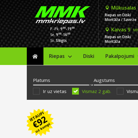
Mūkusalas
Riepas un Diski
Montāža / Savirze
00
00
P.-Pk.
9
-19
Kaivas 9
MM
00
00
Se.
9
-16
Riepas un Diski
Sv.
Slēgts
Montāža
Riepas
Diski
Sākums
Pakalpojumi
Platums
Augstums
Ir uz vietas
Vismaz 2 gab.
Visma
IETAUPI
92
€
uz kompl.