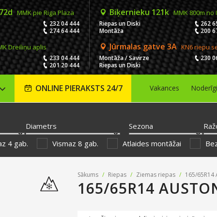
 72d
Biķernieku 121k
MMK pie Riga Plaza
MMK 800m no 
232 04 444
Riepas un Diski
262 6
274 64 444
Montāža
200 6
Jūrmalas gatve 3A
K Dreiliņu aplis
KN6 riepu s
233 04 444
Montāža / Savirze
230 0
201 20 444
Riepas un Diski
ONLINE PIERAKSTS 24/7
Vakances
Noderīg
Diametrs
Sezona
Raž
z 4 gab.
Vismaz 8 gab.
Atlaides montāžai
Be
Sākums
/
Riepas
/
Ziemas riepas
/
165/65R14 
165/65R14 AUSTON