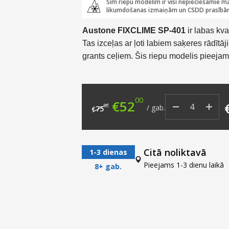
Šim riepu modelim ir visi nepieciešamie ma
likumdošanas izmaiņām un CSDD prasībā
Austone FIXCLIME SP-401
ir labas kv
Tas izceļas ar ļoti labiem saķeres rādītā
grants ceļiem. Šis riepu modelis pieejam
piemērots vieglajām automašīnām no ko
SUV.
00
Original price was: €7
Current price i
€
52
00
/
gab.
75
€
Citā noliktavā
1-3 dienas
Pieejams 1-3 dienu laikā
8+ gab.