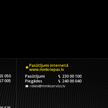
Pasūtījumi internetā
www.mmkriepas.lv
65 050
Pasūtījumi
230 00 100
67 005
Piegādes
240 00 040
rekini@mmkserviss.lv
06 525