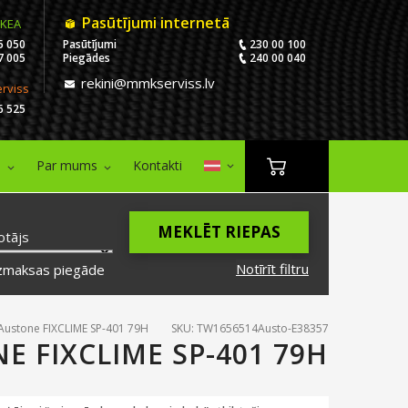
Pasūtījumi internetā
IKEA
5 050
Pasūtījumi
230 00 100
7 005
Piegādes
240 00 040
rekini@mmkserviss.lv
erviss
6 525
i
Par mums
Kontakti
MEKLĒT RIEPAS
otājs
Notīrīt filtru
zmaksas piegāde
Austone FIXCLIME SP-401 79H
SKU: TW1656514Austo-E38357
E FIXCLIME SP-401 79H