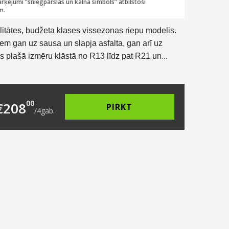
rķējumi “sniegpārslas un kalna simbols” atbilstoši
m.
alitātes, budžeta klases vissezonas riepu modelis.
jiem gan uz sausa un slapja asfalta, gan arī uz
s plašā izmēru klāstā no R13 līdz pat R21 un
mpaktklases līdz pat apvidus automašīnām jeb
5.00.
s: €52.00.
00
€
208
PIRKT
/
4
gab.