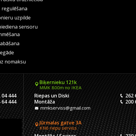
s regulēšana
onieru uzpilde
piediena sensoru
mmēšana
labāšana
iegāde
uz nomaksu
Biķernieku 121k
MMK 800m no IKEA
 04 444
Riepas un Diski
262 
 64 444
Montāža
200 
mmkserviss@gmail.com
Jūrmalas gatve 3A
KN6 riepu serviss
 04 444
Montāža / Savirze
230 