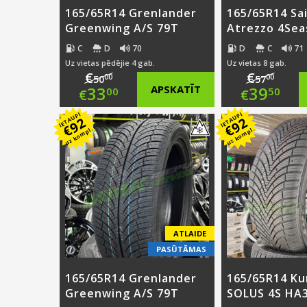
165/65R14 Grenlander
165/65R14 Sa
Greenwing A/S 79T
Atrezzo 4Sea
C
D
70
D
C
71
Uz vietas pēdējie 4 gab.
Uz vietas 8 gab.
€
€
00
00
50
57
Original
Origi
33
APSKATĪT
39
00
50
€
€
price
Current
price
Curre
IETAUPI
IETAUPI
92
92
€
€
uz kompl.
uz kompl.
was:
price
was:
price
€50.00.
is:
€57.0
is:
€33.00.
€39.5
ATLAIDE
PASŪTĀMAS
165/65R14 Grenlander
165/65R14 K
Greenwing A/S 79T
SOLUS 4S HA