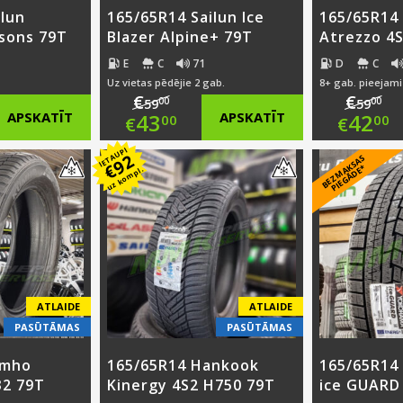
ilun
165/65R14 Sailun Ice
165/65R14 
sons 79T
Blazer Alpine+ 79T
Atrezzo 4
E
C
71
D
C
Uz vietas pēdējie 2 gab.
8+ gab. pieejami
€
€
00
00
59
59
nal
Original
Ori
APSKATĪT
43
APSKATĪT
42
00
00
€
€
nt
price
Current
pri
Cur
IETAUPI
92
B
E
Z
M
A
S
A
S
PI
E
G
Ā
D
E
€
K
*
uz kompl.
was:
price
was
pri
0.
€59.00.
is:
€59
is:
0.
€43.00.
€42
ATLAIDE
ATLAIDE
PASŪTĀMAS
PASŪTĀMAS
umho
165/65R14 Hankook
165/65R14
32 79T
Kinergy 4S2 H750 79T
ice GUARD