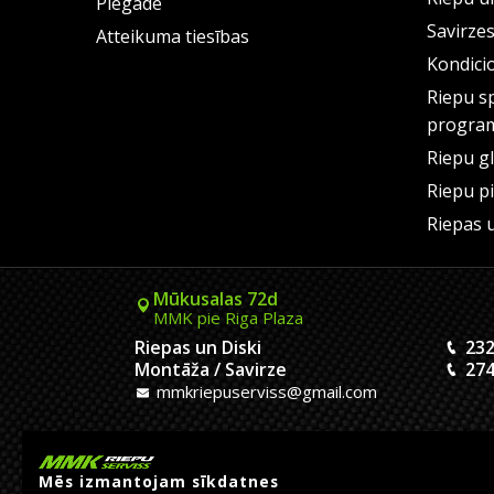
Piegāde
Savirze
Atteikuma tiesības
Kondici
Riepu s
progra
Riepu g
Riepu p
Riepas 
Mūkusalas 72d
MMK pie Riga Plaza
Riepas un Diski
232
Montāža / Savirze
274
mmkriepuserviss@gmail.com
Kaivas 9
MMK Dreiliņu aplis
Mēs izmantojam sīkdatnes
Riepas un Diski
233