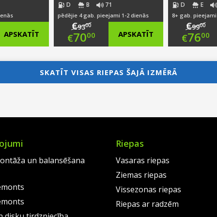
D
B
71
D
E
ienās
pēdējie 4 gab. pieejami 1-2 dienās
8+ gab. pieejami
€
€
00
00
93
99
nal
Original
Ori
APSKATĪT
70
APSKATĪT
76
00
00
€
€
nt
price
Current
pri
Cur
was:
price
was
pri
SKATĪT VISAS RIEPAS ŠAJĀ IZMĒRĀ
0.
€93.00.
is:
€99
is:
0.
€70.00.
€76
ojumi
Riepas
ontāža un balansēšana
Vasaras riepas
Ziemas riepas
emonts
Vissezonas riepas
emonts
Riepas ar radzēm
 disku tirdzniecība