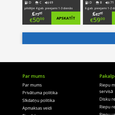
D
C
69
D
B
71
pēdējie 4 gab. pieejami 1-3 dienās
6 gab. pieejami 1-2 d
€
€
00
00
73
82
Original
Origi
50
APSKATĪT
59
00
00
€
€
price
Current
price
Curre
was:
price
was:
price
€73.00.
is:
€82.0
is:
€50.00.
€59.0
Par mums
Pakalp
Par mums
Riepu m
servisā
Privātuma politika
Disku r
Sīkdatņu politika
Riepu r
Apmaksas veidi
Riepu un