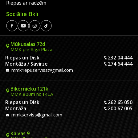
Riepas ar radzēm
Sociālie tīkli
Mūkusalas 72d
MMK pie Riga Plaza
Riepas un Diski
232 04 444
Montāža / Savirze
274 64 444
mmkriepuserviss@gmail.com
Biķernieku 121k
MMK 800m no IKEA
Riepas un Diski
262 65 050
Montāža
200 67 005
mmkserviss@gmail.com
Kaivas 9