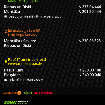
MMK Dreiliņu aplis
Riepas un Diski
233 04 444
Montāža
201 20 444
pasutijumidreilini@mmkserviss.lv
Jūrmalas gatve 3A
KN6 riepu serviss
Montāža / Savirze
230 06 525
Riepas un Diski
Pasūtījumi internetā
www.mmkriepas.lv
Pasūtījumi
230 00 100
Piegādes
240 00 040
rekini@mmkserviss.lv