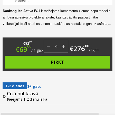
prasībām.
Nankang Ice Activa IV-1
ir radžojams komercauto ziemas riepu modelis
ar īpaši agresīvu protektora rakstu, kas izstrādāts paaugstinātai
veiktspējai īpaši skarbos ziemas braukšanas apstākļos gan uz asfalta,
gan lauku vai meža ceļiem.
Original price was: €92.00.
Current price is: €69.00.
00
92
€
00
00
€
276
€
69
/
4
gab.
/
1
gab.
PIRKT
1-2 dienas
8+ gab.
Citā noliktavā
Pieejams 1-2 dienu laikā