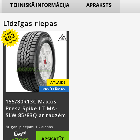
TEHNISKĀ INFORMĀCIJA
APRAKSTS
Līdzīgas riepas
IETAUPI
92
€
uz kompl.
ATLAIDE
PASŪTĀMAS
155/80R13C Maxxis
Presa Spike LT MA-
SLW 85/83Q ar radzēm
8+ gab. pieejami 1-2 dienās
€
00
93
APSKATĪT
00