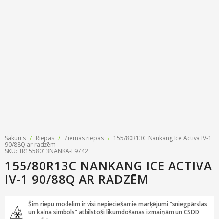
Riepu zīmoli
Par mums
Riepu un disku tirdzniecība
Jaunumi
MMK Riepas
Kontakti
Savirzes regulēšana
Riepu apzīmējumi
Atsauksmes
Kondicionieru uzpilde
Riepu kalkulators
Foto
TPMS sensoru programmēšana
Biežāk uzdotie jautājumi
Riepu glabāšana
Riepu piegāde
Sākums
/
Riepas
/
Ziemas riepas
/
155/80R13C Nankang Ice Activa IV-1
90/88Q ar radzēm
SKU: TR1558013NANKA-L9742
Riepas uz nomaksu
155/80R13C NANKANG ICE ACTIVA
IV-1 90/88Q AR RADZĒM
Šim riepu modelim ir visi nepieciešamie marķējumi “sniegpārslas
un kalna simbols” atbilstoši likumdošanas izmaiņām un CSDD