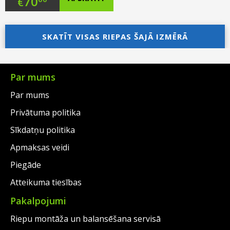
Original
70
€
price
Current
was:
price
SKATĪT VISAS RIEPAS ŠAJĀ IZMĒRĀ
€93.00.
is:
€70.00.
Par mums
Par mums
Privātuma politika
Sīkdatņu politika
Apmaksas veidi
Piegāde
Atteikuma tiesības
Pakalpojumi
Riepu montāža un balansēšana servisā