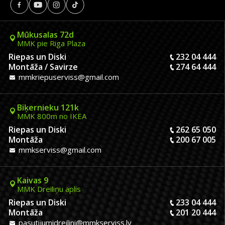
Mūkusalas 72d
MMK pie Riga Plaza
Riepas un Diski
232 04 444
Montāža / Savirze
274 64 444
mmkriepuserviss@gmail.com
Biķernieku 121k
MMK 800m no IKEA
Riepas un Diski
262 65 050
Montāža
200 67 005
mmkserviss@gmail.com
Kaivas 9
MMK Dreiliņu aplis
Riepas un Diski
233 04 444
Montāža
201 20 444
pasutijumidreilini@mmkserviss.lv