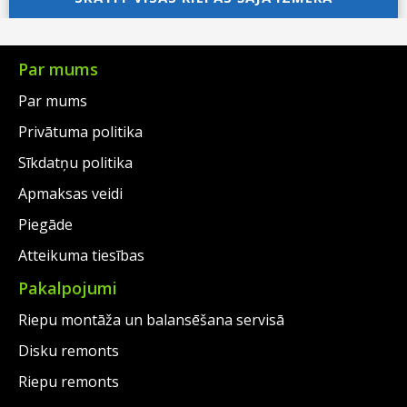
was:
price
€73.00.
is:
€50.00.
Par mums
Par mums
Privātuma politika
Sīkdatņu politika
Apmaksas veidi
Piegāde
Atteikuma tiesības
Pakalpojumi
Riepu montāža un balansēšana servisā
Disku remonts
Riepu remonts