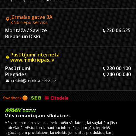
Jūrmalas gatve 3A
KN6 riepu serviss
Montāža / Savirze
230 06 525
Riepas un Diski
Pasūtījumi internetā
www.mmkriepas.lv
Pasūtījumi
230 00 100
Piegādes
240 00 040
rekini@mmkserviss.lv
Mēs izmantojam sīkdatnes
Mēs izmantojam savas un trešo pušu sīkdatnes, lai saglabātu Jūsu
iepirkšanās vēsturi un izmantotu informāciju par Jūsu iepriekš
iegādātajiem produktiem, lai ieteiktu Jums citus produktus, kuri,