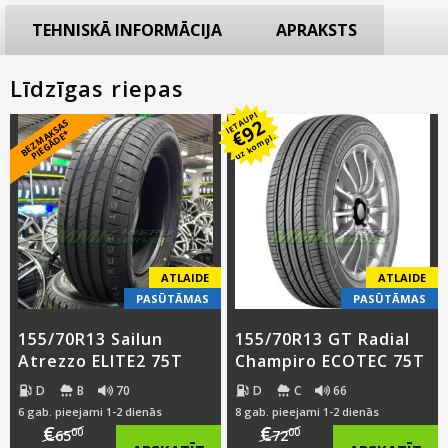
TEHNISKĀ INFORMĀCIJA
APRAKSTS
Līdzīgas riepas
IETAUPI
92
B
E
Z
M
A
S
A
S
PI
E
G
Ā
D
E
€
K
*
uz kompl.
ATLAIDE
ATLAIDE
PASŪTĀMAS
PASŪTĀMAS
155/70R13 Sailun
155/70R13 GT Radial
Atrezzo ELITE2 75T
Champiro ECOTEC 75T
D
B
70
D
C
66
6 gab. pieejami 1-2 dienās
8 gab. pieejami 1-2 dienās
€
€
00
00
65
72