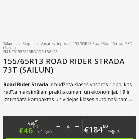
Riepu zīmoli
Par mums
Riepu un disku tirdzniecība
Jaunumi
MMK Riepas
Kontakti
Savirzes regulēšana
Riepu apzīmējumi
Atsauksmes
Kondicionieru uzpilde
Sākums
/
Riepas
/
Vasaras riepas
/
155/65R13 Road Rider Strada 73T
Riepu kalkulators
(Sailun)
Foto
SKU: TS1556513ROADR-L58423
TPMS sensoru programmēšana
155/65R13 ROAD RIDER STRADA
Biežāk uzdotie jautājumi
73T (SAILUN)
Riepu glabāšana
Road Rider Strada
ir budžeta klases vasaras riepa, kas
Riepu piegāde
radīta maksimālam praktiskumam un ekonomijai. Tā ir
Riepas uz nomaksu
izstrādāta kompaktās un vidējās klases automašīnām,
piedāvājot stabilu vadāmību uz sausa asfalta un augstu
nodilumizturību, padarot to par vienu no izdevīgākajām
Original price was: €69.00.
Current price is: €46.00.
izvēlēm ikdienas braucieniem pa pilsētu un
00
69
€
00
00
€
184
€
46
reģionālajiem ceļiem.
/
4
gab.
/
1
gab.