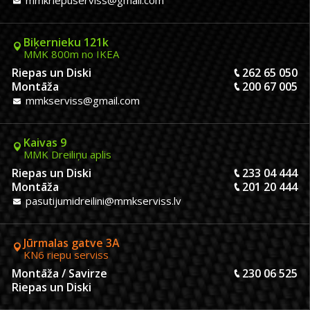
Biķernieku 121k
MMK 800m no IKEA
Riepas un Diski
262 65 050
Montāža
200 67 005
mmkserviss@gmail.com
Kaivas 9
MMK Dreiliņu aplis
Riepas un Diski
233 04 444
Montāža
201 20 444
pasutijumidreilini@mmkserviss.lv
Jūrmalas gatve 3A
KN6 riepu serviss
Montāža / Savirze
230 06 525
Riepas un Diski