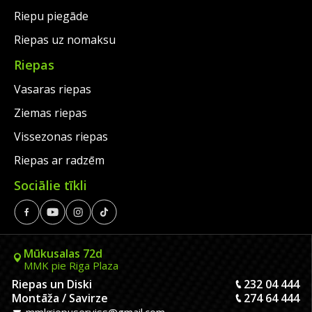
Riepu piegāde
Riepas uz nomaksu
Riepas
Vasaras riepas
Ziemas riepas
Vissezonas riepas
Riepas ar radzēm
Sociālie tīkli
Mūkusalas 72d
MMK pie Riga Plaza
Riepas un Diski
232 04 444
Montāža / Savirze
274 64 444
mmkriepuserviss@gmail.com