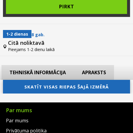
PIRKT
1-2 dienas
8 gab.
Citā noliktavā
Pieejams 1-2 dienu laikā
TEHNISKĀ INFORMĀCIJA
APRAKSTS
SKATĪT VISAS RIEPAS ŠAJĀ IZMĒRĀ
Par mums
Par mums
Privātuma politika