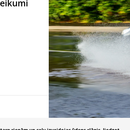
teikumi
tarp riepām un ceļu izveidojas ūdens slānis, liedzot