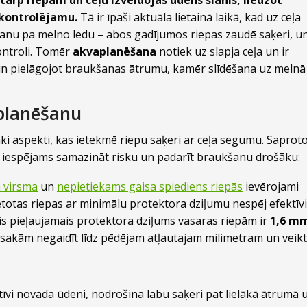
ekontrolējamu.
Tā ir īpaši aktuāla lietainā laikā, kad uz ceļa
dēšanu pa melno ledu – abos gadījumos riepas zaudē saķeri, u
ontroli. Tomēr
akvaplanēšana
notiek uz slapja ceļa un ir
 un pielāgojot braukšanas ātrumu, kamēr slīdēšana uz melnā
aplanēšanu
ki aspekti, kas ietekmē riepu saķeri ar ceļa segumu. Saproto
ļu, iespējams samazināt risku un padarīt braukšanu drošāku:
a virsma
un
nepietiekams gaisa spiediens riepās
ievērojami
etotas riepas ar minimālu protektora dziļumu nespēj efektīvi
ais pieļaujamais protektora dziļums vasaras riepām ir
1,6 m
esakām negaidīt līdz pēdējam atļautajam milimetram un veikt
īvi novada ūdeni, nodrošina labu saķeri pat lielākā ātrumā 