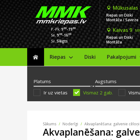
Mūkusalas
Riepas un Diski
Montāža / Savirze
00
00
P.-Pk.
9
-19
Kaivas 9
MM
00
00
Se.
9
-16
Riepas un Diski
Sv.
Slēgts
Montāža
Riepas
Diski
Sākums
Pakalpojumi
Platums
Augstums
Ir uz vietas
Vismaz 2 gab.
Visma
Sākums
/
Noderīgi
/
Akvaplanēšana: galvenie cēloņi
Akvaplanēšana: galve