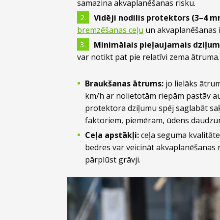
samazina akvaplanēšanas risku.
Vidēji nodilis protektors (3–4 m
bremzēšanas ceļu
un akvaplanēšanas ie
Minimālais pieļaujamais dziļum
var notikt pat pie relatīvi zema ātruma.
Braukšanas ātrums:
jo lielāks ātru
km/h ar nolietotām riepām pastāv a
protektora dziļumu spēj saglabāt saķe
faktoriem, piemēram, ūdens daudzum
Ceļa apstākļi:
ceļa seguma kvalitāte,
bedres var veicināt akvaplanēšanas ri
pārplūst grāvji.