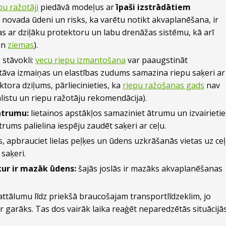
pu ražotāji
piedāvā modeļus ar
īpaši izstrādātiem
k novada ūdeni un risks, ka varētu notikt akvaplanēšana, ir
pas ar dziļāku protektoru un labu drenāžas sistēmu, kā arī
un
ziemas
).
stāvokli:
vecu riepu izmantošana
var paaugstināt
stāva izmaiņas un elastības zudums samazina riepu saķeri ar
ektora dziļums, pārliecinieties, ka
riepu ražošanas gads
nav
istu un riepu ražotāju rekomendācija).
ātrumu:
lietainos apstākļos samaziniet ātrumu un izvairietie
rums palielina iespēju zaudēt saķeri ar ceļu.
, apbrauciet lielas peļķes un ūdens uzkrāšanās vietas uz ceļ
 saķeri.
kur ir mazāk ūdens:
šajās joslās ir mazāks akvaplanēšanas
 attālumu līdz priekšā braucošajam transportlīdzeklim, jo
 garāks. Tas dos vairāk laika reaģēt neparedzētās situācijās