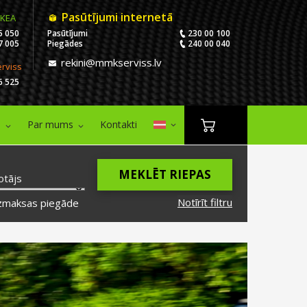
Pasūtījumi internetā
IKEA
5 050
Pasūtījumi
230 00 100
7 005
Piegādes
240 00 040
rekini@mmkserviss.lv
erviss
6 525
i
Par mums
Kontakti
MEKLĒT RIEPAS
otājs
Notīrīt filtru
zmaksas piegāde