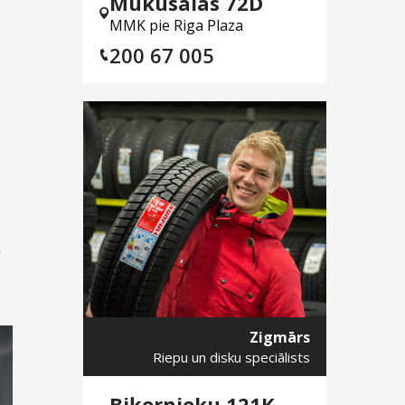
Mūkusalas 72D
MMK pie Riga Plaza
200 67 005
n
Zigmārs
Riepu un disku speciālists
Biķernieku 121K