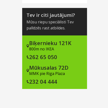
Tev ir citi jautājumi?
Mūsu riepu speciālisti Tev
palīdzēs rast atbildes.
Biķernieku 121K
800m no IKEA
262 65 050
Mūkusalas 72D
MMK pie Riga Plaza
232 04 444