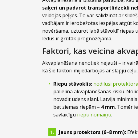
saķeri un padarot transportlīdzekli n
veidojas peļķes. To var salīdzināt ar slī
vadītājam ir ierobežotas iespējas atgūt k
novēršama, uzturot labā stāvoklī riepas
ledus ir grūtāk prognozējama.
Faktori, kas veicina akv
Akvaplanēšana nenotiek nejauši – ir vairā
kā šie faktori mijiedarbojas ar slapju ce
Riepu stāvoklis:
nodilusi protektor
palielina akvaplanēšanas risku. Noli
novadīt ūdens slāni. Latvijā minimāl
bet ziemas riepām –
4 mm
. Tomēr i
savlaicīgu
riepu nomaiņu
.
Jauns protektors (6–8 mm):
Efekt