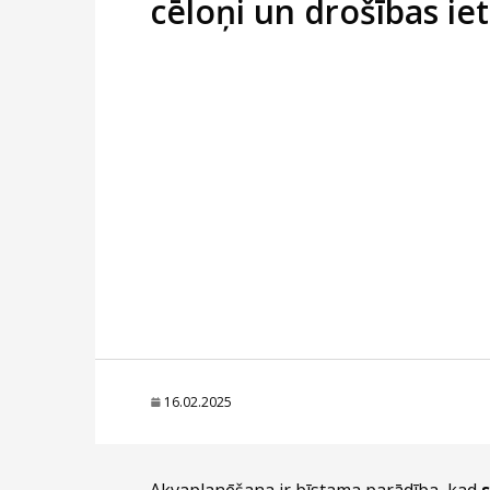
cēloņi un drošības ie
16.02.2025
Akvaplanēšana ir bīstama parādība, kad
s