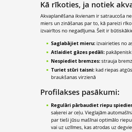
Kā rīkoties, ja notiek ak
Akvaplanēšana ikvienam ir satraucoša neat
miers un zināšanas par to, kā pareizi rīko
izvairītos no negadījuma. Šeit ir būtiskāki
Saglabājiet mieru:
izvairieties no
Atlaidiet gāzes pedāli:
pakāpeniski
Nespiediet bremzes:
strauja bremzē
Turiet stūri taisni:
kad riepas atgūst 
braukšanas virzienā
Profilakses pasākumi:
Regulāri pārbaudiet riepu spiedie
saķerei ar ceļu. Vieglajām automašīn
par tieši jūsu mašīnai optimālo rie
vai uz uzlīmes, kas atrodas uz degviel