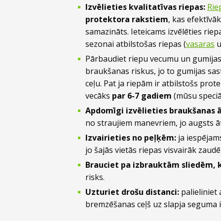
Izvēlieties kvalitatīvas riepas:
Rie
protektora rakstiem
, kas efektīvā
samazināts. Ieteicams izvēlēties rie
sezonai atbilstošas riepas (
vasaras
Pārbaudiet riepu vecumu un gumijas 
braukšanas riskus, jo to gumijas sa
ceļu. Pat ja riepām ir atbilstošs prot
vecāks
par 6-7 gadiem
(mūsu speciāl
Apdomīgi izvēlieties braukšanas 
no straujiem manevriem, jo augsts āt
Izvairieties no peļķēm:
ja iespējams
jo šajās vietās riepas visvairāk zaudē
Brauciet pa izbrauktām sliedēm, 
risks.
Uzturiet drošu distanci:
palieliniet
bremzēšanas ceļš uz slapja seguma ir