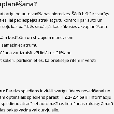
vaplanēšana?
karīgi no auto vadīšanas pieredzes. Šādā brīdī ir svarīgs
ties, lai pēc iespējas ātrāk atgūtu kontroli pār auto un
e soļi, kas palīdzēs situācijā, kad sākusies akvaplanēšana.
 asām kustībām un straujiem manevriem
 samaziniet ātrumu
šana var izraisīt vēl lielāku slīdēšanu
saķeri, pārliecinieties, ka priekšējie riteņi ir vērsti
nu:
Pareizs spiediens ir vitāli svarīgs ūdens novadīšanai un
ām optimālais spiediens parasti ir
2,2–2,4 bāri
. Informāciju
pu spiedienu atradīsiet automašīnas lietošanas rokasgrāmatā
as bākas vāciņā vai durvju ailē.