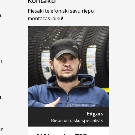
Kontakti
Piesaki telefoniski savu riepu
n
montāžas laiku!
t,
m
,
Edgars
Riepu un disku speciālists
un