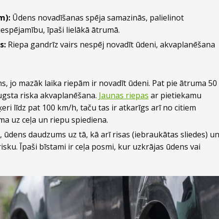
m):
Ūdens novadīšanas spēja samazinās, palielinot
spējamību, īpaši lielākā ātrumā.
s:
Riepa gandrīz vairs nespēj novadīt ūdeni, akvaplanēšana
ms, jo mazāk laika riepām ir novadīt ūdeni. Pat pie ātruma 50
ugsta riska akvaplanēšana.
Jaunas riepas
ar pietiekamu
ri līdz pat 100 km/h, taču tas ir atkarīgs arī no citiem
a uz ceļa un riepu spiediena.
 ūdens daudzums uz tā, kā arī risas (iebraukātas sliedes) u
sku. Īpaši bīstami ir ceļa posmi, kur uzkrājas ūdens vai