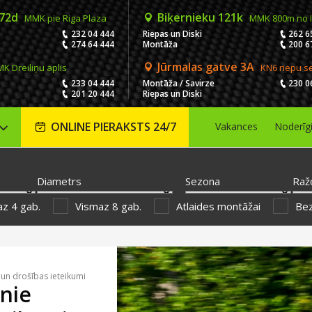
 72d
Biķernieku 121k
MMK pie Riga Plaza
MMK 800m no 
232 04 444
Riepas un Diski
262 6
274 64 444
Montāža
200 6
Jūrmalas gatve 3A
K Dreiliņu aplis
KN6 riepu s
233 04 444
Montāža / Savirze
230 0
201 20 444
Riepas un Diski
ONLINE PIERAKSTS 24/7
Vakances
Noderīg
Diametrs
Sezona
Raž
z 4 gab.
Vismaz 8 gab.
Atlaides montāžai
Be
 un drošības ieteikumi
nie